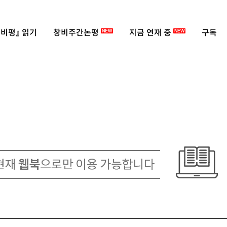
비평』 읽기
창비주간논평
지금 연재 중
구독
NEW
NEW