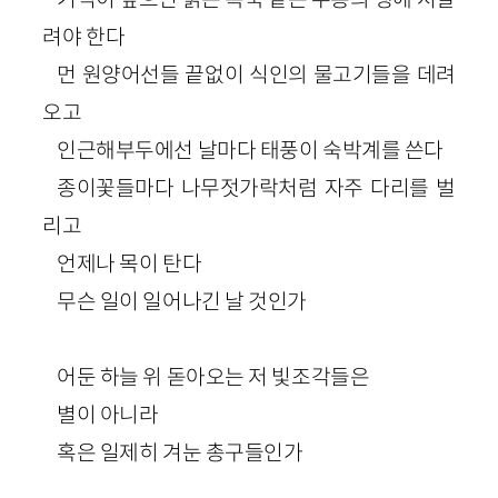
려야 한다
먼 원양어선들 끝없이 식인의 물고기들을 데려
오고
인근해부두에선 날마다 태풍이 숙박계를 쓴다
종이꽃들마다 나무젓가락처럼 자주 다리를 벌
리고
언제나 목이 탄다
무슨 일이 일어나긴 날 것인가
어둔 하늘 위 돋아오는 저 빛조각들은
별이 아니라
혹은 일제히 겨눈 총구들인가