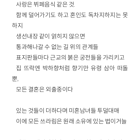
사랑은 뷔페음식 같은 것.
함께 덜어가기도 하고 혼인도 독차지하지는 못
하지
생선내장 같이 얽히지 않으면
통과해나갈 수 없는 길 위의 관계들
표지판들마다 근교의 붉은 궁전들을 가리키고
집 뜨락엔 박하향처럼 향기만 유령 삼아 떠돌
뿐,
모든 결혼은 외출중이다
있는 것들이 더하다며 미혼남녀들 투덜대매
이에 모든 쓰라림은 원래 소유에 있는 법이거늘