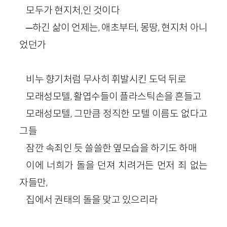
모두가 현지처,인 것이다
─하긴 삶이 언제는, 애초부터, 몽땅, 현지처 아니
었던가
비누 향기처럼 무사히 휘발시킨 도덕 뒤로
모래성모텔, 활엽수들이 플라스틱손을 흔들고
모래성모텔, 그만큼 정직한 모텔 이름도 없다고
그들
잠깐 속죄인 듯 쓸쓸한 옆모습을 하기도 하매
이에 너희가 돌을 던져 치려거든 먼저 죄 없는
자들만,
집에서 권태의 돌을 맞고 있으리라