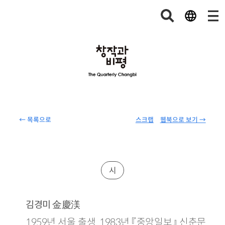
← 목록으로
스크랩
웹북으로 보기 →
시
金慶渼
김경미
1959년 서울 출생. 1983년 『중앙일보』 신춘문