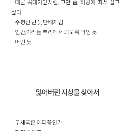
때론 꼭대기잎처럼, 그만 좀, 허공에 떠서 살고
싶다
수평선 빈 돛단배처럼
인간,이라는 뿌리에서 되도록 머언 듯
머언 듯
잃어버린 지상을 찾아서
우체국은 어디쯤인가