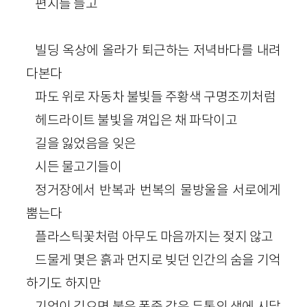
편지를 들고
빌딩 옥상에 올라가 퇴근하는 저녁바다를 내려
다본다
파도 위로 자동차 불빛들 주황색 구명조끼처럼
헤드라이트 불빛을 껴입은 채 파닥이고
길을 잃었음을 잊은
시든 물고기들이
정거장에서 반복과 번복의 물방울을 서로에게
뿜는다
플라스틱꽃처럼 아무도 마음까지는 젖지 않고
드물게 몇은 흙과 먼지로 빚던 인간의 숨을 기억
하기도 하지만
기억이 깊으면 붉은 폭죽 같은 두통의 생에 시달