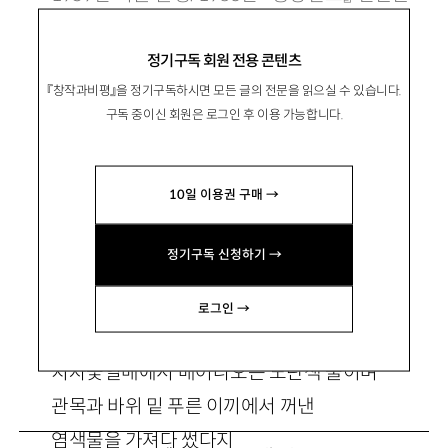
예로 등단. 시집으로 『쓰다만 편지인들 다시 못 쓰
정기구독 회원 전용 콘텐츠
랴』 『이기적인 슬픔을 위하여』 등이 있음.
『창작과비평』을 정기구독하시면 모든 글의 전문을 읽으실 수 있습니다.
구독 중이신 회원은 로그인 후 이용 가능합니다.
10일 이용권 구매 →
비망록—그렇게 사랑이
정기구독 신청하기 →
로그인 →
옛 사람들은
치자꽃열매에서 배어나오는 노란색 물이며
관목과 바위 밑 푸른 이끼에서 꺼낸
염색물을 가져다 썼다지