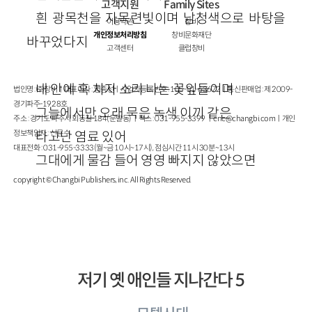
고객지원
Family Sites
흰 광목천을 자목련빛이며 남청색으로 바탕을
이용약관
창비
개인정보처리방침
창비문화재단
바꾸었다지
고객센터
클럽창비
내 안에 혹 치자 소리 나는 꽃잎들이며
법인명 : ㈜창비ㅣ대표이사 : 염종선ㅣ사업자등록번호 : 105-81-63672ㅣ통신판매업 : 제 2009-
경기파주-1928호
그늘에서만 오래 묵은 녹색 이끼 같은
주소 : 경기도 파주시 회동길 184(문발동)ㅣ팩스 : 031-955-3399 ㅣ
cnc@changbi.com
ㅣ개인
정보책임자 : 신문수
타고난 염료 있어
대표전화 : 031-955-3333(월~금 10시~17시), 점심시간 11시 30분~13시
그대에게 물감 들어 영영 빠지지 않았으면
copyright © Changbi Publishers, inc. All Rights Reserved.
저기 옛 애인들 지나간다 5