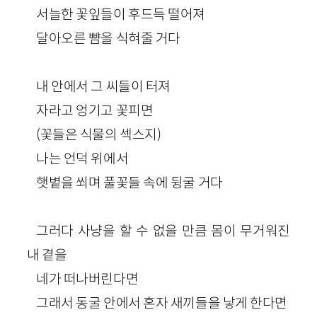
서늘한 꽃잎들이 후드득 떨어져
달아오른 뺨을 식혀줄 거다
내 안에서 그 씨들이 터져
자라고 엉기고 꽃피면
(꽃들은 식물의 섹스지)
나는 언덕 위에서
햇볕을 쐬며 풀꽃들 속에 뒹굴 거다
그러다 사냥을 할 수 없을 만큼 몸이 무거워진
내 곁을
네가 떠나버린다면
그래서 동굴 안에서 혼자 새끼들을 낳게 한다면