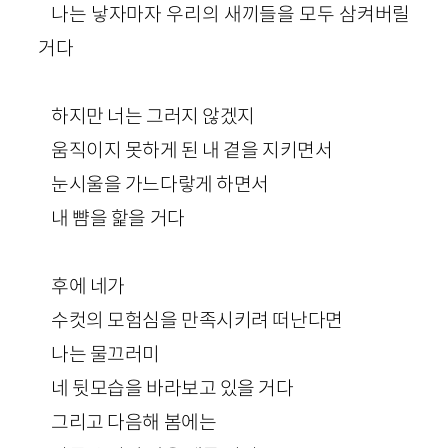
나는 낳자마자 우리의 새끼들을 모두 삼켜버릴
거다
하지만 너는 그러지 않겠지
움직이지 못하게 된 내 곁을 지키면서
눈시울을 가느다랗게 하면서
내 뺨을 핥을 거다
후에 네가
수컷의 모험심을 만족시키려 떠난다면
나는 물끄러미
네 뒷모습을 바라보고 있을 거다
그리고 다음해 봄에는