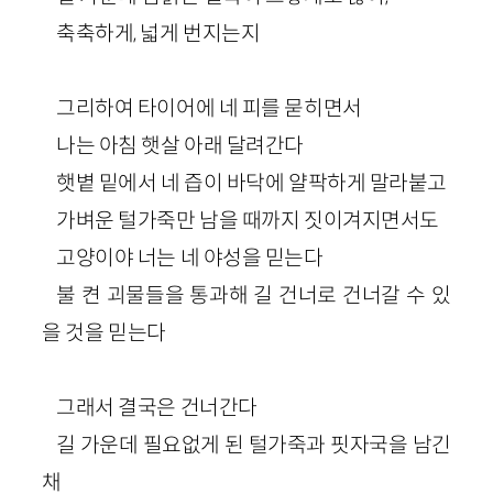
축축하게, 넓게 번지는지
그리하여 타이어에 네 피를 묻히면서
나는 아침 햇살 아래 달려간다
햇볕 밑에서 네 즙이 바닥에 얄팍하게 말라붙고
가벼운 털가죽만 남을 때까지 짓이겨지면서도
고양이야 너는 네 야성을 믿는다
불 켠 괴물들을 통과해 길 건너로 건너갈 수 있
을 것을 믿는다
그래서 결국은 건너간다
길 가운데 필요없게 된 털가죽과 핏자국을 남긴
채