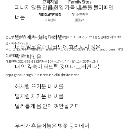
고객지원
Family Sites
피나지 않을 만큼 한입 가득 네 볼을 물어떼면
이용약관
창비
개인정보처리방침
창비문화재단
너는
고객센터
클럽창비
만약 네가 숫늑대라면
법인명 : ㈜창비ㅣ대표이사 : 염종선ㅣ사업자등록번호 : 105-81-63672ㅣ통신판매업 : 제 2009-
경기파주-1928호
너는 알코올과 니코틴에 흐려지지 않은
주소 : 경기도 파주시 회동길 184(문발동)ㅣ팩스 : 031-955-3399 ㅣ
cnc@changbi.com
ㅣ개인
정보책임자 : 신문수
맑은 씨앗을
대표전화 : 031-955-3333(월~금 10시~17시), 점심시간 11시 30분~13시
내 안 깊숙이 터뜨릴 것이다 그러면 나는
copyright © Changbi Publishers, inc. All Rights Reserved.
해처럼 뜨거운 네 씨를
달처럼 차가운 네 씨를
날카롭게 몸 안에 껴안을 거다
우리가 흔들어놓은 벚꽃 둥치에서