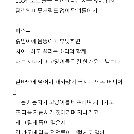
100킬로로 불을 쓰고 달리는 차들 앞에, 감히
잠깐의 머뭇거림도 없이 달려들어서
퍼슥─
흙받이에 몸뚱이가 부딪히면
치이─ 하고 끌리는 소리와 함께
차는 지나가고 고양이들은 길 한가운데 남는다
길바닥에 떨어져 새카맣게 터지는 익은 버찌처
럼
다음 자동차가 고양이를 터뜨리며 지나가고
또 다음 자동차가 짓이기며 지나가고
왜 그렇게 즙이 많은지
길 가운데 검붉은 얼룩이 그렇게도 많이,