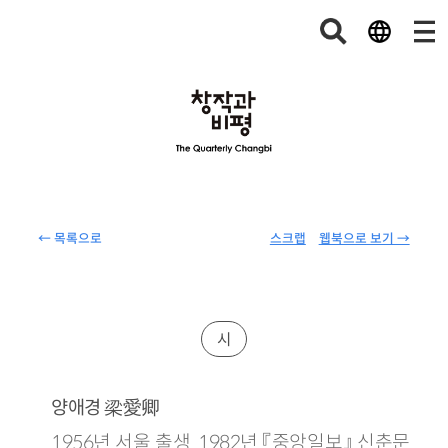
← 목록으로
스크랩
웹북으로 보기 →
시
梁愛卿
양애경
1956년 서울 출생. 1982년 『중앙일보』 신춘문