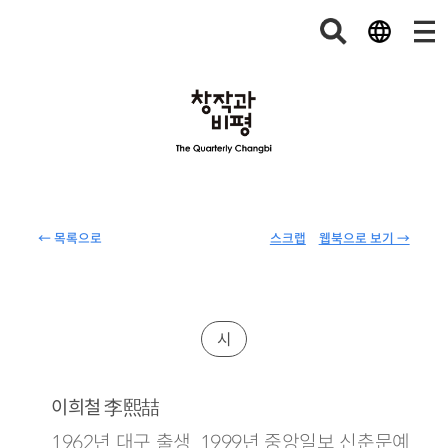
← 목록으로
스크랩
웹북으로 보기 →
시
李熙喆
이희철
1962년 대구 출생. 1999년 중앙일보 신춘문예