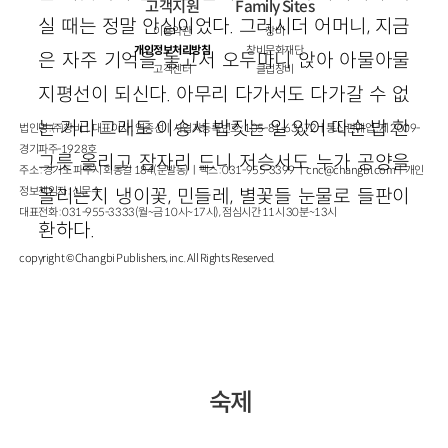
고객지원
Family Sites
실 때는 정말 안심이었다. 그러시더 어머니, 지금
이용약관
창비
개인정보처리방침
창비문화재단
은 자주 기억을 놓고서 오두마니 앉아 아물아물
고객센터
클럽창비
지평선이 되신다. 아무리 다가서도 다가갈 수 없
는 거리 그래도 이승서 밥짓는 일 있어 따순 밥 한
법인명 : ㈜창비ㅣ대표이사 : 염종선ㅣ사업자등록번호 : 105-81-63672ㅣ통신판매업 : 제 2009-
경기파주-1928호
그릇 올리고 잠자리 드니 저승서도 누가 공양을
주소 : 경기도 파주시 회동길 184(문발동)ㅣ팩스 : 031-955-3399 ㅣ
cnc@changbi.com
ㅣ개인
정보책임자 : 신문수
올리는지 냉이꽃, 민들레, 별꽃들 눈물로 들판이
대표전화 : 031-955-3333(월~금 10시~17시), 점심시간 11시 30분~13시
환하다.
copyright © Changbi Publishers, inc. All Rights Reserved.
숙제