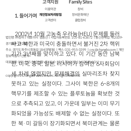
고객지원
Family Sites
이용약관
창비
1. 들어가며
개인정보처리방침
창비문화재단
고객센터
클럽창비
2002년 10월 고농축 우라늄(HEU) 문제를 둘러
법인명 : ㈜창비ㅣ대표이사 : 염종선ㅣ사업자등록번호 : 105-81-63672ㅣ통신판매업 : 제 2009-
싸고 북한과 미국이 충돌하면서 불거진 2차 핵위
경기파주-1928호
주소 : 경기도 파주시 회동길 184(문발동)ㅣ팩스 : 031-955-3399 ㅣ
cnc@changbi.com
ㅣ개인
기가 3년째를 맞이하고 있다. 이 기간 동안 남북
정보책임자 : 신문수
대표전화 : 031-955-3333(월~금 10시~17시), 점심시간 11시 30분~13시
한, 미국, 중국, 일본, 러시아가 참여한 6자회담이
세 차례 열렸지만, 문제해결의 실마리조차 찾지
copyright © Changbi Publishers, inc. All Rights Reserved.
못하고 있는 실정이다. 그사이 북한은 6~8개의
핵무기를 제조할 수 있는 플루토늄을 확보한 것
으로 추측되고 있고, 이 가운데 일부는 이미 무기
화되었을 가능성도 배제할 수 없는 실정이다. 또
한 북·미 갈등이 장기화되면서 북미관계는 물론