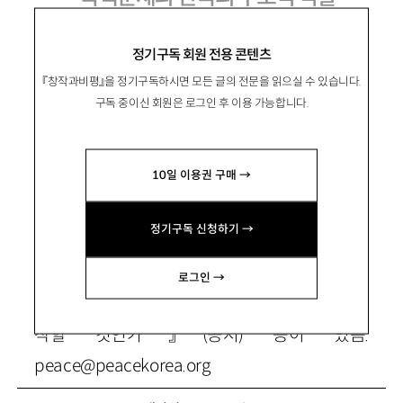
정기구독 회원 전용 콘텐츠
『창작과비평』을 정기구독하시면 모든 글의 전문을 읽으실 수 있습니다.
鄭旭湜
정욱식
구독 중이신 회원은 로그인 후 이용 가능합니다.
‘평화네트워크’(www.peacekorea.org) 대표,
인터넷신문 오마이뉴스 평화·통일 문제 담당기
10일 이용권 구매 →
자, 파병반대 국민행동 정책위원. 저서로 『2003
년 한반도의 전쟁과 평화: 부시의 예방전쟁과 노
정기구독 신청하기 →
무현의 예방외교』 『미군 없는 한국을 준비하자』
(공저) 『한반도의 선택: 부시의 MD구상, 무엇을
로그인 →
노리나』(공저) 『전쟁과 평화, 21세기를 어떻게 시
작할 것인가』(공저) 등이 있음.
peace@peacekorea.org