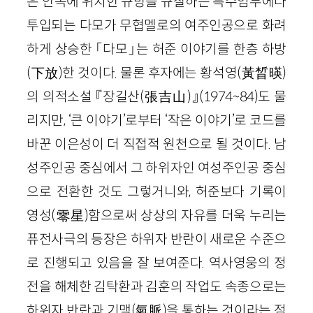
은 안쪽에 위치한 규방을 규찰하는 특수임무에나
투입되는 다모가 무협멜로의 여주인공으로 화려
하게 상승한 「다모」는 허준 이야기를 한층 하방
(下放)한 것이다. 물론 후자에는 황석영(黃晳暎)
의 의적소설 『장길산(張吉山)』(1974~84)도 물
리지만, ‘큰 이야기’로부터 ‘작은 이야기’로 코드를
바꾼 이은성이 더 직접적 원천으로 될 것이다. 남
성주인공 중심에서 그 하위자인 여성주인공 중심
으로 전환한 것도 그렇거니와, 허준보다 기록이
영성(零星)함으로써 상상의 자유를 더욱 누리는
퓨전사극의 등장은 하위자 반란이 새로운 수준으
로 진행되고 있음을 잘 보여준다. 역사영웅의 정
전을 해체한 김탁환과 김훈의 작업도 속종으로는
하위자 반란과 기맥(氣脈)을 통하는 것이라는 점