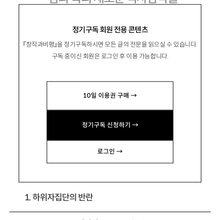
김영하의 『검은 꽃』과 홍석중의 『황진이』
정기구독 회원 전용 콘텐츠
『창작과비평』을 정기구독하시면 모든 글의 전문을 읽으실 수 있습니다.
구독 중이신 회원은 로그인 후 이용 가능합니다.
崔元植
최원식
10일 이용권 구매 →
문학평론가, 인하대 인문학부 교수. 저서로 『문
학의 귀환』 『생산적 대화를 위하여』 『민족문학의
정기구독 신청하기 →
논리』 『한국계몽주의문학사론』 등이 있음.
ps919@hanmail.net
로그인 →
1. 하위자집단의 반란