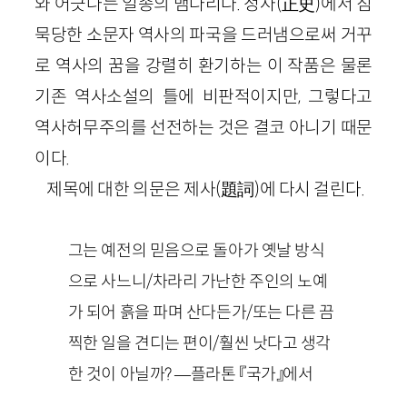
와 어긋나는 일종의 뱀다리다. 정사(正史)에서 침
묵당한 소문자 역사의 파국을 드러냄으로써 거꾸
로 역사의 꿈을 강렬히 환기하는 이 작품은 물론
기존 역사소설의 틀에 비판적이지만, 그렇다고
역사허무주의를 선전하는 것은 결코 아니기 때문
이다.
제목에 대한 의문은 제사(題詞)에 다시 걸린다.
그는 예전의 믿음으로 돌아가 옛날 방식
으로 사느니/차라리 가난한 주인의 노예
가 되어 흙을 파며 산다든가/또는 다른 끔
찍한 일을 견디는 편이/훨씬 낫다고 생각
한 것이 아닐까? ―플라톤 『국가』에서