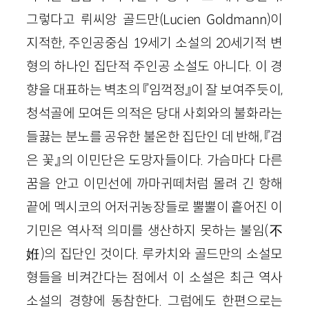
그렇다고 뤼씨앙 골드만(Lucien Goldmann)이
지적한, 주인공중심 19세기 소설의 20세기적 변
형의 하나인 집단적 주인공 소설도 아니다. 이 경
향을 대표하는 벽초의 『임꺽정』이 잘 보여주듯이,
청석골에 모여든 의적은 당대 사회와의 불화라는
들끓는 분노를 공유한 불온한 집단인 데 반해, 『검
은 꽃』의 이민단은 도망자들이다. 가슴마다 다른
꿈을 안고 이민선에 까마귀떼처럼 몰려 긴 항해
끝에 멕시코의 어저귀농장들로 뿔뿔이 흩어진 이
기민은 역사적 의미를 생산하지 못하는 불임(不
姙)의 집단인 것이다. 루카치와 골드만의 소설모
형들을 비켜간다는 점에서 이 소설은 최근 역사
소설의 경향에 동참한다. 그럼에도 한편으로는