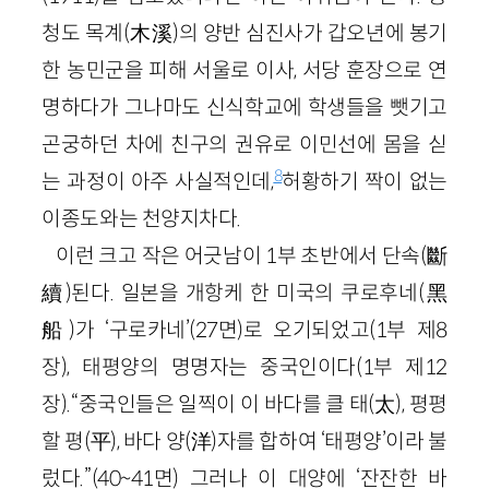
청도 목계(木溪)의 양반 심진사가 갑오년에 봉기
한 농민군을 피해 서울로 이사, 서당 훈장으로 연
명하다가 그나마도 신식학교에 학생들을 뺏기고
곤궁하던 차에 친구의 권유로 이민선에 몸을 싣
8
는 과정이 아주 사실적인데,
허황하기 짝이 없는
이종도와는 천양지차다.
이런 크고 작은 어긋남이 1부 초반에서 단속(斷
續)된다. 일본을 개항케 한 미국의 쿠로후네(黑
船)가 ‘구로카네’(27면)로 오기되었고(1부 제8
장), 태평양의 명명자는 중국인이다(1부 제12
장).“중국인들은 일찍이 이 바다를 클 태(太), 평평
할 평(平), 바다 양(洋)자를 합하여 ‘태평양’이라 불
렀다.”(40~41면) 그러나 이 대양에 ‘잔잔한 바