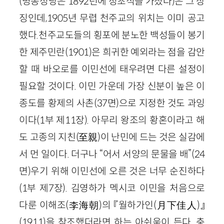
(명동성당은 1892년에 정초식을 가졌다)은 그 상
징인데,1905년 무렵 천주교의 위치는 이미 공고
했다.천주교도들의 횡포에 분노한 백성들이 봉기
한 제주민란(1901)은 희귀한 예외라는 점을 감안
할 때 바오로를 이민선에 태우려면 다른 설정이
필요할 것이다. 이민 가운데 가장 신분이 높은 이
종도를 황제의 사촌(37면)으로 지정한 것도 과잉
이다(1부 제11장). 아무리 왕조의 황혼이라고 해
도 고종의 지친(至親)이 난민에 드는 것은 실감에
서 먼 일이다. 더구나 “어서 서양의 문물을 배”(24
면)우기 위해 이민선에 오른 것은 너무 순진하다
(1부 제7장). 김영하가 멕시코 이민을 처음으로
다룬 이해조(李海朝)의 『월하가인(月下佳人)』
(1911)을 참조했더라면 하는 아쉬움이 든다. 충