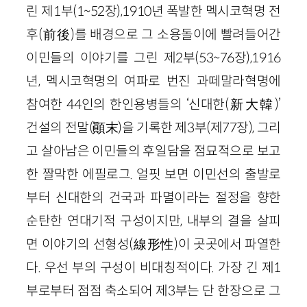
린 제1부(1~52장),1910년 폭발한 멕시코혁명 전
후(前後)를 배경으로 그 소용돌이에 빨려들어간
이민들의 이야기를 그린 제2부(53~76장),1916
년, 멕시코혁명의 여파로 번진 과떼말라혁명에
참여한 44인의 한인용병들의 ‘신대한(新大韓)’
건설의 전말(顚末)을 기록한 제3부(제77장), 그리
고 살아남은 이민들의 후일담을 점묘적으로 보고
한 짤막한 에필로그. 얼핏 보면 이민선의 출발로
부터 신대한의 건국과 파멸이라는 절정을 향한
순탄한 연대기적 구성이지만, 내부의 결을 살피
면 이야기의 선형성(線形性)이 곳곳에서 파열한
다. 우선 부의 구성이 비대칭적이다. 가장 긴 제1
부로부터 점점 축소되어 제3부는 단 한장으로 그