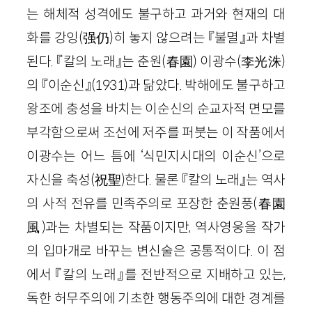
는 해체적 성격에도 불구하고 과거와 현재의 대
화를 강잉(强仍)히 놓지 않으려는 『불멸』과 차별
된다. 『칼의 노래』는 춘원(春園) 이광수(李光洙)
의 『이순신』(1931)과 닮았다. 박해에도 불구하고
왕조에 충성을 바치는 이순신의 순교자적 면모를
부각함으로써 조선에 저주를 퍼붓는 이 작품에서
이광수는 어느 틈에 ‘식민지시대의 이순신’으로
자신을 축성(祝聖)한다. 물론 『칼의 노래』는 역사
의 사적 전유를 민족주의로 포장한 춘원풍(春園
風)과는 차별되는 작품이지만, 역사영웅을 작가
의 입마개로 바꾸는 변신술은 공통적이다. 이 점
에서 『칼의 노래』를 전반적으로 지배하고 있는,
독한 허무주의에 기초한 행동주의에 대한 경계를