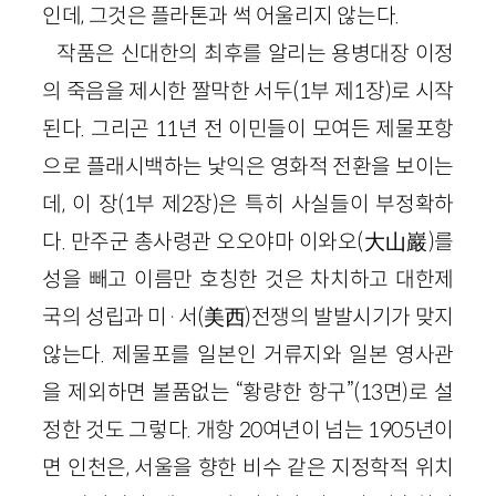
인데, 그것은 플라톤과 썩 어울리지 않는다.
작품은 신대한의 최후를 알리는 용병대장 이정
의 죽음을 제시한 짤막한 서두(1부 제1장)로 시작
된다. 그리곤 11년 전 이민들이 모여든 제물포항
으로 플래시백하는 낯익은 영화적 전환을 보이는
데, 이 장(1부 제2장)은 특히 사실들이 부정확하
다. 만주군 총사령관 오오야마 이와오(大山巖)를
성을 빼고 이름만 호칭한 것은 차치하고 대한제
국의 성립과 미·서(美西)전쟁의 발발시기가 맞지
않는다. 제물포를 일본인 거류지와 일본 영사관
을 제외하면 볼품없는 “황량한 항구”(13면)로 설
정한 것도 그렇다. 개항 20여년이 넘는 1905년이
면 인천은, 서울을 향한 비수 같은 지정학적 위치