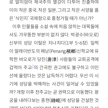
로 말미암아 제국주의 열강이 다투어 진출하여
이미 작은 중국, 작은 일본, 그리고 작은 서양을 품
은 ‘식민지’ 국제항으로 흥청거릴 때가 아닌가?
이후 인물들을 소설 속에 처음 앉히는 대목들에
서도 갸우뚱한 부분이 없지 않다. 박광수(바오로)
신부의 성당 이탈은 지나치다(1부 5~6장). 일찍
이 말레이반도의 페낭(Penang,檳榔)신학교에 유
학한 바오로가 당진(唐津) 사람들의 교회공격에
7
겁먹어 주교
의 간곡한 권고에도 불구하고 이민
선에 올랐다는 것은 납득하기 어렵다. 우선 이 시
기에 성당을 박해하는 사건이 일어날 수 있었을
까? 개항 이후 천주교는 곧 권력으로 이동했다. 왕
궁을 내려다보는 종현(鍾峴)에 성당을 건설한 것