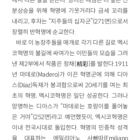
에서 다른 길을 걷는다. 영리한 메넴은 더 높은 신
분상승을 위해 혁명에 기웃거리다 금세 꼬리를
내리고, 후자는 “지주들의 십자군”(271면)으로서
장렬히 반혁명에 순교한다.
바로 이 농장주들을 매개로 각기 다른 길로 멕시
코혁명의 불길에 싸여가는 이민들의 모습을 그려
낸 제2부에서 작품은 정채(精彩)를 발한다.1911
년 마데로(Madero)가 이끈 혁명군에 의해 디아
스(Díaz)독재가 붕괴함으로써 20세기를 여는 최
초의 혁명, 멕시코혁명은 일단 성공한다. 그러나
망명하는 디아스가 “마데로는 호랑이를 풀어놓
은 거야”(252면)라고 예언했듯이, 멕시코혁명은
이내 전국시대로 돌입한다. 혁명의 민중적 성격
을 대표하는 에밀리아노 사빠따(Emiliano