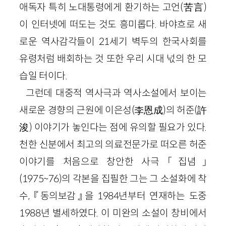
애독자 특히 노대통령에게 환기하는 고언(苦言)
이 인터넷에 떠도는 것도 흥미롭다. 바야흐로 새
로운 역사감각들이 21세기 벽두의 한국사회를
유령처럼 배회하는 것 또한 우리 시대 넋의 한 모
습일 터이다.
그런데 대중적 역사극과 역사소설에서 보이는
새로운 경향의 근원에 이은성(李恩成)의 허준(許
浚) 이야기가 놓인다는 점에 유의할 필요가 있다.
천한 신분에서 최고의 의료전문가로 떠오른 허준
이야기를 처음으로 창안한 사극 「집념」
(1975~76)의 각본을 집필한 그는 그 소설화에 착
수, 『동의보감』을 1984년부터 연재하는 도중
1988년 별세하였다. 이 미완의 소설이 창비에서