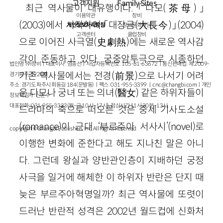
고객지원
Family Sites
최근 역사물이 대유행이다. 「다모(茶母)」
이용약관
창비
(2003)에서 시작하여 「대장금(大長今)」(2004)
개인정보처리방침
창비문화재단
고객센터
클럽창비
으로 이어진 사극열(史劇熱)에는 새로운 역사감
각이 준동하고 있다. 궁중암투극으로 시종하던
법인명 : ㈜창비ㅣ대표이사 : 염종선ㅣ사업자등록번호 : 105-81-63672ㅣ통신판매업 : 제 2009-
기존 역사물에서는 전경(前景)으로 나서기 어려
경기파주-1928호
주소 : 경기도 파주시 회동길 184(문발동)ㅣ팩스 : 031-955-3399 ㅣ
cnc@changbi.com
ㅣ개인
운 다모나 궁녀 또는 의녀(醫女) 같은 하위자들이
정보책임자 : 신문수
대표전화 : 031-955-3333(월~금 10시~17시), 점심시간 11시 30분~13시
드라마의 축으로 떠오른 것은 중세 기사도소설
(romance)이 근대 ‘부르주아 서사시’(novel)로
copyright © Changbi Publishers, inc. All Rights Reserved.
이행한 변화에 준한다고 해도 지나친 말은 아니
다. 그런데 왕실과 양반관인층이 지배하던 궁정
사극을 일거에 해체한 이 하위자 반란은 단지 때
늦은 부르주아혁명일까? 최근 역사물에 또렷이
드러난 반란적 성격은 2002년 월드컵에 신화처