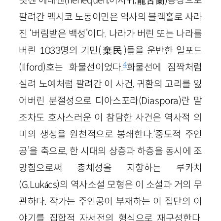
뻣센 에네껜(henequen,어저귀,龍舌蘭)농장으로
팔려간 멕시코 노동이민은 역사의 블랙홀로 사라
진 ‘버림받은 백성’이다. 나라가 버린 또는 나라를
버린 1033명의 기민(棄民)들을 운반한 일포드
4
(Ilford)호는 화물선이었다.
화물선에 짐짝처럼
실려 노예처럼 팔려간 이 사건, 귀환의 고리를 잃
어버린 분절성으로 디아스포라(Diaspora)란 말
조차도 호사스러운 이 참담한 사건은 역사적 의
미의 생성을 원천적으로 봉쇄한다.‘중도적 주인
공’을 축으로, 한 시대의 상층과 하층을 동시에 조
망함으로써 총체성을 지향하는 루카치
(G.Lukács)의 역사소설 모형은 이 소설과 거의 무
관하다. 작가는 주인공이 부재하는 이 집단의 이
야기를 집합적 자서전의 형식으로 재구성한다.