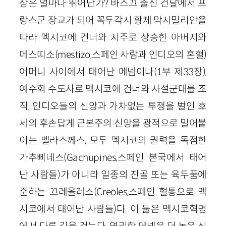
상은 얼마나 뛰어난가? 바스끄 출신 건달에서 프
랑스군 장교가 되어 꼭두각시 황제 막시밀리안을
따라 멕시코에 건너와 지주로 상승한 아버지와
메스띠소(mestizo,스페인 사람과 인디오의 혼혈)
어머니 사이에서 태어난 메넴이나(1부 제33장),
예수회 수도사로 멕시코에 건너와 사설군대를 조
직, 인디오들의 신앙과 가차없는 투쟁을 벌인 호
세의 후손답게 근본주의 신앙을 광적으로 밀어붙
이는 벨라스께스, 모두 멕시코의 권력을 독점한
가추삐네스(Gachupines,스페인 본국에서 태어
난 사람들)가 아니라 일종의 진골 또는 육두품에
준하는 끄레올레스(Creoles,스페인 혈통으로 멕
시코에서 태어난 사람들)다. 이 둘은 멕시코혁명