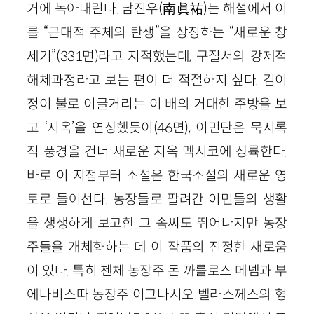
거에 녹아내린다. 남진우(南眞祐)는 해설에서 이
를 “근대적 주체의 탄생”을 상징하는 “새로운 창
세기”(331면)라고 지적했는데, 구질서의 강제적
해체과정라고 보는 편이 더 적절하지 싶다. 김이
정이 불로 이글거리는 이 배의 거대한 주방을 보
고 ‘지옥’을 연상했듯이(46면), 이민단은 묵시록
적 풍경을 건너 새로운 지옥 멕시코에 상륙한다.
바로 이 지점부터 소설은 한국소설의 새로운 영
토로 들어선다. 농장들로 팔려간 이민들의 생활
을 생생하게 보고한 그 솜씨도 뛰어나지만 농장
주들을 개체화하는 데 이 작품의 진정한 새로움
이 있다. 특히 첸체 농장주 돈 까를로스 메넴과 부
에나비스따 농장주 이그나시오 벨라스께스의 형