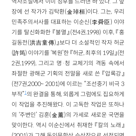
역사소설에서 이미 징후를 드러낸 바 있다. 그 앞
장에 선 작가가 김탁환(金琸桓)이다. 그는, 우리
민족주의서사를 대표하는 이순신(李舜臣) 이야
기를 탈신화화한 『불멸』(전4권,1998) 이후, 『홍
길동전(洪吉童傳)』보다 더 소설적인 작자 허균
(許筠) 이야기를 ‘복원’한 『허균, 최후의 19일』(전
2권,1999), 그리고 명·청 교체기의 격동 속에서
좌절한 광해군 기획의 전말을 새로 쓴 『압록강』
(전7권,2000~ 2001)에 이르는 “조선중기 비극 3
1
부작”
의 완결을 통해, 외롭게 그럼에도 집요하게
이 작업을 추진해왔다. 이 고독한 작업은 또하나
의 ‘주변인’ 김훈(金薰)의 가세로 새로운 국면을
맞이한다. 역시 이순신에서 취재한 『칼의 노래』
(2001)가 그해 동인문학상 수상작으로 선정되면