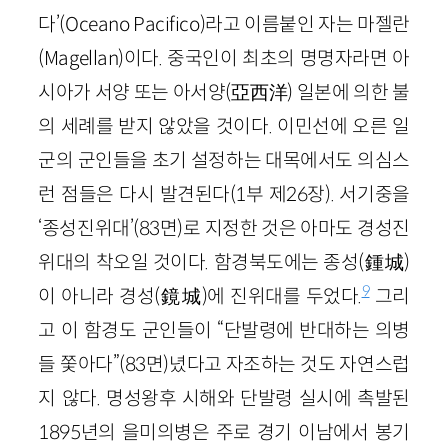
다’(Oceano Pacifico)라고 이름붙인 자는 마젤란
(Magellan)이다. 중국인이 최초의 명명자라면 아
시아가 서양 또는 아서양(亞西洋) 일본에 의한 불
의 세례를 받지 않았을 것이다. 이민선에 오른 일
군의 군인들을 초기 설정하는 대목에서도 의심스
런 점들은 다시 발견된다(1부 제26장). 서기중을
‘종성진위대’(83면)로 지정한 것은 아마도 경성진
위대의 착오일 것이다. 함경북도에는 종성(鍾城)
9
이 아니라 경성(鏡城)에 진위대를 두었다.
그리
고 이 함경도 군인들이 “단발령에 반대하는 의병
들 쫓아다”(83면)녔다고 자조하는 것도 자연스럽
지 않다. 명성왕후 시해와 단발령 실시에 촉발된
1895년의 을미의병은 주로 경기 이남에서 봉기