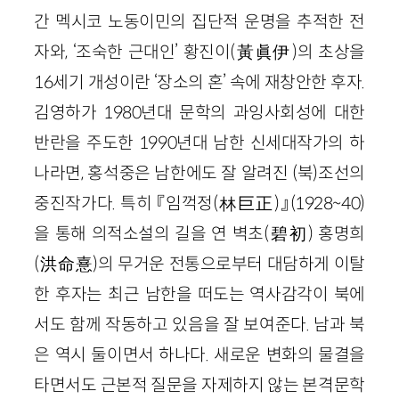
간 멕시코 노동이민의 집단적 운명을 추적한 전
자와, ‘조숙한 근대인’ 황진이(黃眞伊)의 초상을
16세기 개성이란 ‘장소의 혼’ 속에 재창안한 후자.
김영하가 1980년대 문학의 과잉사회성에 대한
반란을 주도한 1990년대 남한 신세대작가의 하
나라면, 홍석중은 남한에도 잘 알려진 (북)조선의
중진작가다. 특히 『임꺽정(林巨正)』(1928~40)
을 통해 의적소설의 길을 연 벽초(碧初) 홍명희
(洪命憙)의 무거운 전통으로부터 대담하게 이탈
한 후자는 최근 남한을 떠도는 역사감각이 북에
서도 함께 작동하고 있음을 잘 보여준다. 남과 북
은 역시 둘이면서 하나다. 새로운 변화의 물결을
타면서도 근본적 질문을 자제하지 않는 본격문학