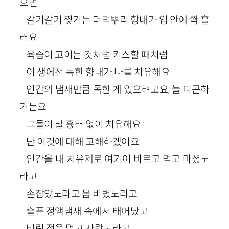
으면
갈기갈기 찢기는 더덕뿌리 향내가 입 안에 쫙 흘
러요
육즙이 고이는 것처럼 키스할 때처럼
이 생에선 독한 향내가 나를 치유해요
인간의 냄새만큼 독한 게 있으려고요, 늘 피곤하
거든요
그들이 날 흉터 없이 치유해요
난 이것에 대해 고해하겠어요
인간을 내 치유제로 여기어 바르고 먹고 마셨노
라고
손잡았노라고 몸 비볐노라고
슬픈 정액냄새 속에서 태어났고
비린 젖을 먹고 자랐노라고