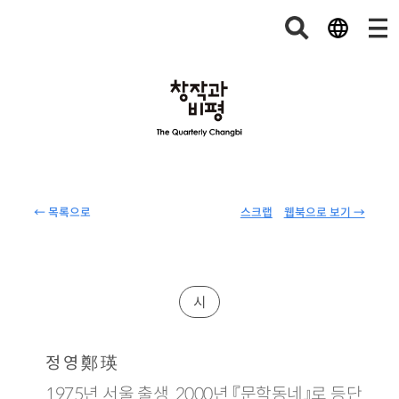
← 목록으로
스크랩
웹북으로 보기 →
시
鄭 瑛
정 영
1975년 서울 출생. 2000년 『문학동네』로 등단.