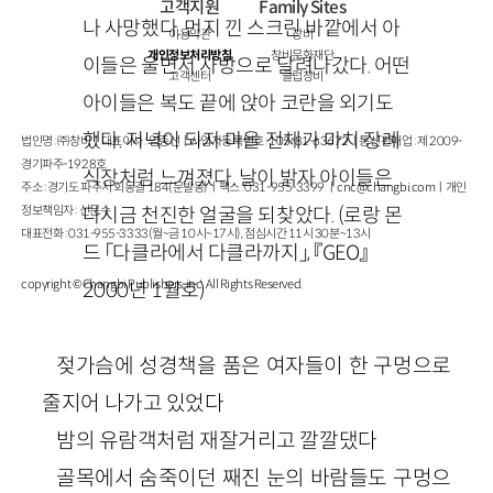
고객지원
Family Sites
나 사망했다. 먼지 낀 스크린 바깥에서 아
이용약관
창비
개인정보처리방침
창비문화재단
이들은 울면서 사방으로 달려나갔다. 어떤
고객센터
클럽창비
아이들은 복도 끝에 앉아 코란을 외기도
했다. 저녁이 되자 마을 전체가 마치 장례
법인명 : ㈜창비ㅣ대표이사 : 염종선ㅣ사업자등록번호 : 105-81-63672ㅣ통신판매업 : 제 2009-
경기파주-1928호
식장처럼 느껴졌다. 날이 밝자 아이들은
주소 : 경기도 파주시 회동길 184(문발동)ㅣ팩스 : 031-955-3399 ㅣ
cnc@changbi.com
ㅣ개인
정보책임자 : 신문수
다시금 천진한 얼굴을 되찾았다. (로랑 몬
대표전화 : 031-955-3333(월~금 10시~17시), 점심시간 11시 30분~13시
드 「다클라에서 다클라까지」, 『GEO』
copyright © Changbi Publishers, inc. All Rights Reserved.
2000년 1월호)
젖가슴에 성경책을 품은 여자들이 한 구멍으로
줄지어 나가고 있었다
밤의 유람객처럼 재잘거리고 깔깔댔다
골목에서 숨죽이던 째진 눈의 바람들도 구멍으