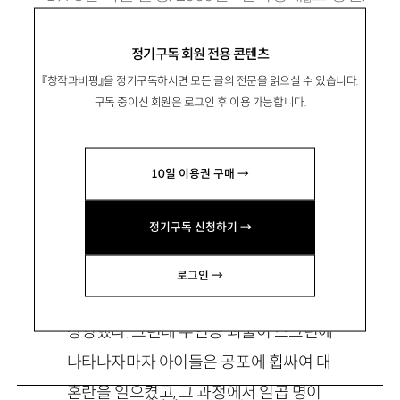
laylayla@hotmail.com
정기구독 회원 전용 콘텐츠
『창작과비평』을 정기구독하시면 모든 글의 전문을 읽으실 수 있습니다.
구독 중이신 회원은 로그인 후 이용 가능합니다.
Dakhla; 입구
10일 이용권 구매 →
정기구독 신청하기 →
어젯밤 카에스(Kayes) 마을에 있는 한 극
로그인 →
장에서 「머리 둘 달린 사나이」라는 영화를
상영했다. 그런데 주인공 괴물이 스크린에
나타나자마자 아이들은 공포에 휩싸여 대
혼란을 일으켰고, 그 과정에서 일곱 명이