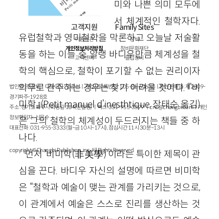
미와 나쁜 의미 모두에
서 체계적인 철학자다.
고객지원
Family Sites
유럽철학과 영미철학을 막론하고 오늘날 저술활
이용약관
창비
개인정보처리방침
창비문화재단
동을 하는 이들 중 알랭 바디우만큼 체계성을 철
고객센터
클럽창비
학의 핵심으로, 철학이 포기할 수 없는 권리이자
의무로 간주하는 경우는 찾기 어려울 것이다. 『비
법인명 : ㈜창비ㅣ대표이사 : 염종선ㅣ사업자등록번호 : 105-81-63672ㅣ통신판매업 : 제 2009-
경기파주-1928호
미학』
(
Petit
manuel
d
’
inesth
tique
, 장태순 옮김
)
주소 : 경기도 파주시 회동길 184(문발동)ㅣ팩스 : 031-955-3399 ㅣ
cnc@changbi.com
ㅣ개인
정보책임자 : 신문수
은 그의 철학의 체계성이 두드러지는 책들 중 하
대표전화 : 031-955-3333(월~금 10시~17시), 점심시간 11시 30분~13시
나다.
copyright © Changbi Publishers, inc. All Rights Reserved.
먼저 ‘비미학
(非美學)
’이라는 특이한 제목이 관
심을 끈다. 바디우 자신의 설명에 따르면 비미학
은 “철학과 예술이 맺는 관계를 가리키는 것으로,
이 관계에서 예술은 스스로 진리를 생산하는 것