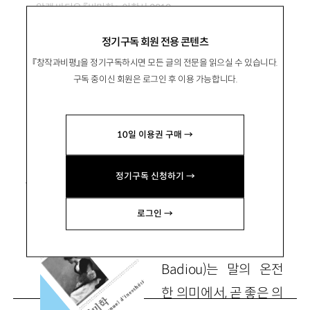
알랭 바디우 『비미학』
, 이학사 2010
정기구독 회원 전용 콘텐츠
플라톤보다 더 플라톤주의적인 예술론
『창작과비평』을 정기구독하시면 모든 글의 전문을 읽으실 수 있습니다.
구독 중이신 회원은 로그인 후 이용 가능합니다.
陳泰元
진태원
10일 이용권 구매 →
고려대 민족문화연구원 연구교수
jspinoza@empal.com
정기구독 신청하기 →
로그인 →
알랭 바디우(
Alain
Badiou
)는 말의 온전
한 의미에서, 곧 좋은 의