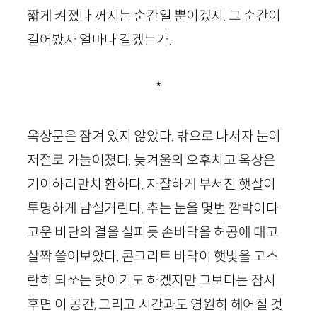
짧게 켜졌다 꺼지는 순간일 뿐이겠지. 그 순간이
길어봤자 얼마나 길겠는가.
*
옥상문은 잠겨 있지 않았다. 밖으로 나서자 눈이
저절로 가늘어졌다. 늦겨울의 오후치고 옥상은
기이하리만치 환하다. 자잘하게 부서진 햇살이
투명하게 남실거린다. 추는 눈을 몇번 깜박이다
고운 비단의 결을 살피듯 손바닥을 허공에 대고
살짝 쓸어보았다. 콘크리트 바닥이 햇빛을 고스
란히 되쏘는 탓이기도 하겠지만 그보다는 잠시
후면 이 공간, 그리고 시간과도 영원히 헤어질 것