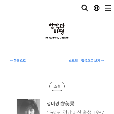
← 목록으로
스크랩
웹북으로 보기 →
소설
鄭美景
정미경
1960년 경남 마산 출생. 1987