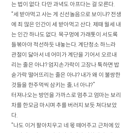
는 법이 없다. 다만 과녁도 아프다는 걸 모른다.
“세 받아먹고 사는 게 신선놀음으로 보이냐? 전생
에 죄 많은 인간이 세 받아먹고 산다. 제때 월세 내
는 인간 하나도 없다. 목구멍에 가래톳이 서도록
들볶아야 적선하듯 내놓는다. 계단청소 하느라
관절이 닳아서 네 어미가 계단을 기어서 오르내
리는 줄은 아냐? 엄지손가락이 고장나 툭하면 밥
숟가락 떨어뜨리는 줄은 아냐? 내가 왜 이 불쌍한
것들을 한주먹씩 삼키는 줄, 너 아냐?”
터져나오는 방언을 가까스로 멈추고 엄마는 보리
차를 한모금 마시며 추를 버러지 보듯 쳐다보았
다.
“나도 이거 팔아치우고 네 몫 떼어주고 근처에 있