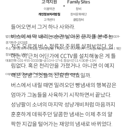
고객지원
Family Sites
*
이용약관
창비
개인정보처리방침
창비문화재단
고객센터
클럽창비
들어오면서 그거 하나 사와라.
버스에서 막 내리는 순간 날아온 문자를 본 추는
법인명 : ㈜창비ㅣ대표이사 : 염종선ㅣ사업자등록번호 : 105-81-63672ㅣ통신판매업 : 제 2009-
경기파주-1928호
저도 모르게 버스 정류장 주위를 살펴보았다. 엄
주소 : 경기도 파주시 회동길 184(문발동)ㅣ팩스 : 031-955-3399 ㅣ
cnc@changbi.com
ㅣ개인
정보책임자 : 신문수
마는 이 근처 어딘가에
CCTV
를 설치해놓은 게 틀
대표전화 : 031-955-3333(월~금 10시~17시), 점심시간 11시 30분~13시
림없다. 혹은 천리안을 가졌거나. 아니면 이 예지
copyright © Changbi Publishers, inc. All Rights Reserved.
력은 정녕 그것들의 신묘한 약효일까.
버스에서 내릴 때면 밀려오던 빵냄새의 행복감은
엄마가 그놈들을 사육하기 시작하면서 끝났다.
성냥팔이 소녀의 마지막 성냥개비처럼 마음까지
훈훈하게 데워주던 달콤한 냄새는 이제 추의 얄
팍한 지갑을 털어가는 재앙의 냄새로 바뀌었다.