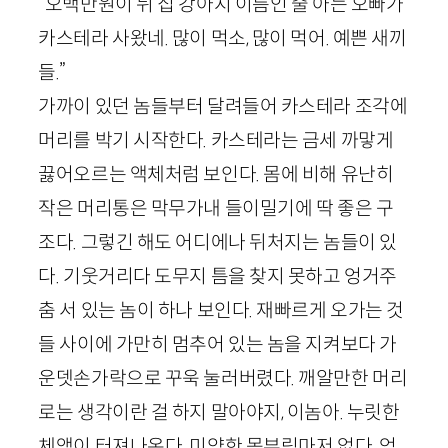
“오백만원이 뉘 집 강아지 이름인 줄 아는 오빠가
카스테라 사왔네. 많이 먹소, 많이 먹어. 예쁜 새끼
들.”
가까이 있던 놈들부터 달려들어 카스테라 조각에
머리를 박기 시작한다. 카스테라는 금세 까맣게
끓어오르는 액체처럼 보인다. 몸에 비해 유난히
작은 머리통은 막무가내 들이밀기에 딱 좋은 구
조다. 그렇긴 해도 어디에나 뒤처지는 놈들이 있
다. 기웃거리다 도무지 틈을 찾지 못하고 엉거주
춤 서 있는 놈이 하나 보인다. 재빠르게 오가는 것
들 사이에 가만히 멈추어 있는 놈을 지켜보다 가
운뎃손가락으로 꾸욱 눌러버렸다. 깨알만한 머리
로는 생각이란 걸 하지 말아야지, 이놈아. 누릿한
체액이 터져나온다. 미약한 몸부림마저 없다. 엄