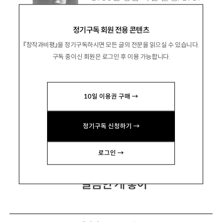
년 중앙일보 신춘문예로 등단.
정기구독 회원 전용 콘텐츠
소설집 『나의 피투성이 연인』
『창작과비평』을 정기구독하시면 모든 글의 전문을 읽으실 수 있습니다.
『발칸의 장미를 내게 주었네』 『내 아들의 연인』,
구독 중이신 회원은 로그인 후 이용 가능합니다.
장편소설 『장밋빛 인생』 『이상한 슬픔의 원더랜
드』 『아프리카의 별』 등이 있음.
10일 이용권 구매 →
mkjung301@hanmail.net
정기구독 신청하기 →
로그인 →
달콤한 게 좋아