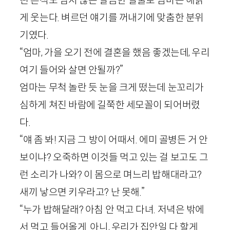
게 웃는다. 벼르던 얘기를 꺼내기에 맞춤한 분위
기였다.
“엄마, 가을 오기 전에 결혼을 했음 좋겠는데, 우리
여기 들어와 살면 안될까?”
엄마는 무척 놀란 듯 눈을 크게 떴는데 눈꼬리가
심하게 쳐진 바람에 길쭉한 세모꼴이 되어버렸
다.
“얘 좀 봐! 지금 그 방이 어때서. 에미 골병든 거 안
보이냐? 오죽하면 이것들 먹고 있는 걸 보고도 그
런 소리가 나와? 이 몸으로 며느리 밥해대라고?
새끼 낳으면 키우라고? 난 못해.”
“누가 밥해달래? 아침 안 먹고 다녀. 저녁은 밖에
서 먹고 들어올게. 아니, 우리가 집안일 다 할게.