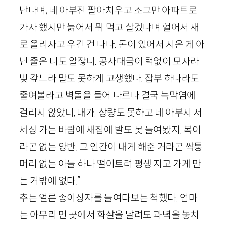
난다며, 네 아부진 팔아치우고 조그만 아파트로
가자 했지만 늙어서 뭐 먹고 살겠냐며 헐어서 새
로 올리자고 우긴 건 나다. 돈이 있어서 지은 게 아
닌 줄은 너도 알잖니. 공사대금이 턱없이 모자라
빚 갚느라 말도 못하게 고생했다. 잡부 하나라도
줄여볼라고 벽돌을 들어 나르다 결국 늑막염에
걸리지 않았니, 내가. 상량도 못하고 네 아부지 저
세상 가는 바람에 새집에 발도 못 들여봤지. 복이
라곤 없는 양반. 그 인간이 내게 해준 거라곤 싹퉁
머리 없는 아들 하나 떨어트려 평생 지고 가게 만
든 거밖에 없다.”
추는 얼른 종이상자를 들여다보는 척했다. 엄마
는 아무리 먼 곳에서 화살을 날려도 과녁을 놓치