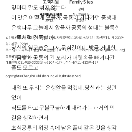
고객지원
Family Sites
몇마디 말도 섞지 않는다
이용약관
창비
개인정보처리방침
창비문화재단
이 맛은 어떻게 왔을까, 공룡이 지나가던 중생대
고객센터
클럽창비
은행나무 그늘에서 왔을까 공룡의 성대는 불룩한
자루처럼 길쭉할까
법인명 : ㈜창비ㅣ대표이사 : 염종선ㅣ사업자등록번호 : 105-81-63672ㅣ통신판매업 : 제 2009-
경기파주-1928호
당신의 옆모습은 그저 무심결이네, 방금 거대한
주소 : 경기도 파주시 회동길 184(문발동)ㅣ팩스 : 031-955-3399 ㅣ
cnc@changbi.com
ㅣ개인
정보책임자 : 신문수
황금빛과 공룡의 긴 꼬리가 머릿속을 빠져나간
대표전화 : 031-955-3333(월~금 10시~17시), 점심시간 11시 30분~13시
줄도 모르고
copyright © Changbi Publishers, inc. All Rights Reserved.
내일 또 우리는 은행알을 먹겠네, 당신과는 상관
없이
식도를 타고 구불구불하게 내려가는 과거의 먼
길을 생각하면서
초식공룡의 위장 속에 남은 풀씨 같은 것을 생각