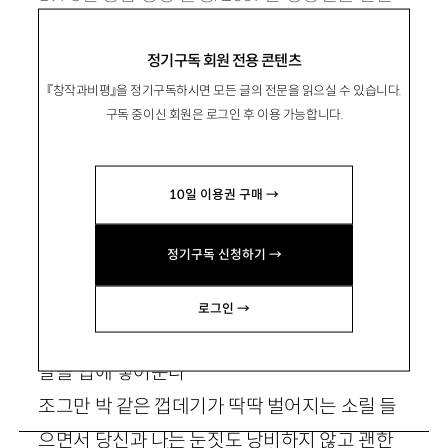
문예로 등단. shinminari@gmail.com
정기구독 회원 전용 콘텐츠
『창작과비평』을 정기구독하시면 모든 글의 전문을 읽으실 수 있습니다.
구독 중이신 회원은 로그인 후 이용 가능합니다.
은행알의 맛
10일 이용권 구매 →
정기구독 신청하기 →
당신은 하루에 딱 열개만 먹으라고 말했다 신문
로그인 →
지를 펼쳐놓고 펜치로 은행 껍데기를 쪼개 은행
알을 입에 넣어준다
조그만 박 같은 껍데기가 딱딱 벌어지는 소릴 들
으면서 당신과 나는 눈짓도 낭비하지 않고 괜한