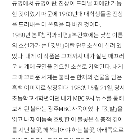
규명에서 규명이란, 진상이 드러날 때에만 가능
한 것이었기 때문에
1980
년대 대학생들은 진상
을 드러내는 데 온힘을 다 바친 것이다.
1988
년 봄 『창작과비평』 복간호에는 낯선 이름
의 소설가가 쓴 「깃발」이란 단편소설이 실려 있
었다. 내게 이 작품은 그때까지 내가 살던 매끄러
운 세계에 균열을 일으킨 소설로 기억된다. 내게
그 매끄러운 세계는 불타는 한채의 건물을 담은
흑백 이미지로 상징된다.
1980
년
5
월
21
일, 당시
초등학교
4
학년이던 내가
MBC
9
시 뉴스를 통해
보게 된 불타는 광주
MBC
사옥이었다. 「깃발」을
읽고 나자 어둠속 흐릿한 이 불꽃은 심층적 깊이
를 지닌 불꽃, 해석되어야 하는 불꽃, 아래쪽으로