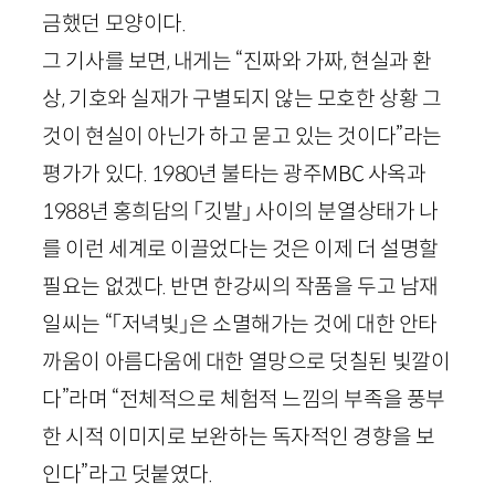
금했던 모양이다.
그 기사를 보면, 내게는 “진짜와 가짜, 현실과 환
상, 기호와 실재가 구별되지 않는 모호한 상황 그
것이 현실이 아닌가 하고 묻고 있는 것이다”라는
평가가 있다.
1980
년 불타는 광주
MBC
사옥과
1988
년 홍희담의 「깃발」 사이의 분열상태가 나
를 이런 세계로 이끌었다는 것은 이제 더 설명할
필요는 없겠다. 반면 한강씨의 작품을 두고 남재
일씨는 “「저녁빛」은 소멸해가는 것에 대한 안타
까움이 아름다움에 대한 열망으로 덧칠된 빛깔이
다”라며 “전체적으로 체험적 느낌의 부족을 풍부
한 시적 이미지로 보완하는 독자적인 경향을 보
인다”라고 덧붙였다.