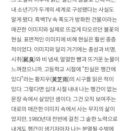
내 소년기가 두개의 세계로 구성됐다는 사실도
알게 됐다. 흑백
TV
속 폭도가 방화한 건물이라는
매끈한 이미지와 실제로 뜨겁게 타오르던 불꽃의
현실. 표면적인 이미지에 비해 현실은 훨씬 중층
적이었다. 이미지와 달리 거기에는 총성과 비명,
시취
(
屍臭
)
와 비 냄새, 얼얼한 뺨과 뜨거운 눈물이
느껴졌으니까. 고등학교 시절에 “진실은 행간에
있다”라는 황지우
(
黃芝雨
)
의 시구를 읽은 적이
있다. 그렇다면 십대 시절 내내 나는 행간이 없는
문장 속에서 살았던 셈이다. 그건 오직 보여주는
대로의 매끈한 이미지 속에서 사는 무지의 삶이
었지만,
1980
년대 전반에 걸친 그 숱한 노력으로
내게도 행간이 생기자마자 나는 분열될 수밖에