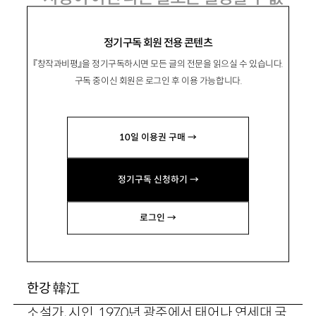
는
정기구독 회원 전용 콘텐츠
한강과의 대화
『창작과비평』을 정기구독하시면 모든 글의 전문을 읽으실 수 있습니다.
구독 중이신 회원은 로그인 후 이용 가능합니다.
10일 이용권 구매 →
金衍洙
김연수
소설가. 장편소설 『7번 국도』 『
꾿
빠이, 이상』 『사
정기구독 신청하기 →
랑이라니, 선영아』 『네가 누구든 얼마나 외롭든』
『밤은 노래한다』 등이 있음.
로그인 →
writerKYS@gmail.com
韓江
한강
소설가, 시인. 1970년 광주에서 태어나 연세대 국