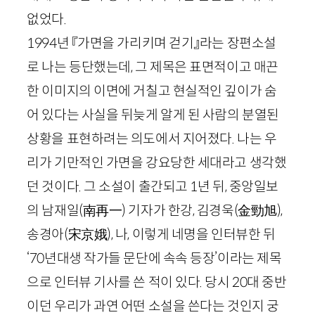
없었다.
1994
년 『가면을 가리키며 걷기』라는 장편소설
로 나는 등단했는데, 그 제목은 표면적이고 매끈
한 이미지의 이면에 거칠고 현실적인 깊이가 숨
어 있다는 사실을 뒤늦게 알게 된 사람의 분열된
상황을 표현하려는 의도에서 지어졌다. 나는 우
리가 기만적인 가면을 강요당한 세대라고 생각했
던 것이다. 그 소설이 출간되고
1
년 뒤, 중앙일보
의 남재일
(
南再一
)
기자가 한강, 김경욱
(
金勁旭
)
,
송경아
(
宋京娥
)
, 나, 이렇게 네명을 인터뷰한 뒤
‘
70
년대생 작가들 문단에 속속 등장’이라는 제목
으로 인터뷰 기사를 쓴 적이 있다. 당시
20
대 중반
이던 우리가 과연 어떤 소설을 쓴다는 것인지 궁