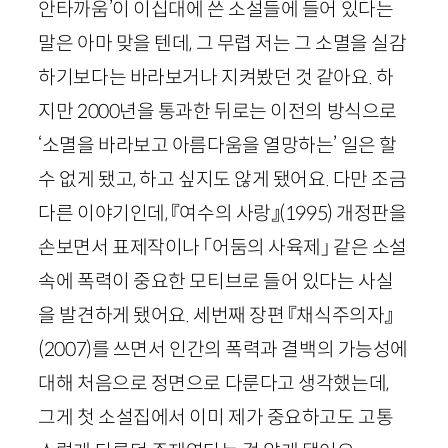
안타까움’이 이십대에 쓴 소설들에 들어 있다는
말은 아마 맞을 텐데, 그 무렵 저는 그 소멸을 실감
하기보다는 바라보거나 지켜봤던 것 같아요. 하
지만
2000
년을 통과한 뒤로는 이전의 방식으로
‘소멸을 바라보고 아름다움을 열망하는’ 일은 할
수 없게 됐고, 하고 싶지도 않게 됐어요. 다만 조금
다른 이야기인데, 『여수의 사랑』
(
1995
)
개정판을
손보면서 표제작이나 「어둠의 사육제」 같은 소설
속에 폭력이 중요한 모티브로 들어 있다는 사실
을 발견하게 됐어요. 세번째 장편 『채식주의자』
(
2007
)
를 쓰면서 인간의 폭력과 결백의 가능성에
대해 처음으로 정면으로 다룬다고 생각했는데,
그게 첫 소설집에서 이미 제가 중요하고도 고통