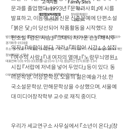
고객지원
Family Sites
문과를 졸업했다. 1993년 『문학과사회』에 시를
이용약관
창비
개인정보처리방침
창비문화재단
발표하고, 이듬해 서울신문 신춘문예에 단편소설
고객센터
클럽창비
「붉은 닻」이 당선되어 작품활동을 시작했다. 장
편소설 『검은 사슴』 『그대의 차가운 손』 『채식주
법인명 : ㈜창비ㅣ대표이사 : 염종선ㅣ사업자등록번호 : 105-81-63672ㅣ통신판매업 : 제 2009-
경기파주-1928호
의자』 『바람이 분다, 가라』 『희랍어 시간』, 소설집
주소 : 경기도 파주시 회동길 184(문발동)ㅣ팩스 : 031-955-3399 ㅣ
cnc@changbi.com
ㅣ개인
정보책임자 : 신문수
『여수의 사랑』 『내 여자의 열매』 『노랑무늬영원』,
대표전화 : 031-955-3333(월~금 10시~17시), 점심시간 11시 30분~13시
시집 『서랍에 저녁을 넣어 두었다』 등이 있다. 동
copyright © Changbi Publishers, inc. All Rights Reserved.
리문학상, 이상문학상, 오늘의 젊은예술가상, 한
국소설문학상, 만해문학상을 수상했으며, 서울예
대 미디어창작학부 교수로 재직 중이다.
우리가 세교연구소 사무실에서 『소년이 온다』
(창