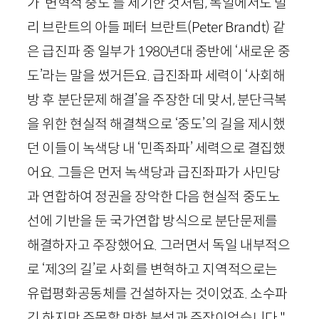
가 ‘변혁적 중도’를 제기한 것처럼, 독일에서도 빌
리 브란트의 아들 페터 브란트(
Peter
Brandt
) 같
은 급진파 중 일부가
1980
년대 중반에 ‘새로운 중
도’라는 말을 썼거든요. 급진좌파 세력이 ‘사회해
방 후 분단문제 해결’을 주장한 데 맞서, 분단극복
을 위한 현실적 해결책으로 ‘중도’의 길을 제시했
던 이들이 녹색당 내 ‘민족좌파’ 세력으로 결집했
어요. 그들은 먼저 녹색당과 급진좌파가 사민당
과 연합하여 정권을 장악한 다음 현실적 중도노
선에 기반을 둔 국가연합 방식으로 분단문제를
해결하자고 주장했어요. 그러면서 독일 내부적으
로 ‘제
3
의 길’로 사회를 변혁하고 지역적으로는
유럽평화공동체를 건설하자는 것이었죠. 소수파
긴 하지만 주목할 만한 분석과 주장이었습니다."