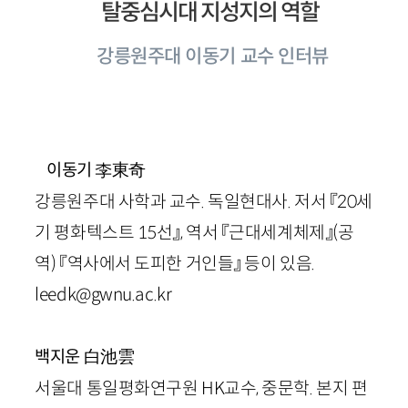
탈중심시대 지성지의 역할
강릉원주대 이동기 교수 인터뷰
李東奇
이동기
강릉원주대 사학과 교수. 독일현대사. 저서 『20세
기 평화텍스트 15선』, 역서 『근대세계체제』(공
역) 『역사에서 도피한 거인들』 등이 있음.
leedk@gwnu.ac.kr
白池雲
백지운
서울대 통일평화연구원 HK교수, 중문학. 본지 편