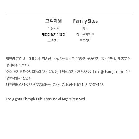
고객지원
Family Sites
이용약관
창비
개인정보처리방침
창비문화재단
고객센터
클럽창비
법인명 : ㈜창비ㅣ대표이사 : 염종선ㅣ사업자등록번호 : 105-81-63672ㅣ통신판매업 : 제 2009-
경기파주-1928호
주소 : 경기도 파주시 회동길 184(문발동)ㅣ팩스 : 031-955-3399 ㅣ
cnc@changbi.com
ㅣ개인
정보책임자 : 신문수
대표전화 : 031-955-3333(월~금 10시~17시), 점심시간 11시 30분~13시
copyright © Changbi Publishers, inc. All Rights Reserved.