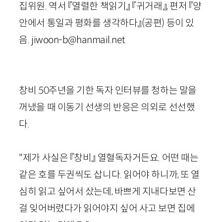
집위원. 역서 『열렬한 책읽기』 『귀거래』, 편저 『양
안에서 통일과 평화를 생각하다』(공편) 등이 있
음. jiwoon-b@hanmail.net
창비
50
주년을 기한 독자 인터뷰를 청하는 말을
꺼냈을 때 이동기 선생의 반응은 의외로 선선했
다.
"제가 사실은 『창비』 열혈독자거든요. 어떤 때는
같은 호를 두권씩도 삽니다. 읽어야 하니까, 또 열
심히 읽고 싶어서 샀는데, 바쁘게 지내다보면 산
걸 잊어버렸다가 읽어야지 싶어 사고 보면 집에