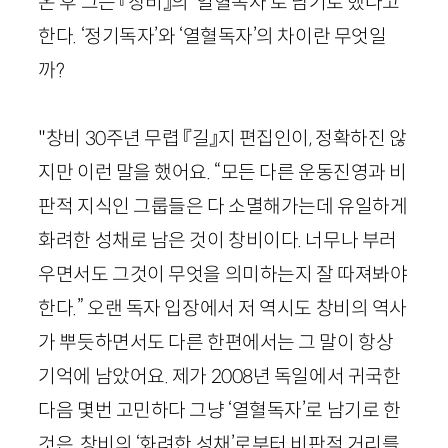
온 후 그는 『창비』의 ‘열혈독자’로 남기로 했다고
한다. ‘정기독자’와 ‘열혈독자’의 차이란 무엇일
까?
"창비
30
주년 무렵 『길』지 편집인이, 정확하진 않
지만 이런 말을 했어요. “모든 다른 운동진영과 비
판적 지식인 그룹들은 다 소멸해가는데 유일하게
화려한 성채로 남은 것이 창비이다. 너무나 부러
우면서도 그것이 무엇을 의미하는지 잘 따져봐야
한다.” 오랜 독자 입장에서 저 역시도 창비의 역사
가 뿌듯하면서도 다른 한편에서는 그 말이 항상
기억에 남았어요. 제가
2008
년 독일에서 귀국한
다음 몇번 고민하다 그냥 ‘열혈독자’로 남기로 한
것은, 창비의 ‘화려한 성채’로부터 비판적 거리를