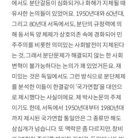
에서도 분단갈등이 심화되거나 화해가 지체될 때
유사한 논의들이 있었어요.
1950
년대와
60
년대,
그리고
80
년대 서독에서도, 분단의 규정력에 의
해 동서독 양 체제가 상호의존 속에 경화되어 민
주주의를 비롯한 의미있는 사회발전이 지체된다
는 것, 그래서 분단문제가 해결되지 않는 한 사회
변혁이 불가능하다는 논의가 꽤 있었거든요. 재
미있는 것은 독일에서도 그런 방식으로 분단체제
를 분석한 이들이 한결같이 ‘국가연합’을 대안으
로 제시했다는 사실이에요. 제 박사논문의 주제
이기도 한데, 서독에서
1950
년대부터
1980
년대
까지 제시된 국가연합 통일안은 그 종류만 해도
삼십개가 넘습니다. 또 맥락은 좀 다르지만, 창비