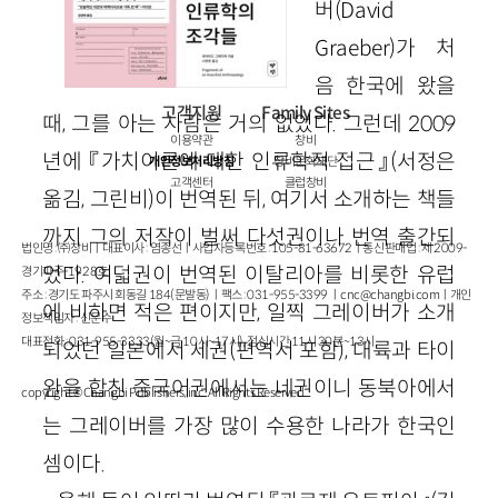
버(
David
Graeber
)가 처
음 한국에 왔을
고객지원
Family Sites
때, 그를 아는 사람은 거의 없었다. 그런데
2009
이용약관
창비
년에 『가치이론에 대한 인류학적 접근』
(서정은
개인정보처리방침
창비문화재단
고객센터
클럽창비
옮김, 그린비)
이 번역된 뒤, 여기서 소개하는 책들
까지 그의 저작이 벌써 다섯권이나 번역 출간되
법인명 : ㈜창비ㅣ대표이사 : 염종선ㅣ사업자등록번호 : 105-81-63672ㅣ통신판매업 : 제 2009-
었다. 여덟권이 번역된 이탈리아를 비롯한 유럽
경기파주-1928호
주소 : 경기도 파주시 회동길 184(문발동)ㅣ팩스 : 031-955-3399 ㅣ
cnc@changbi.com
ㅣ개인
에 비하면 적은 편이지만, 일찍 그레이버가 소개
정보책임자 : 신문수
대표전화 : 031-955-3333(월~금 10시~17시), 점심시간 11시 30분~13시
되었던 일본에서 세권
(편역서 포함)
, 대륙과 타이
완을 합친 중국어권에서는 네권이니 동북아에서
copyright © Changbi Publishers, inc. All Rights Reserved.
는 그레이버를 가장 많이 수용한 나라가 한국인
셈이다.