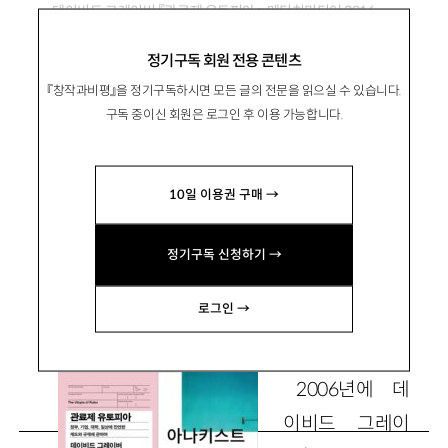
데이비드 그레이버 『관료제 유토피아』, 메디치미디어 2016 ‧
『아나키스트 인류학의 조각들』, 포도밭 2016
정기구독 회원 전용 콘텐츠
『창작과비평』을 정기구독하시면 모든 글의 전문을 읽으실 수 있습니다.
‘유토피아’에서 탈출하기 위한 낮은 이
구독 중이신 회원은 로그인 후 이용 가능합니다.
론
10일 이용권 구매 →
藤井た
け
し
후지이 다케시
정기구독 신청하기 →
역사문제연구소 연구원 takeshifj@hanmail.net
로그인 →
2006
년에 데
이비드 그레이