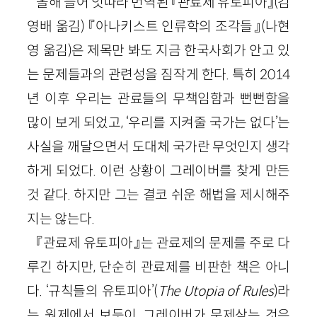
올해 들어 잇따라 번역된 『관료제 유토피아』
(김
영배 옮김)
『아나키스트 인류학의 조각들』
(나현
영 옮김)
은 제목만 봐도 지금 한국사회가 안고 있
는 문제들과의 관련성을 짐작게 한다. 특히
2014
년 이후 우리는 관료들의 무책임함과 뻔뻔함을
많이 보게 되었고, ‘우리를 지켜줄 국가는 없다’는
사실을 깨달으면서 도대체 국가란 무엇인지 생각
하게 되었다. 이런 상황이 그레이버를 찾게 만든
것 같다. 하지만 그는 결코 쉬운 해법을 제시해주
지는 않는다.
『관료제 유토피아』는 관료제의 문제를 주로 다
루긴 하지만, 단순히 관료제를 비판한 책은 아니
다. ‘규칙들의 유토피아’(
The
Utopia
of
Rules
)라
는 원제에서 보듯이, 그레이버가 문제삼는 것은