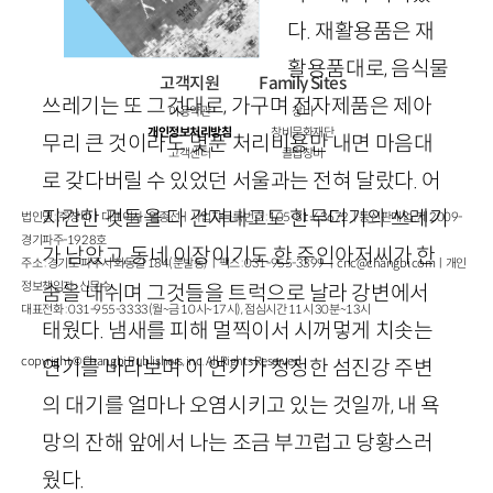
다. 재활용품은 재
활용품대로, 음식물
고객지원
Family Sites
쓰레기는 또 그것대로, 가구며 전자제품은 제아
이용약관
창비
개인정보처리방침
창비문화재단
무리 큰 것이라도 몇푼 처리비용만 내면 마음대
고객센터
클럽창비
로 갖다버릴 수 있었던 서울과는 전혀 달랐다. 어
지간한 것들을 다 건져내고도 한무더기의 쓰레기
법인명 : ㈜창비ㅣ대표이사 : 염종선ㅣ사업자등록번호 : 105-81-63672ㅣ통신판매업 : 제 2009-
경기파주-1928호
가 남았고, 동네 이장이기도 한 주인아저씨가 한
주소 : 경기도 파주시 회동길 184(문발동)ㅣ팩스 : 031-955-3399 ㅣ
cnc@changbi.com
ㅣ개인
정보책임자 : 신문수
숨을 내쉬며 그것들을 트럭으로 날라 강변에서
대표전화 : 031-955-3333(월~금 10시~17시), 점심시간 11시 30분~13시
태웠다. 냄새를 피해 멀찍이서 시꺼멓게 치솟는
copyright © Changbi Publishers, inc. All Rights Reserved.
연기를 바라보며 이 연기가 청정한 섬진강 주변
의 대기를 얼마나 오염시키고 있는 것일까, 내 욕
망의 잔해 앞에서 나는 조금 부끄럽고 당황스러
웠다.