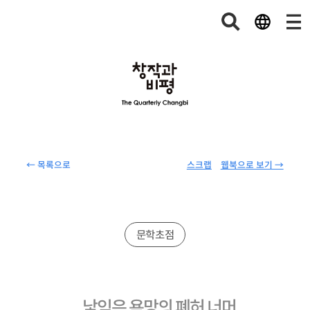
← 목록으로
스크랩
웹북으로 보기 →
문학초점
낯익은 욕망의 폐허 너머