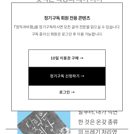
황석영 장편소설 『낯익은 세상』
정기구독 회원 전용 콘텐츠
『창작과비평』을 정기구독하시면 모든 글의 전문을 읽으실 수 있습니다.
구독 중이신 회원은 로그인 후 이용 가능합니다.
鄭智我
정지아
10일 이용권 구매 →
소설가. 장편소설 『빨치산의 딸』, 소설집 『행복』
『봄빛』이 있음. jiajeong@hanmail.net
정기구독 신청하기 →
로그인 →
시골로 내려온 다음
날부터, 내가 직면
한 것은 온갖 종류
의 쓰레기 처리였