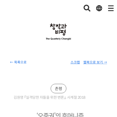
← 목록으로
스크랩
웹북으로 보기 →
촌평
김원영 『실격당한 자들을 위한 변론』, 사계절 2018
‘오줌권’의 휴머니즘