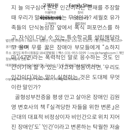
고객지원
Family Sites
지 늘 의구심이 든다. 인간이라는 존재를 주장할
이용약관
창비
때 우리가 말하려는 바는 무엇인가? 세월호 유가
개인정보처리방침
창비문화재단
고객센터
클럽창비
족들의 단식농성장 앞에서 폭식 퍼포먼스를 하
고, 자식이 다닐 수 있는 특수학교를 설립해달라
법인명 : ㈜창비ㅣ대표이사 : 염종선ㅣ사업자등록번호 : 105-81-63672ㅣ통신판매업 : 제 2009-
고 울며 무릎 꿇은 장애아 부모들에게 “쇼하지
경기파주-1928호
주소 : 경기도 파주시 회동길 184(문발동)ㅣ팩스 : 031-955-3399 ㅣ
cnc@changbi.com
ㅣ개인
마”(47면)라는 폭력적인 말로 응수하는 것도 인
정보책임자 : 신문수
대표전화 : 031-955-3333(월~금 10시~17시), 점심시간 11시 30분~13시
간이기에 할 수 있는 사고와 행동이라면, ‘우리도
인간이다’라는 말이 실현하는 것은 도대체 무엇
copyright © Changbi Publishers, inc. All Rights Reserved.
이란 말인가?
골형성부전증을 평생 안고 살아온 장애인 김원
영 변호사의 책 『실격당한 자들을 위한 변론』은
근대의 대표적 비정상이자 비인간으로 위치 지어
진 장애인‘도’ ‘인간’이라고 변론하는 탁월한 저술