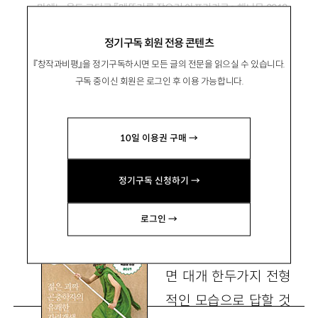
마에노 울드 고타로 『메뚜기를 잡으러 아프리카로』, 해나무 2018
정기구독 회원 전용 콘텐츠
비정규직 메뚜기 박사의 생존기
『창작과비평』을 정기구독하시면 모든 글의 전문을 읽으실 수 있습니다.
구독 중이신 회원은 로그인 후 이용 가능합니다.
姜姸實
강연실
10일 이용권 구매 →
가톨릭대 박사후연구원 fmlm66@gmail.com
정기구독 신청하기 →
로그인 →
사람들에게 ‘과학
자’를 묘사해보라고 하
면 대개 한두가지 전형
적인 모습으로 답할 것