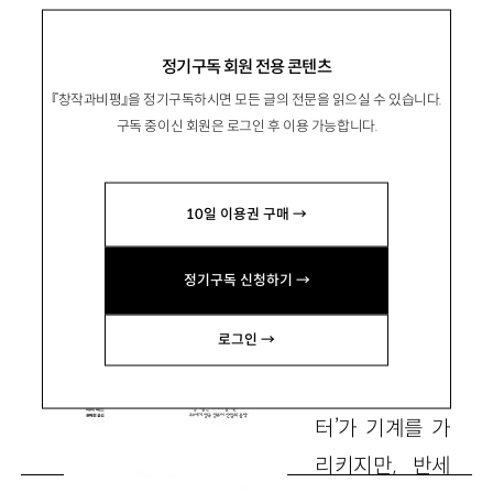
마리 힉스 『계획된 불평등』, 이김 2019
정기구독 회원 전용 콘텐츠
『창작과비평』을 정기구독하시면 모든 글의 전문을 읽으실 수 있습니다.
전산화를 떠받친 여성 조작원들의 역사
구독 중이신 회원은 로그인 후 이용 가능합니다.
10일 이용권 구매 →
姜姸實
강연실
가톨릭대 박사후연구원 fmlm66@gmail.com
정기구독 신청하기 →
로그인 →
지금은 ‘컴퓨
터’가 기계를 가
리키지만, 반세