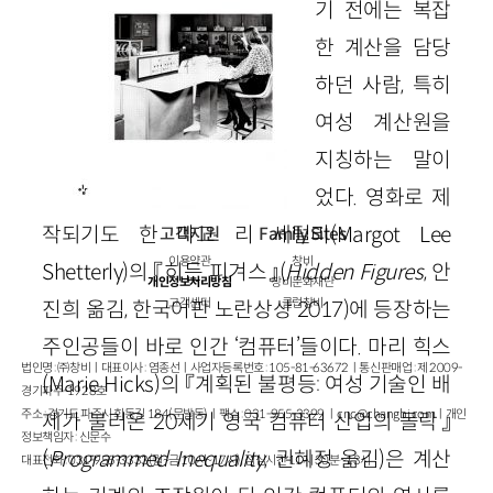
기 전에는 복잡
한 계산을 담당
하던 사람, 특히
여성 계산원을
지칭하는 말이
었다. 영화로 제
작되기도 한 마고 리 셰털리(Margot Lee
고객지원
Family Sites
이용약관
창비
Shetterly)의 『히든 피겨스』(
Hidden Figures
, 안
개인정보처리방침
창비문화재단
고객센터
클럽창비
진희 옮김, 한국어판 노란상상 2017)에 등장하는
주인공들이 바로 인간 ‘컴퓨터’들이다. 마리 힉스
법인명 : ㈜창비ㅣ대표이사 : 염종선ㅣ사업자등록번호 : 105-81-63672ㅣ통신판매업 : 제 2009-
(Marie Hicks)의 『계획된 불평등: 여성 기술인 배
경기파주-1928호
주소 : 경기도 파주시 회동길 184(문발동)ㅣ팩스 : 031-955-3399 ㅣ
cnc@changbi.com
ㅣ개인
제가 불러온 20세기 영국 컴퓨터 산업의 몰락』
정보책임자 : 신문수
(
Programmed Inequality
, 권혜정 옮김)은 계산
대표전화 : 031-955-3333(월~금 10시~17시), 점심시간 11시 30분~13시