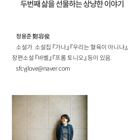
두번째 삶을 선물하는 상냥한 이야기
鄭容俊
정용준
소설가. 소설집 『가나』 『우리는 혈육이 아니냐』,
장편소설 『바벨』 『프롬 토니오』 등이 있음.
sfcyjlove@naver.com