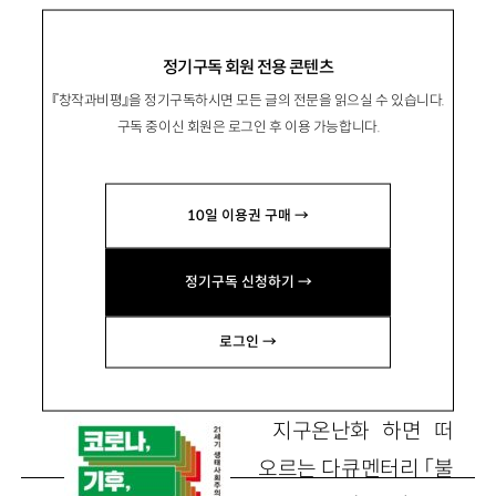
안드레아스 말름 『코로나, 기후, 오래된 비상사태』, 마농지 2021
정기구독 회원 전용 콘텐츠
『창작과비평』을 정기구독하시면 모든 글의 전문을 읽으실 수 있습니다.
기후위기에 대응하라, 지금 당장!
구독 중이신 회원은 로그인 후 이용 가능합니다.
10일 이용권 구매 →
成翰雅
성한아
카이스트 인류세연구센터 연구원
정기구독 신청하기 →
ha.sung513@gmail.com
로그인 →
지구온난화 하면 떠
오르는 다큐멘터리 「불