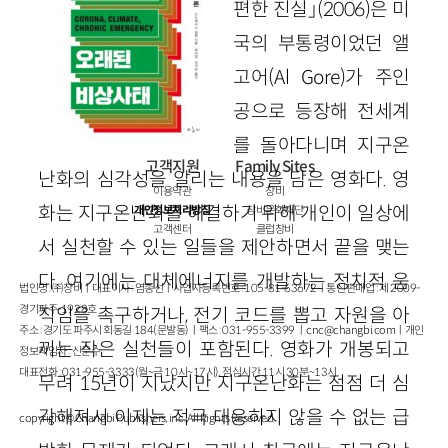
편한 진실」(2006)은 미
국의 부통령이었던 앨
고어(Al Gore)가 주인
공으로 등장해 전세계
를 돌아다니며 지구온
고객지원
Family Sites
난화의 심각성을 알리는 내용을 담은 영화다. 영
이용약관
창비
화는 지구온난화를 해결하기 위해 개인이 일상에
개인정보처리방침
창비문화재단
고객센터
클럽창비
서 실천할 수 있는 일들을 제안하면서 끝을 맺는
다. 여기에는 대체에너지를 개발하는 정치적 움
법인명 : ㈜창비ㅣ대표이사 : 염종선ㅣ사업자등록번호 : 105-81-63672ㅣ통신판매업 : 제 2009-
경기파주-1928호
직임을 촉구하거나, 전기 코드를 뽑고 자원을 아
주소 : 경기도 파주시 회동길 184(문발동)ㅣ팩스 : 031-955-3399 ㅣ
cnc@changbi.com
ㅣ개인
끼는 작은 실천들이 포함된다. 영화가 개봉되고
정보책임자 : 신문수
대표전화 : 031-955-3333(월~금 10시~17시), 점심시간 11시 30분~13시
무려 15년이 지났지만 지구온난화는 점점 더 심
각해져서 이제는 적극 대응하지 않을 수 없는 급
copyright © Changbi Publishers, inc. All Rights Reserved.