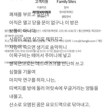
고객지원
Family Sites
이용약관
창비
개인정보처리방침
창비문화재단
쾌재를 부르고 싶은데
고객센터
클럽창비
아직은 열고 닫을 문이 없구나, 이 방은
보통이 아니다,
법인명 : ㈜창비ㅣ대표이사 : 염종선ㅣ사업자등록번호 : 105-81-63672ㅣ통신판매업 : 제 2009-
경기파주-1928호
사람이 살면 살기로 채워지고
주소 : 경기도 파주시 회동길 184(문발동)ㅣ팩스 : 031-955-3399 ㅣ
cnc@changbi.com
ㅣ개인
정보책임자 : 신문수
사람이 죽으면 생기로 숨막히니
대표전화 : 031-955-3333(월~금 10시~17시), 점심시간 11시 30분~13시
이목구비는 떼어서 주머니에 넣고
copyright © Changbi Publishers, inc. All Rights Reserved.
방독면으로는 데드마스크를 단단히 쓰고
심혈을 기울여
마지막 연구를 하자, 나는,
띠벽지를 방에 둘러 머릿속에 우글거리는 양들을
내몰고,
산소로 오염된 꿈은 요오드액으로 닦아내고,