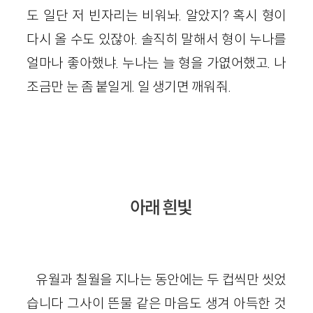
도 일단 저 빈자리는 비워놔. 알았지? 혹시 형이
다시 올 수도 있잖아. 솔직히 말해서 형이 누나를
얼마나 좋아했냐. 누나는 늘 형을 가엾어했고. 나
조금만 눈 좀 붙일게. 일 생기면 깨워줘.
아래 흰빛
유월과 칠월을 지나는 동안에는 두 컵씩만 씻었
습니다 그사이 뜬물 같은 마음도 생겨 아득한 것