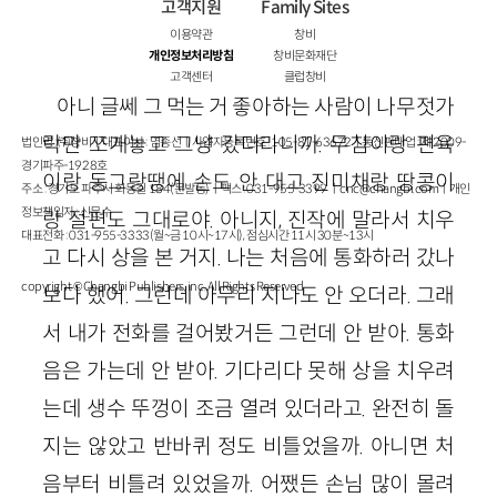
고객지원
Family Sites
이용약관
창비
개인정보처리방침
창비문화재단
고객센터
클럽창비
아니 글쎄 그 먹는 거 좋아하는 사람이 나무젓가
락만 쪼개놓고 그냥 갔더라니까. 무침이랑 편육
법인명 : ㈜창비ㅣ대표이사 : 염종선ㅣ사업자등록번호 : 105-81-63672ㅣ통신판매업 : 제 2009-
경기파주-1928호
이랑 동그랑땡에 손도 안 대고 진미채랑 땅콩이
주소 : 경기도 파주시 회동길 184(문발동)ㅣ팩스 : 031-955-3399 ㅣ
cnc@changbi.com
ㅣ개인
정보책임자 : 신문수
랑 절편도 그대로야. 아니지, 진작에 말라서 치우
대표전화 : 031-955-3333(월~금 10시~17시), 점심시간 11시 30분~13시
고 다시 상을 본 거지. 나는 처음에 통화하러 갔나
copyright © Changbi Publishers, inc. All Rights Reserved.
보다 했어. 그런데 아무리 지나도 안 오더라. 그래
서 내가 전화를 걸어봤거든 그런데 안 받아. 통화
음은 가는데 안 받아. 기다리다 못해 상을 치우려
는데 생수 뚜껑이 조금 열려 있더라고. 완전히 돌
지는 않았고 반바퀴 정도 비틀었을까. 아니면 처
음부터 비틀려 있었을까. 어쨌든 손님 많이 몰려