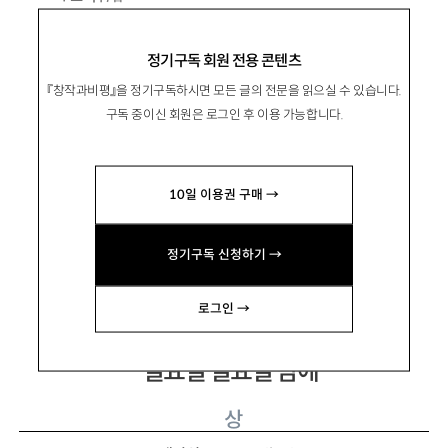
1983년 서울 출생. 2008년 『실천문학』으로 등
정기구독 회원 전용 콘텐츠
단.
『창작과비평』을 정기구독하시면 모든 글의 전문을 읽으실 수 있습니다.
시집 『당신의 이름을 지어다가 며칠은 먹었다』
구독 중이신 회원은 로그인 후 이용 가능합니다.
『우리가 함께 장마를 볼 수도 있겠습니다』 등이
있음.
10일 이용권 구매 →
mynameisjoon@hanmail.net
정기구독 신청하기 →
로그인 →
일요일 일요일 밤에
상