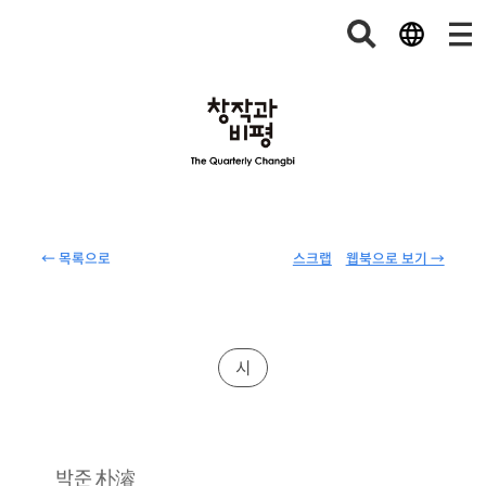
← 목록으로
스크랩
웹북으로 보기 →
시
朴濬
박준