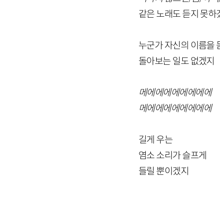
같은 노래도 듣지 못하
누군가 자신의 이름을 
돌아보는 일도 없겠지
메에에에에에에에에
메에에에에에에에에
길게 우는
염소 소리가 슬프게
들릴 뿐이겠지