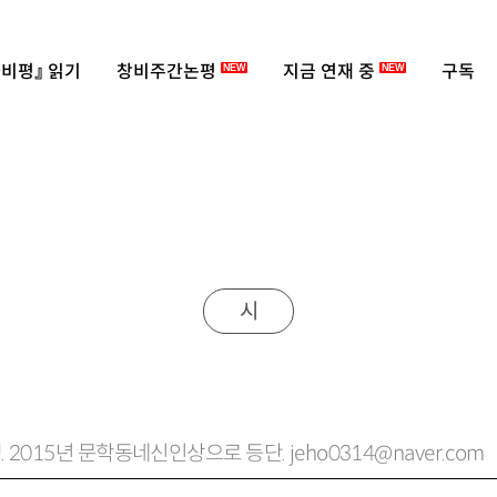
비평』 읽기
창비주간논평
지금 연재 중
구독
NEW
NEW
시
. 2015년 문학동네신인상으로 등단. jeho0314@naver.com