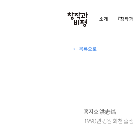
소개
『창작과
← 목록으로
홍지호
洪志鎬
1990년 강원 화천 출생