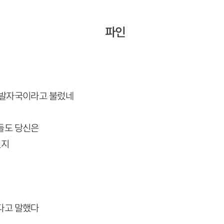
파인
 발자국이라고 불렀네
들도 당신은
었지
다고 말했다