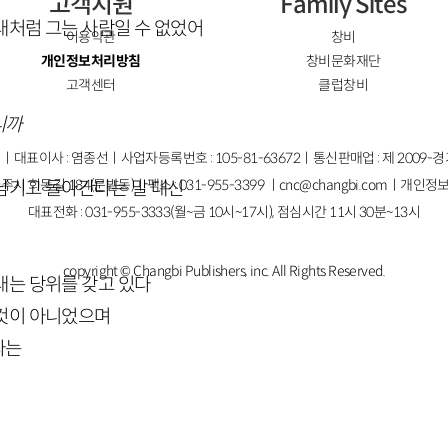
고객지원
Family Sites
래처럼 그는 사람일 수 없었어
이용약관
창비
개인정보처리방침
창비문화재단
고객센터
클럽창비
니까
ㅣ대표이사 : 염종선ㅣ사업자등록번호 : 105-81-63672ㅣ통신판매업 : 제 2009-
주시 회동길 184(문발동)ㅣ팩스 : 031-955-3399 ㅣ
cnc@changbi.com
ㅣ개인정보
남기고 돌아간다는 말 대신
대표전화 : 031-955-3333(월~금 10시~17시), 점심시간 11시 30분~13시
copyright © Changbi Publishers, inc. All Rights Reserved.
래는 당위를 갖고 있다
 것이 아니었으며
라는