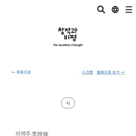
← 목록으로
스크랩
웹북으로 보기 →
시
李映姝
이영주