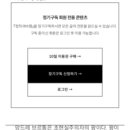
2000년 문학동네신인문학상으로 등단.
정기구독 회원 전용 콘텐츠
시집 『108번째 사내』 『언니에게』 『차가운 사탕
『창작과비평』을 정기구독하시면 모든 글의 전문을 읽으실 수 있습니다.
들』 『어떤 사랑도 기록하지 말기를』 『여름만 있
구독 중이신 회원은 로그인 후 이용 가능합니다.
는 계절에 네가 왔다』 등이 있음.
oistrak3@naver.com
10일 이용권 구매 →
정기구독 신청하기 →
로그인 →
소각장
앙드레 브르통은 초현실주의자의 왕이다. 왕이