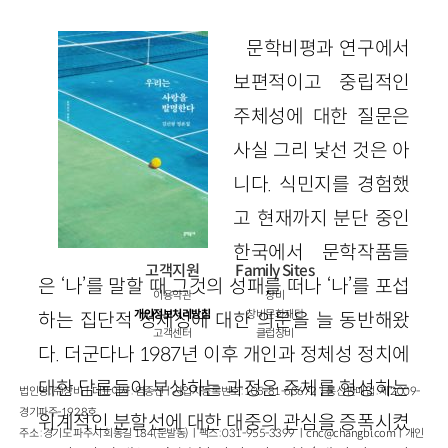
문학비평과 연구에서
보편적이고 중립적인
주체성에 대한 질문은
사실 그리 낯선 것은 아
니다. 식민지를 경험했
고 현재까지 분단 중인
한국에서 문학작품들
고객지원
Family Sites
은 ‘나’를 말할 때 그것의 성패를 떠나 ‘나’를 포섭
이용약관
창비
개인정보처리방침
창비문화재단
하는 집단적 정체성에 대한 의문을 늘 동반해왔
고객센터
클럽창비
다. 더군다나 1987년 이후 개인과 정체성 정치에
대한 담론들이 부상하는 과정은 주체를 형성하는
법인명 : ㈜창비ㅣ대표이사 : 염종선ㅣ사업자등록번호 : 105-81-63672ㅣ통신판매업 : 제 2009-
경기파주-1928호
위계적인 분할선에 대한 대중의 관심을 증폭시켰
주소 : 경기도 파주시 회동길 184(문발동)ㅣ팩스 : 031-955-3399 ㅣ
cnc@changbi.com
ㅣ개인