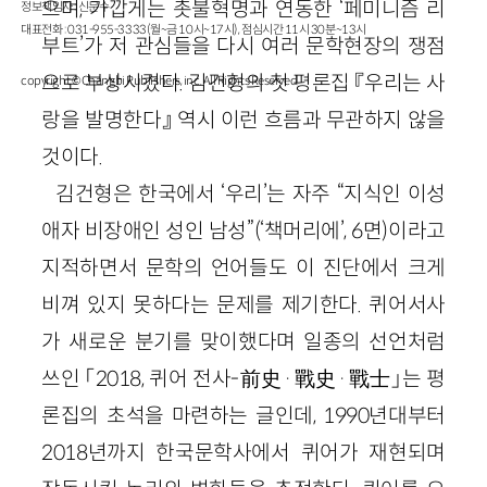
으며, 가깝게는 촛불혁명과 연동한 ‘페미니즘 리
정보책임자 : 신문수
대표전화 : 031-955-3333(월~금 10시~17시), 점심시간 11시 30분~13시
부트’가 저 관심들을 다시 여러 문학현장의 쟁점
으로 부상시켰다. 김건형의 첫 평론집 『우리는 사
copyright © Changbi Publishers, inc. All Rights Reserved.
랑을 발명한다』 역시 이런 흐름과 무관하지 않을
것이다.
김건형은 한국에서 ‘우리’는 자주 “지식인 이성
애자 비장애인 성인 남성”(‘책머리에’, 6면)이라고
지적하면서 문학의 언어들도 이 진단에서 크게
비껴 있지 못하다는 문제를 제기한다. 퀴어서사
가 새로운 분기를 맞이했다며 일종의 선언처럼
쓰인 「2018, 퀴어 전사-
前史·戰史·戰士
」는 평
론집의 초석을 마련하는 글인데, 1990년대부터
2018년까지 한국문학사에서 퀴어가 재현되며