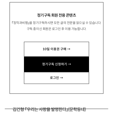
분할선 너머에서 작동하는 문학의 정치
정기구독 회원 전용 콘텐츠
『창작과비평』을 정기구독하시면 모든 글의 전문을 읽으실 수 있습니다.
구독 중이신 회원은 로그인 후 이용 가능합니다.
宋鐘元
송종원
문학평론가, 서울예대 문예창작과 교수. 주요 평
10일 이용권 구매 →
론으로 「공동세계를 향한 시의 모험」 「살아 있는
역사와 좋은 시의 언어: 신동엽론」 「시인과 시민,
정기구독 신청하기 →
어떻게 만날 것인가」 등이 있음.
renton13@daum.net
로그인 →
김건형 『우리는 사랑을 발명한다』(문학동네)