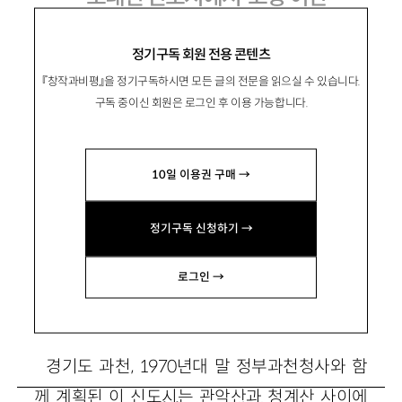
과천다움에 대하여
정기구독 회원 전용 콘텐츠
『창작과비평』을 정기구독하시면 모든 글의 전문을 읽으실 수 있습니다.
구독 중이신 회원은 로그인 후 이용 가능합니다.
宋浚圭
송준규
10일 이용권 구매 →
인류학 연구자. 주요 논문으로 「부모됨·이웃됨
·시민됨: 과천시 풀뿌리 시민운동의 형성과 도
정기구독 신청하기 →
전」 등이 있음.
zingari.JQ@gmail.com
로그인 →
경기도 과천, 1970년대 말 정부과천청사와 함
께 계획된 이 신도시는 관악산과 청계산 사이에