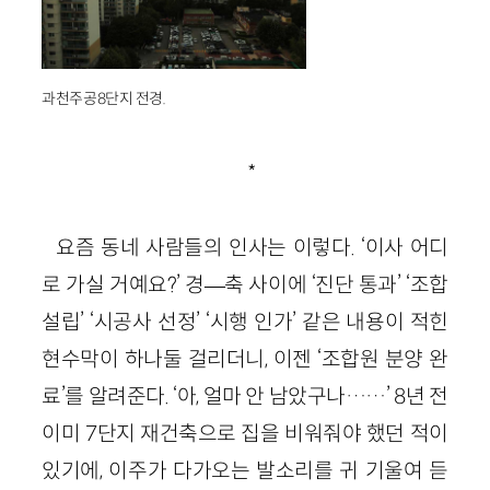
과천주공8단지 전경.
*
요즘 동네 사람들의 인사는 이렇다. ‘이사 어디
로 가실 거예요?’ 경—축 사이에 ‘진단 통과’ ‘조합
설립’ ‘시공사 선정’ ‘시행 인가’ 같은 내용이 적힌
현수막이 하나둘 걸리더니, 이젠 ‘조합원 분양 완
료’를 알려준다. ‘아, 얼마 안 남았구나……’ 8년 전
이미 7단지 재건축으로 집을 비워줘야 했던 적이
있기에, 이주가 다가오는 발소리를 귀 기울여 듣