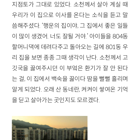
지점토가 그대로 있었다. 소천께서 살아 계실 때
우리가 이 집으로 이사를 온다는 소식을 듣고 말
씀해주셨다. ‘행운의 집이야, 그 집에서 좋은 일들
이 많이 생겼어. 너도 잘될 거야.’ 아이들을 804동
할머니댁에 데려다주고 돌아오는 길에 801동 우
리 집을 보면 종종 그때 생각이 난다. 소천께서 고
깃국을 끓여주시던 이 부엌은 환기가 잘 안 된다
는 걸, 이 집에서 백숙을 끓이다 땀을 뻘뻘 흘리며
알게 되었다. 오래 산 동네란, 켜켜이 쌓여온 기억
을 딛고 살아가는 곳인지도 모르겠다.