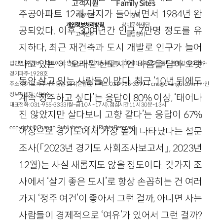
고객지원
Family Sites
주공아파트 12개 단지가 들어서면서 1984년 완
이용약관
창비
개인정보처리방침
창비문화재단
공되었다. 이후 30여년간 인구 7만명 정도를 유
고객센터
클럽창비
지하다, 최근 재건축과 도시 개발로 인구가 늘어
나고 있는 이 ‘오래된 신도시’엔 마음을 담아 오랫
법인명 : ㈜창비ㅣ대표이사 : 염종선ㅣ사업자등록번호 : 105-81-63672ㅣ통신판매업 : 제 2009-
경기파주-1928호
동안 살고 있는 사람들이 많다. 최근 ‘10년 뒤에도
주소 : 경기도 파주시 회동길 184(문발동)ㅣ팩스 : 031-955-3399 ㅣ
cnc@changbi.com
ㅣ개인
정보책임자 : 신문수
계속 정주하고 싶다’는 응답이 80% 이상, ‘태어나
대표전화 : 031-955-3333(월~금 10시~17시), 점심시간 11시 30분~13시
진 않았지만 살다보니 고향 같다’는 응답이 67%
copyright © Changbi Publishers, inc. All Rights Reserved.
이상으로 경기도에서 가장 높게 나타났다는 설문
조사(「2023년 경기도 사회조사보고서」, 2023년
12월)는 사실 새롭지도 않을 정도이다. 갖가지 조
사에서 ‘살기 좋은 도시’로 항상 손꼽히는 건 여러
가지 ‘정주 여건’이 좋아서 그런 걸까, 아니면 사는
사람들이 경제적으로 ‘여유’가 있어서 그런 걸까?