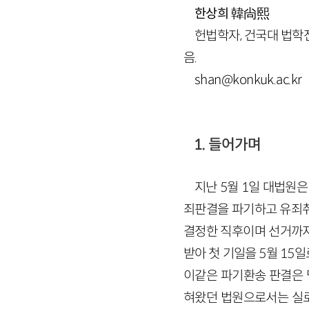
한상희
韓尙熙
헌법학자, 건국대 법학전
음.
shan@konkuk.ac.kr
1. 들어가며
지난 5월 1일 대법원
죄판결을 파기하고 유죄
결정한 직후이며 선거까지
받아 첫 기일을 5월 15
이같은 파기환송 판결은 
혀왔던 법원으로서는 실로