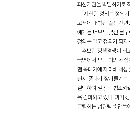
피선거권을 박탈하기로 작
“지연된 정의는 정의가
고서에 대법관 출신 전관
에게는 너무도 낯선 문구
정의는 결코 정의가 되지 
후보간 정책경쟁이 최고
국면에서 모든 이의 관심
맨 꼭대기에 자리해 세상
면서 풍파가 잦아들기는 
결탁하여 일종의 법조카르
욱 강화되고 있다. 과거
군림하는 법권력을 만들어