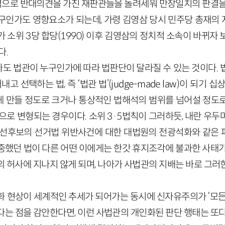
지도력으로 반대의견을 가진 재판관들을 돌려세워 만장일치의 판결을
구인가도 영향요소가 되는데, 가령 김영삼 당시 민주당 총재의
 소위 3당 합당(1990) 이후 김영삼의 정치적 소속이 바뀌자
다.
도 법관이 누구인가에 따라 법판단이 달라질 수 있는 것이다. 
내고 선택하는 법, 즉 ‘법관 법’(judge-made law)이 되기 
 만들 정도로 크거나 통상적인 법해석의 범위를 넘어설 정도
으로 변형되는 경우이다. 소위 3·5법칙이 그러하듯, 내란 우
대선후보의 선거법 위반사건에 대한 대법원의 전광석화와 같은
중했던 법이 다른 어떤 이에게는 한갓 휴지조각에 불과한 사태가
의 허사에 지나지 않게 되며, 나아가 사법관의 지배는 바로 그러
화 현상이 세계적인 추세가 되어가는 동시에 신자유주의가 ‘모든
다는 점을 감안한다면, 이런 사법관의 개인화된 판단 행태는 또다