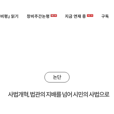
비평』 읽기
창비주간논평
지금 연재 중
구독
NEW
NEW
논단
사법개혁, 법관의 지배를 넘어 시민의 사법으로