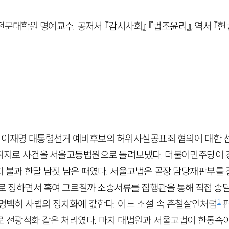
문대학원 명예교수. 공저서 『감시사회』 『법조윤리』, 역서 『헌
은 이재명 대통령선거 예비후보의 허위사실공표죄 혐의에 대한 
취지로 사건을 서울고등법원으로 돌려보냈다. 더불어민주당이 
 불과 한달 남짓 남은 때였다. 서울고법은 곧장 담당재판부를
일로 정하면서 혹여 그르칠까 소송서류를 집행관을 통해 직접 송
1
명백히 사법의 정치화에 값한다. 어느 소설 속 촌철살인처럼
판
 전광석화 같은 처리였다. 마치 대법원과 서울고법이 한통속