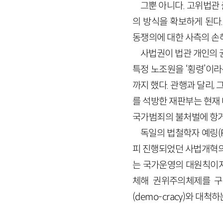
그뿐 아니다. 고위법관
의 방식을 확보하게 된다.
동쟁의에 대한 사측의 손
사법권이 법관 개인의 
특정 노조원을 ‘횡령’이
까지 했다. 관행과 달리
를 석방한 재판부는 현재
국가범죄의 불처벌에 항거
독일의 법철학자 예링(R
피 진행되었던 사법개혁의 작
는 국가운영의 대원칙이지만, 
체해 권위주의체제를 구성했
(demo-cracy)와 대