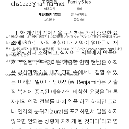
고객지원
Family Sites
chs1223@hanmail.net
이용약관
창비
개인정보처리방침
창비문화재단
고객센터
클럽창비
1. 한 개인의 정체성을 구성하는 가장 중요한 요
법인명 : ㈜창비ㅣ대표이사 : 염종선ㅣ사업자등록번호 : 105-81-63672ㅣ통신판매업 : 제 2009-
소에 속하는 사적 경험이나 기억이 얼마든지 재
경기파주-1928호
주소 : 경기도 파주시 회동길 184(문발동)ㅣ팩스 : 031-955-3399 ㅣ
cnc@changbi.com
ㅣ개인
구성되거나 조작되고, 심지어는 외부에서 만들어
정보책임자 : 신문수
대표전화 : 031-955-3333(월~금 10시~17시), 점심시간 11시 30분~13시
져 주입될 수도 있다는 가공할 만한 현실은 아직
은 공상과학소설 내지 영화 속에서나 접할 수 있
copyright © Changbi Publishers, inc. All Rights Reserved.
는 미래의 일이다. 벤야민(W. Benjamin)은 기술
적 복제에 종속된 예술가의 비참한 운명을 “비록
자신의 인격 전부를 바쳐 일을 하긴 하지만 그러
나 인격의 분위기(aura)를 포기하면서 일을 하지
않으면 안되는 상황에 처하게 된 것이다”라고 영