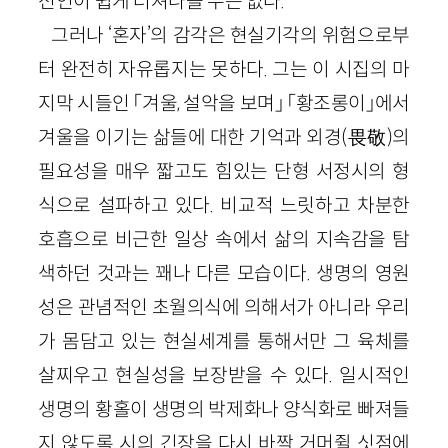
선언이 쉽게 터져나올 수는 없다.
그러나 ‘혼자’의 감각은 현실기각의 위험으로부
터 완전히 자유롭지는 못하다. 그는 이 시집의 마
지막 시들인 「겨울, 설악을 보며」 「황조롱이」에서
겨울을 이기는 삶들에 대한 기억과 외경(畏敬)의
필요성을 매우 짧고도 힘있는 단형 서정시의 형
식으로 설파하고 있다. 비교적 느릿하고 차분한
호흡으로 비근한 일상 속에서 삶의 지속감을 탐
색하던 것과는 꽤나 다른 모습이다. 생명의 영원
성은 관념적인 초월의식에 의해서가 아니라 우리
가 몸담고 있는 현실세계를 통해서만 그 육체를
살찌우고 현실성을 보장받을 수 있다. 일시적인
생명의 황홀이 생명의 박제화나 양식화로 빠져들
지 않도록 시의 긴장을 다시 바짝 거머쥘 싯점에