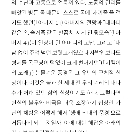
의 수난과 고통으로 얼룩져 있다. 노동의 권리를
빼앗긴 병든 몸 때문에 스스로 목에 ‘새끼줄’을 걸
기도 했던(「아버지 1」) 아버지의 절망과 “대마디
같은 손, 솔거죽 같은 발꿈치, 지게 진 뒷모습”(「아
버지 4」)이 일상이 된 어머니의 고난, 그리고 “내
남 없이 주려 넘던 보릿고개였으나 사발입보다도
형제들 목구녕이 턱없이 크게 벌어지던”(「지킴이
의 노래」) 눈물겨운 풍경은 그 유년의 구체적 실
상이다. 이것은 불과 한 세대 전 우리 겨레의 대다
수가 처해 있던 삶의 실상이기도 하다. 그렇다면
현실의 불우와 비극을 더욱 조장하기 십상인 가
난의 체험은 어떻게 해서 ‘생애 최대의 풍경’으로
거듭나게 되는 것일까. 이에 대한 해답은 아래의