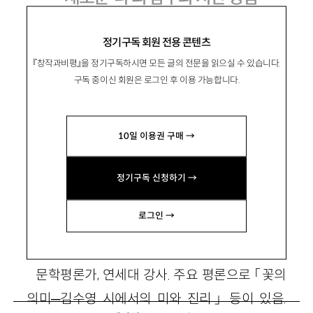
고형렬 시집 『김포 운호가든집에서』, 창작
정기구독 회원 전용 콘텐츠
과비평사 2001
『창작과비평』을 정기구독하시면 모든 글의 전문을 읽으실 수 있습니다.
구독 중이신 회원은 로그인 후 이용 가능합니다.
최정례 시집 『붉은 밭』, 창작과비평사
2001
10일 이용권 구매 →
반칠환 시집 『뜰채로 죽은 별을 건지는 사
랑』, 시와시학사 2001
정기구독 신청하기 →
로그인 →
최현식
崔賢植
문학평론가, 연세대 강사. 주요 평론으로 「꽃의
의미─김수영 시에서의 미와 진리」 등이 있음.