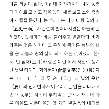
다를 까닭이 없다. 이십대 이전까지의 나도 농촌
의 아이로 모 심고 김을 맸다. 새를 보고 소와 종송
아지 풀을 뜯겼다. 농부에게는 다섯 바람 열의 비
〔五風十雨〕가 간절히 빌어마지않는 하늘의 은
혜였다. 닷새마다 바람 불어주고 열흘마다 비가
와주는 것은 해마다 그 은혜에 목마른 농부의 삶
을 곧 하늘과 땅의 삶이 되게 하는 것이었다. 천·
지·인 삼재(三才)라 함은 이런 데서 저절로 생겨
난 뜻일 터이다. 회의문자(會意文字)인 농(農) 자
는 머리〔
〕와 두 손〔臼〕과 별의 운행
〔辰〕의 천지변화가 어우러지는 일을 나타내고
있다. 농부는 자신이 부쳐먹는 곳에서 재너머 다
른 마을도 사돈마을인 양 거의 발걸음의 내외를