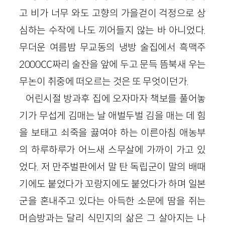
고 비가 너무 와도 고향의 가을걷이 걱정으로 상
심하는 수작에 나도 끼어들지 않는 바 아니었다.
무더운 여름밤 무교동의 냉방 술집에서 흑맥주
2000CC짜리 술잔을 앞에 두고 문득 뜸북새 우는
무논이 취중에 떠오르는 것은 또 무엇이던가.
어린시절 방과후 집에 오자마자 책보를 풀어놓
기가 무섭게 김매는 날 애벌두벌 김을 매는 데 힘
을 보태고 쇠죽을 끓여야 하는 이른아침 애농부
의 하루하루가 어느새 스무살에 가까이 가고 있
었다. 저 만주벌판에서 말 탄 독립군이 말의 배때
기에도 붙었다가 꼬랑지에도 붙었다가 하며 일본
군을 혼내주고 있다는 아득한 소문에 땀을 쥐는
머슴방과는 달리 식민지의 삶은 그 살아지는 나