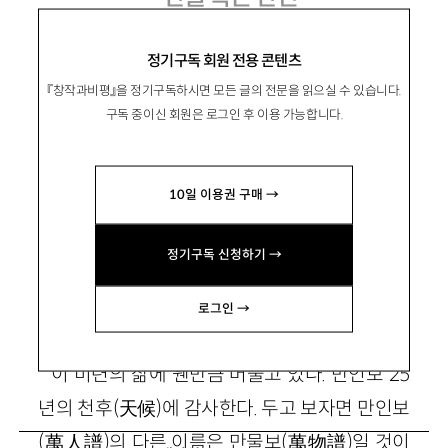
『만인보』를 마치면서
정기구독 회원 전용 콘텐츠
『창작과비평』을 정기구독하시면 모든 글의 전문을 읽으실 수 있습니다.
구독 중이신 회원은 로그인 후 이용 가능합니다.
高銀
고은
10일 이용권 구매 →
시인. 대표작으로 연작시 『만인보』(전30권), 서
사시 『백두산』(전7권), 시선집 『어느 바람』, 시집
정기구독 신청하기 →
『허공』 『남과 북』 『내일의 노래』 등이 있다.
로그인 →
이 미련의 삶에 웬만큼 머물고 있다. 만인보 25
년의 천후(天候)에 감사한다. 두고 보자면 만인보
(萬人譜)의 다른 이름은 만물보(萬物譜)일 것이