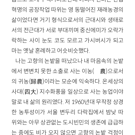
혁명의 공장작업 따위는 영 동떨어진 재래농경의
삶이었다면 거기 형식으로서의 근대시와 생태로
서의 전근대가 서로 부대끼며 중신에미가 오락가
락하는 사이 눈도 코도 모르고 가시버시가 되고
마는 옛날 혼례하고 어슷비슷했다.
나는 고향의 논밭을 떠났으나 내 마음속의 논밭
에서 변변치 못한 소출로 사는 이농(離農)으로서
의 귀농(歸農)이라는 모순에 익숙하다. 온세상의
사대(四大) 지수화풍을 일상으로 사는 농업이야
말로 내 삶의 원리였다. 저 1960년대 무작정 상경
한 농투성이가 서울 변두리 다락집에서 밤낮 따
위와는 아무 상관없는 도시빈민의 생존에 급급하
는 중에도 비가 오지 않으면 고향의 논밭 걱정이