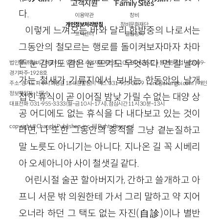
고객지원
Family Sites
다.
이용약관
창비
개인정보처리방침
창비문화재단
이렇게 느껴오는 바와 달리 한밤중의 나로서는
고객센터
클럽창비
그동안의 철모르는 행로를 돌이켜보자마자 차마
뜬 눈 감기도 감은 눈 뜨기도 무엇하다. 먼 길 날아
법인명 : ㈜창비ㅣ대표이사 : 염종선ㅣ사업자등록번호 : 105-81-63672ㅣ통신판매업 : 제 2009-
경기파주-1928호
가는 철새가 기류지에서 보내는 한동안의 날개
주소 : 경기도 파주시 회동길 184(문발동)ㅣ팩스 : 031-955-3399 ㅣ
cnc@changbi.com
ㅣ개인
정보책임자 : 신문수
접힌 휴식이 곧 이어질 밤낮 가릴 수 없는 대양 상
대표전화 : 031-955-3333(월~금 10시~17시), 점심시간 11시 30분~13시
공 어디에도 없는 휴식을 다 내다보고 있는 것이
copyright © Changbi Publishers, inc. All Rights Reserved.
라면, 나 또한 그동안의 종적을 그냥 곁눈질하고
말 노릇도 아니기는 아니다. 지나온 길 꼭 시베리
아 오세아니아 사이 철샛길 같다.
어린시절 술꾼 할아버지가, 간하고 쓸개하고 아
프니 서문 밖 의원한테 가서 그리 말하고 약 지어
오너라 하던 그 택도 없는 자진(自診)이나 별반