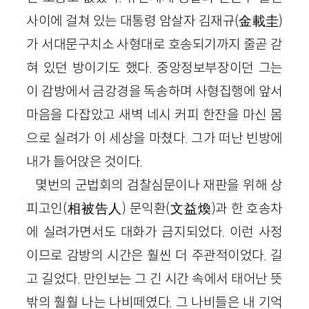
사이에 걸쳐 있는 대통령 암살자 김재규(金載圭)
가 서대문구치소 사형대로 호송되기까지 줄곧 갇
혀 있던 방이기도 했다. 중앙정보부장이던 그는
이 감방에서 금강경을 독송하며 사형집행에 앞서
마음을 다잡았고 새벽 네시 커피 한잔을 마신 몸
으로 실려가 이 세상을 마쳤다. 그가 떠난 빈방에
내가 들어앉은 것이다.
몇번의 군법회의 검찰심문이나 재판을 위해 상
피고인(相被告人) 문익환(文益煥)과 한 호송차
에 실려가면서도 대화가 금지되었다. 이런 사정
이므로 감방의 시간은 훨씬 더 주관적이었다. 길
고 길었다. 만인보는 그 긴 시간 속에서 태어난 뜻
밖의 훨훨 나는 나비떼였다. 그 나비들은 내 기억