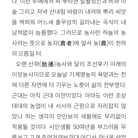
다. 이런 두메에서 씨 뿌리면 일월성신과 비와 이
슬 그리고 저녁 산내림 바람이 내려와 뿌리 씨앗
을 싹틔워 어느새 출무성히 길러내는 곡식이 내
남적없이 늠름했다. 그러므로 농사란 하늘의 농
사라는 뜻으로 농자(農者)에 앞서 농(農)이 천하
의 으뜸일 터.
오랜 산파(散播)농사와 달리 조선후기 이래의
이앙농사이므로 오늘날 기계영농의 욕망과는 전
혀 다른 자연에 더 기우는 노릇이 삶의 전부였다.
근대는 아직 근대 이전이었다. 아마도 이런 조상
대대의 농업이 내 서사의 근원으로 자리잡지 않
았나 하는 생각이 만인보의 세월에도 무리없이
적용될 것이다. 시인생활 50여년을 부끄러움 무
릅쓰고 고개 주억거려보건대 어디서 건너온 산업