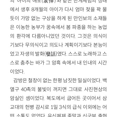
의 ‘아이의 애도(哀悼)’와 같은 한계체험의 상태
에서 생후 8개월의 아이가 다시 엄마 젖을 꽉 물
듯이 가망 없는 구상을 하게 된 만인보의 소재들
은 이농한 농부가 꿈속에서 봄 파종을 하는 농업
의 환각에 다름아니었던 것이다. 그것은 의식이
기보다 무의식이고 의도나 계획이기보다 본능이
었고 자생의 발화(發話)였다. 스스로 노래하고 스
스로 춤추는 바가 그 암흑 속에서 내 인내의 시간
이었다.
감방은 철창이 없는 한평 남짓한 밀실이었다. 백
열구 40촉의 불빛이 꺼지면 그대로 사진현상의
암실인 셈이었다. 복도에서 굽어든 곳이어서 삼
교대의 헌병 감시로 1일 3식의 급식 이외에는 어
떤 소통도 없었다. 유신체제 종말과 신군부 출현