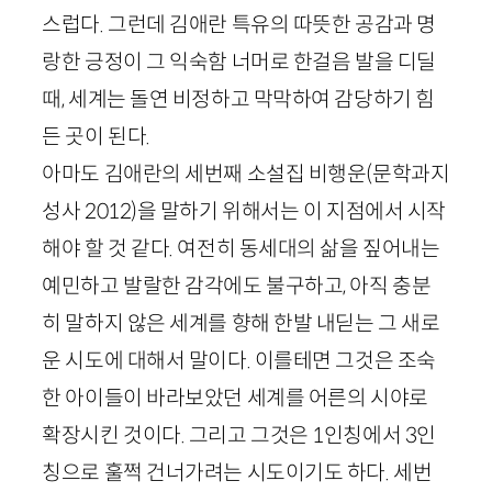
스럽다. 그런데 김애란 특유의 따뜻한 공감과 명
랑한 긍정이 그 익숙함 너머로 한걸음 발을 디딜
때, 세계는 돌연 비정하고 막막하여 감당하기 힘
든 곳이 된다.
아마도 김애란의 세번째 소설집
비행운
(문학과지
성사
2012
)
을 말하기 위해서는 이 지점에서 시작
해야 할 것 같다. 여전히 동세대의 삶을 짚어내는
예민하고 발랄한 감각에도 불구하고, 아직 충분
히 말하지 않은 세계를 향해 한발 내딛는 그 새로
운 시도에 대해서 말이다. 이를테면 그것은 조숙
한 아이들이 바라보았던 세계를 어른의 시야로
확장시킨 것이다. 그리고 그것은
1
인칭에서
3
인
칭으로 훌쩍 건너가려는 시도이기도 하다. 세번