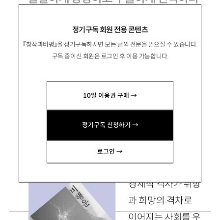
김애란 소설집 『비행운』
정기구독 회원 전용 콘텐츠
『창작과비평』을 정기구독하시면 모든 글의 전문을 읽으실 수 있습니다.
구독 중이신 회원은 로그인 후 이용 가능합니다.
徐榮
裀
서영인
10일 이용권 구매 →
문학평론가. 평론집 『충돌하는 차이들의 심층』
『타인을 읽는 슬픔』이 있음.
정기구독 신청하기 →
sinpodo12@hanmail.net
로그인 →
경제적 격차가 취향
과 희망의 격차로
이어지는 사회를 우