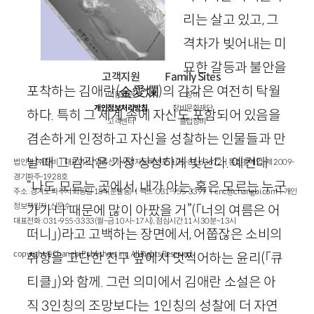
리는 살고 있고, 그
격차가 빚어내는 미
묘한 갈등과 불안을
고객지원
Family Sites
포착하는 김애란
(金
愛爛
)
의 감각은 여전히 탁월
이용약관
창비
개인정보처리방침
창비문화재단
하다. 특히 그 세계 속에 자신도 포함되어 있음을
고객센터
클럽창비
겸손하게 인정하고 자신을 성찰하는 인물들과 만
날 때 그 감각은 가장 싱싱하게 빛난다. 예컨대
법인명 : ㈜창비ㅣ대표이사 : 염종선ㅣ사업자등록번호 : 105-81-63672ㅣ통신판매업 : 제 2009-
경기파주-1928호
“나도 모르는 곳에서, 내가 아는, 혹은 모르는 누군
주소 : 경기도 파주시 회동길 184(문발동)ㅣ팩스 : 031-955-3399 ㅣ
cnc@changbi.com
ㅣ개인
정보책임자 : 신문수
가가 나 때문에 많이 아팠을 거”
(
「
너의 여름은 어
대표전화 : 031-955-3333(월~금 10시~17시), 점심시간 11시 30분~13시
떠니
」
)
라고 고백하는 장면에서, 어쭙잖은 소비의
copyright © Changbi Publishers, inc. All Rights Reserved.
취향을 고단한 친구 옆에서 멋쩍어하는 윤리
(
「
큐
티클
」
)
와 함께. 그런 의미에서 김애란 소설은 아
직
3
인칭의 조망보다는
1
인칭의 성찰에 더 자연