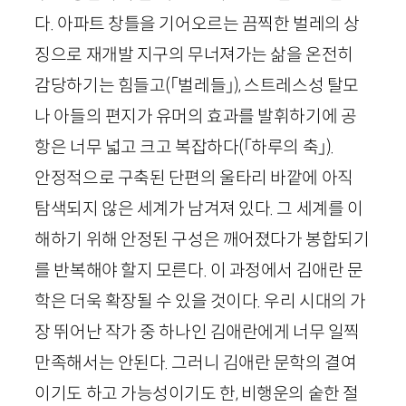
다. 아파트 창틀을 기어오르는 끔찍한 벌레의 상
징으로 재개발 지구의 무너져가는 삶을 온전히
감당하기는 힘들고
(
「벌레들」
)
, 스트레스성 탈모
나 아들의 편지가 유머의 효과를 발휘하기에 공
항은 너무 넓고 크고 복잡하다
(
「
하루의 축
」
)
.
안정적으로 구축된 단편의 울타리 바깥에 아직
탐색되지 않은 세계가 남겨져 있다. 그 세계를 이
해하기 위해 안정된 구성은 깨어졌다가 봉합되기
를 반복해야 할지 모른다. 이 과정에서 김애란 문
학은 더욱 확장될 수 있을 것이다. 우리 시대의 가
장 뛰어난 작가 중 하나인 김애란에게 너무 일찍
만족해서는 안된다. 그러니 김애란 문학의 결여
이기도 하고 가능성이기도 한,
비행운
의 숱한 절