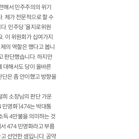
관련해서 민주주의의 위기
. 제가 전문적으로 할 수
다. 민주당 ‘을지로위원
요. 이 위원회가 십여가지
견제의 역할은 했다고 봅니
라고 판단했습니다. 하지만
에 대해서도 당이 올바른
판단은 좀 안이했고 방향을
철희 소장님의 판단 가운
4
민영화’
(
474
는 박대통
소득
4
만불을 의미하는 것
에서
474
민영화라고 부름
고 선언한 셈입니다. 공약