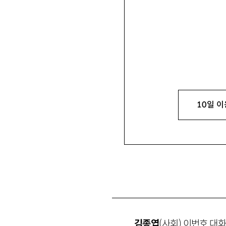
김종엽・은수미・이
10일 이
김종엽
(사회)
이번호 대화