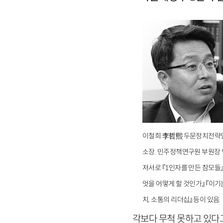
이철희 李哲熙 두문정치전략
소장. 민주정책연구원 부원장 
저서로 『1인자를 만든 참모들』
엇을 어떻게 할 것인가』 『이기
치, 소통의 리더십』 등이 있음.
각보다 무척 못하고 있다