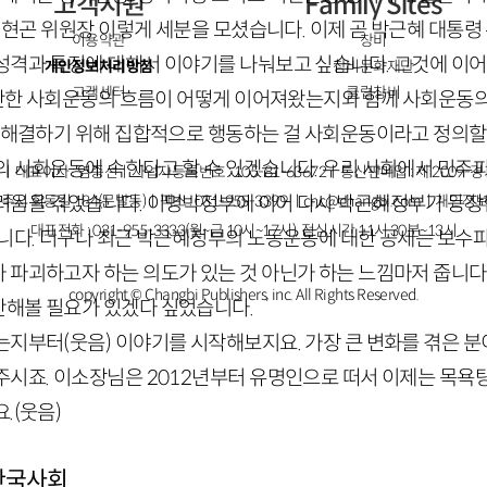
고객지원
Family Sites
 정현곤 위원장 이렇게 세분을 모셨습니다. 이제 곧 박근혜 대통령
이용약관
창비
성격과 특징에 대해서 이야기를 나눠보고 싶습니다. 그것에 이
개인정보처리방침
창비문화재단
고객센터
클럽창비
 만한 사회운동의 흐름이 어떻게 이어져왔는지와 함께 사회운동
를 해결하기 위해 집합적으로 행동하는 걸 사회운동이라고 정의
의 사회운동에 속한다고 할 수 있겠습니다. 우리 사회에서 민
ㅣ대표이사 : 염종선ㅣ사업자등록번호 : 105-81-63672ㅣ통신판매업 : 제 2009-
려움을 겪었습니다. 이명박정부에 이어 다시 박근혜정부가 등
주시 회동길 184(문발동)ㅣ팩스 : 031-955-3399 ㅣ
cnc@changbi.com
ㅣ개인정보
대표전화 : 031-955-3333(월~금 10시~17시), 점심시간 11시 30분~13시
습니다. 더구나 최근 박근혜정부의 노동운동에 대한 공세는 보
 파괴하고자 하는 의도가 있는 것 아닌가 하는 느낌마저 줍니다
copyright © Changbi Publishers, inc. All Rights Reserved.
해볼 필요가 있겠다 싶었습니다.
셨는지부터
(웃음)
이야기를 시작해보지요. 가장 큰 변화를 겪은 분
주시죠. 이소장님은
2012
년부터 유명인으로 떠서 이제는 목욕
.
(웃음)
한국사회