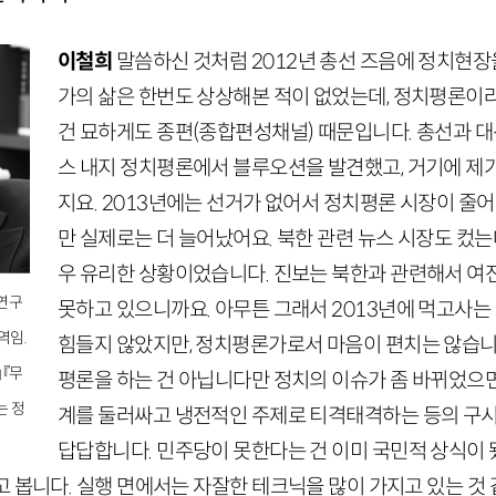
이철희
말씀하신 것처럼
2012
년 총선 즈음에 정치현장
가의 삶은 한번도 상상해본 적이 없었는데, 정치평론이
건 묘하게도 종편
(종합편성채널)
때문입니다. 총선과 대
스 내지 정치평론에서 블루오션을 발견했고, 거기에 제
지요.
2013
년에는 선거가 없어서 정치평론 시장이 줄어
만 실제로는 더 늘어났어요. 북한 관련 뉴스 시장도 컸는
우 유리한 상황이었습니다. 진보는 북한과 관련해서 여
연구
못하고 있으니까요. 아무튼 그래서
2013
년에 먹고사는
역임.
힘들지 않았지만, 정치평론가로서 마음이 편치는 않습니
 『무
평론을 하는 건 아닙니다만 정치의 이슈가 좀 바뀌었으
는 정
계를 둘러싸고 냉전적인 주제로 티격태격하는 등의 구
답답합니다. 민주당이 못한다는 건 이미 국민적 상식이 
고 봅니다. 실행 면에서는 자잘한 테크닉을 많이 가지고 있는 것