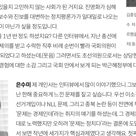
있을지 고민하지 않는 사회가 된 거지요. 진영화가 심해
김종엽
보수와 진보를 대변하는 정치평론가가 일대일로 나오는
수. 
이 아닌가 싶을 정도입니다.
르켐을
을
1
년 반 정도 하셨지요? 다른 인터뷰에서, 지난 총선에
저) 
 제의를 받고 수락한 직후 비례 순번이 빨라 국회의원이
 되었다고 하셨는데,
(웃음)
그러면서도 초선의원으로서는 상당한
정경험에 대한 소감 그리고 국회 안에서 보게 되는 박근혜정부에
은수미
제 개인사는 인터뷰에서 많이 이야기했으니 그보
난 한해 중요하게 느낀 문제를 짚고 싶습니다. 우선 이
선거개입이나
NLL
문제, 그리고 종북 논란 등이 전면에
‘문제는 경제인데’라는 취지의 얘기를 하셨는데, 그 경제
대로 노력했지만 오히려 ‘문제는 정치다’라는 결론에 도
서 보면 작년에 세가지가 핵심과제였다고 생각해요. 첫째