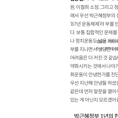
원, 이철희 소장, 그리고
래서 우선 박근혜정부의 
‘
87
년 운동체제’라 부를
다. 보통 집합적인 문제
나 정치운동도 넓은 의미
법인명 : ㈜창비
부를 지나면서 상당한 어
주소 : 경기도 파
어려움은 더 커진 것 같
약화시키는 것에서 나아가
회운동이 안녕한가를 진단
우선 지난해 안녕들 하
같은데 먼저 말문을 열어
있는 게 아닌지 모르겠어요
박근혜정부 1년의 