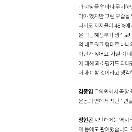
과 야당을 얼마나 무시하
어야 했지만 그런 모습을 
나서도 지지율이
48
%에
은 박근혜정부가 생각보다 
의 네트워크 형태로 하나
아닌가 싶어요. 사실 이 
에 대해 과소평가도 과대
어내야 할 것이라고 생각
김종엽
은의원께서 곧장 
운동의 면에서 지난
1
년을
정현곤
지난해에는 역시 
제 등에도 관여했습니다.