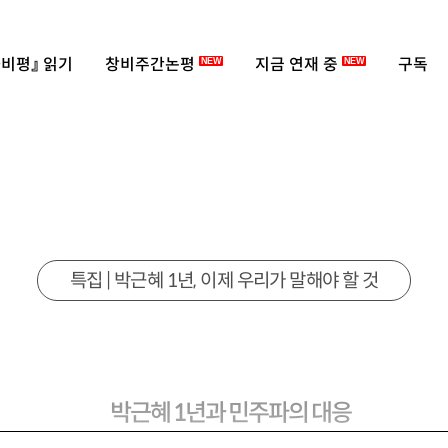
비평』 읽기
창비주간논평
지금 연재 중
구독
NEW
NEW
특집 | 박근혜 1년, 이제 우리가 말해야 할 것
박근혜 1년과 민주파의 대응