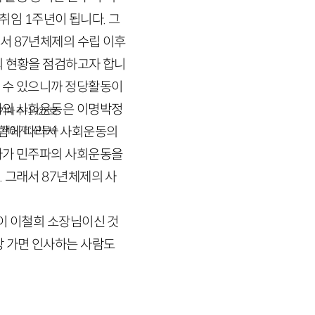
 취임
1
주년이 됩니다. 그
어서
87
년체제의 수립 이후
의 현황을 점검하고자 합니
할 수 있으니까 정당활동이
주파의 사회운동은 이명박정
경기파주-1928호
장함에 따라서 사회운동의
책임자 : 신문수
수파가 민주파의 사회운동을
. 그래서
87
년체제의 사
이 이철희 소장님이신 것
탕 가면 인사하는 사람도