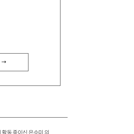
 →
 활동 중이신 은수미 의