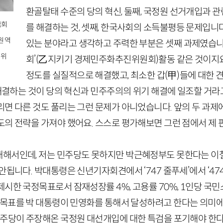
환골탈태 수준의 당의 혁신, 둘째, 국정원 선거개입과 
국회
를 해결하는 것, 셋째, 한국사회의 소득불평등 문제입니다
원 역
있는 분야라고 생각하고 주력한 부분은 셋째 과제였습니
 위
회’
(
乙
지키기 경제민주화추진위원회)
활동 같은 것이지
정도를 실질적으로 해결했고, 최소한 갑
(
甲
)
들에 대한 
 해결하는 것이 당의 혁신과 민주주의의 위기 해결에 일조할 거
리면 다른 것도 풀리는 그런 문제가 아니었습니다. 앞의 두 과제
도의 전략을 가져야 했어요. 스스로 평가해보면 그런 점에서 제 
해서인데, 저는 민주당도 못하지만 박근혜정부도 못한다는 이
 안됩니다. 박대통령은 신년기자회견에서 ‘
747
줄푸세’에서 ‘
47
 제시한 국정목표로서 잠재성장률
4
%, 고용률
70
%,
1
인당 국민
 목표를 박 대통령이 민영화를 통해서 달성하려고
한다는 의미
민주당이 주장해온 국정원 대선개입에 대한 특검을 포기해야 한다