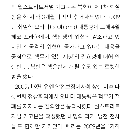
의 월스트리트저널 기고문은 북한이 제
1
차 핵실
험을 한 지 약
3
개월이 지난 후 게재되었다.
2009
년 취임한 오바마(
B
.
Obama
) 대통령이 그해
4
월
체코 프라하에서, 핵전쟁의 위협은 감소하고 있
지만 핵공격의 위협이 증가하고 있다는 내용을
중심으로 ‘핵무기 없는 세상’의 필요성에 대해 연
설한 날, 북한은 핵운반체가 될 수도 있는 로켓실
험을 했다.
2009
년
9
월, 유엔 안전보장이사회 창설 이후 다
섯번째 정상회의에서 오바마 대통령은 핵무기 철
폐를 지지하는 결의안을 통과시켰다. 월스트리트
저널 기고문을 작성했던 네명의 과거 ‘냉전 전사
들’도 함께한 자리였다. 페리는
2009
년을 “기적