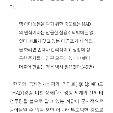
다.
핵 아마겟돈을 막기 위한 것으로는
MAD
의 원칙이라는 암울한 실용주의밖에는 없
었다. 서로가 갖고 있는 이 공포가 제 역할
을 하려면 언제나 합리적이고 상황에 정
통한 주자들이 양편 모두에 있어야 했다.
더불어 한없는 행운 역시 필요했다.
(
45
면)
한국의 국제정치비평가 리영희
(
李泳禧
)
도
“‘
MAD
’
(광증, 미친 상태)
”가 “쌍방 세계의 전체 비
전투원을 볼모로 잡고 있는 까닭에 군사적으로
받아들일 수 없을 뿐만 아니라 부도덕한 것으로