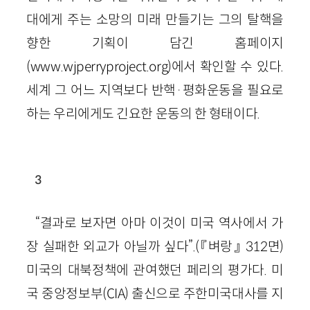
대에게 주는 소망의 미래 만들기는 그의 탈핵을
향한 기획이 담긴 홈페이지
(
www
.
wjperryproject
.
org
)
에서 확인할 수 있다.
세계 그 어느 지역보다 반핵
·
평화운동을 필요로
하는 우리에게도 긴요한 운동의 한 형태이다.
3
“결과로 보자면 아마 이것이 미국 역사에서 가
장 실패한 외교가 아닐까 싶다”.
(『벼랑』
312
면)
미국의 대북정책에 관여했던 페리의 평가다. 미
국 중앙정보부
(
CIA
)
출신으로 주한미국대사를 지