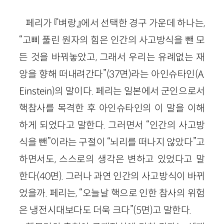
페리가 『벼랑』에서 선택한 경구 가운데 하나는,
“고삐 풀린 원자의 힘은 인간의 사고방식을 뺀 모
든 것을 바꿔놓았고, 그래서 우리는 유례없는 재
앙을 향해 떠내려간다”
(
37
면)
라는 아인슈타인(
A
.
Einstein
)의 말이다. 페리는 일본에서 군인으로서
핵참사를 목격한 후 아인슈타인의 이 말을 이해
하게 되었다고 말한다. 그러면서 “인간의 사고방
식을 뺀”이라는 구절이 “뇌리를 떠나지 않았다”고
하면서도, 스스로의 생각은 변하고 있었다고 말
한다
(
40
면)
. 그러나 과연 인간의 사고방식이 바뀌
었을까. 페리는, “오늘날 핵으로 인한 참사의 위험
은 냉전시대보다도 더욱 크다”
(
5
면)
고 말한다.