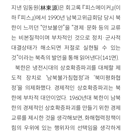
지낸 임동원
(
林東源
)
은 회고록 『피스메이커』
(이
하 『피스』)
에서
1990
년 남북고위급회담 당시 북
한이 느끼던 “안보불안”을 “
경제
·
문화 등의 교류
는 비본질적이며 부차적인 것으로 정치
·
군사적
대결상태가 해소되면 저절로 실현될 수 있는
것
”이라는 북측의 발언을 통해 읽어낸다
(
141
면)
.
북한은 냉전시대의 상호확증파괴를 대체할 제
도적 장치로 ‘남북불가침협정’과 ‘북미평화협
정’을 의제화했다. 경제적인 상호확증파괴는 북
한에 부차적 대안이었다.
1960
년대 북한이 남북
한의 경제적인 상호확증파괴를 만들기 위한 경제
교류를 제시한 것을 생각해보면, 화해협력정책이
힘의 우위에 있는 행위자의 선택임을 생각하게