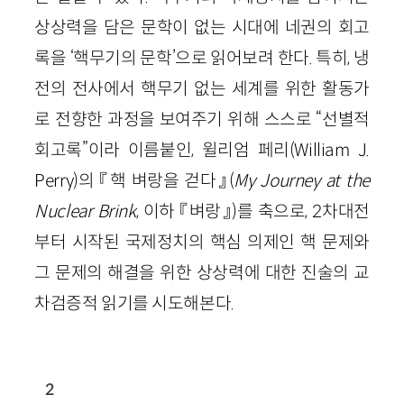
상상력을 담은 문학이 없는 시대에 네권의 회고
록을 ‘핵무기의 문학’으로 읽어보려 한다. 특히, 냉
전의 전사에서 핵무기 없는 세계를 위한 활동가
로 전향한 과정을 보여주기 위해 스스로 “선별적
회고록”이라 이름붙인, 윌리엄 페리(
William
J
.
Perry
)의 『핵 벼랑을 걷다』(
My
Journey
at
the
Nuclear
Brink
,
이하 『벼랑』
)를 축으로,
2
차대전
부터 시작된 국제정치의 핵심 의제인 핵 문제와
그 문제의 해결을 위한 상상력에 대한 진술의 교
차검증적 읽기를 시도해본다.
2