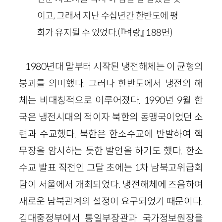
이고, 그래서 지난 수십년간 한반도에 평
화가 유지될 수 있었다.
(『벼랑』
188
면)
1980
년대 말부터 시작된 냉전해체는 이 균형의
붕괴를 의미했다. 그러나 한반도에서 냉전의 해
체는 비대칭적으로 이루어졌다.
1990
년
9
월 한
국은 냉전시대의 적이자 북한의 동맹국이었던 소
련과 수교했다. 북한은 한소수교에 반발하여 핵
무장을 암시하는 듯한 발언을 하기도 했다. 한소
수교 발표 직전인 그달 초에는
1
차 남북고위급회
담이 서울에서 개최되었다. 냉전해체에 즈음하여
새로운 남북관계의 설정이 요구되었기 때문이다.
김대중정부에서 통일부장관과 국가정보원장을