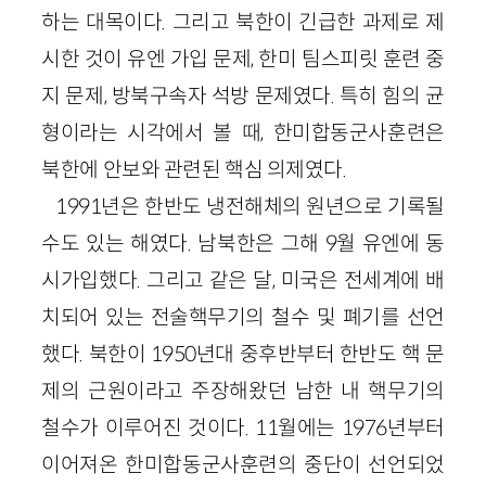
하는 대목이다. 그리고 북한이 긴급한 과제로 제
시한 것이 유엔 가입 문제, 한미 팀스피릿 훈련 중
지 문제, 방북구속자 석방 문제였다. 특히 힘의 균
형이라는 시각에서 볼 때, 한미합동군사훈련은
북한에 안보와 관련된 핵심 의제였다.
1991
년은 한반도 냉전해체의 원년으로 기록될
수도 있는 해였다. 남북한은 그해
9
월 유엔에 동
시가입했다. 그리고 같은 달, 미국은 전세계에 배
치되어 있는 전술핵무기의 철수 및 폐기를 선언
했다. 북한이
1950
년대 중후반부터 한반도 핵 문
제의 근원이라고 주장해왔던 남한 내 핵무기의
철수가 이루어진 것이다.
11
월에는
1976
년부터
이어져온 한미합동군사훈련의 중단이 선언되었