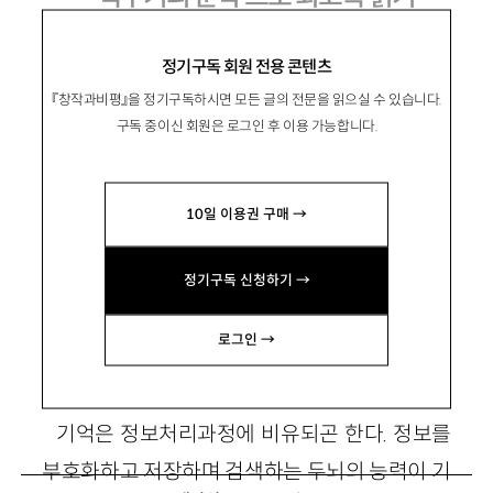
정기구독 회원 전용 콘텐츠
『창작과비평』을 정기구독하시면 모든 글의 전문을 읽으실 수 있습니다.
具甲祐
구갑우
구독 중이신 회원은 로그인 후 이용 가능합니다.
북한대학원대 교수. 저서 『비판적 평화연구와
한반도』 『국제관계학 비판』 『안보개발국가를 넘
10일 이용권 구매 →
어 평화복지국가로』(공저) 등이 있음.
kwkoo@kyungnam.ac.kr
정기구독 신청하기 →
로그인 →
1
기억은 정보처리과정에 비유되곤 한다. 정보를
부호화하고 저장하며 검색하는 두뇌의 능력이 기