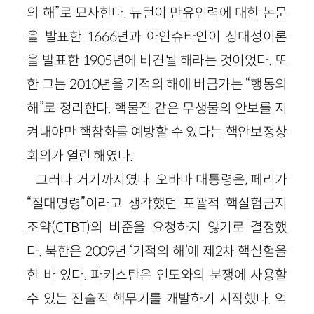
의 해”로 묘사한다. 뉴턴이 만유인력에 대한 논문
을 발표한
1666
년과 아인슈타인이 상대성이론
을 발표한
1905
년에 비견될 해라는 것이었다. 또
한 그는
2010
년을 기적의 해에 버금가는 “행동의
해”로 정리한다. 핵물질 같은 무생물의 안보를 지
켜내야만 핵참화를 예방할 수 있다는 핵안보정상
회의가 열린 해였다.
그러나 거기까지였다. 오바마 대통령은, 페리가
“절대명령”이라고 생각했던 포괄적 핵실험금지
조약
(
CTBT
)
의 비준을 요청하지 않기로 결정했
다. 북한은
2009
년 ‘기적의 해’에 제
2
차 핵실험을
한 바 있다. 파키스탄은 인도와의 분쟁에 사용할
수 있는 전술적 핵무기를 개발하기 시작했다. 억