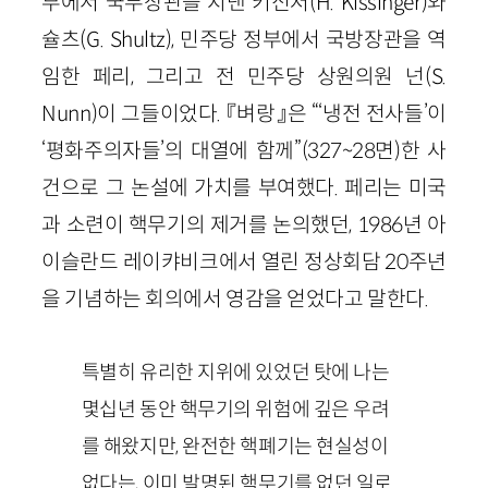
부에서 국무장관을 지낸 키신저(
H
.
Kissinger
)와
슐츠(
G
.
Shultz
), 민주당 정부에서 국방장관을 역
임한 페리, 그리고 전 민주당 상원의원 넌(
S
.
Nunn
)이 그들이었다. 『벼랑』은 “‘냉전 전사들’이
‘평화주의자들’의 대열에 함께”
(
327
~
28
면)
한 사
건으로 그 논설에 가치를 부여했다. 페리는 미국
과 소련이 핵무기의 제거를 논의했던,
1986
년 아
이슬란드 레이캬비크에서 열린 정상회담
20
주년
을 기념하는 회의에서 영감을 얻었다고 말한다.
특별히 유리한 지위에 있었던 탓에 나는
몇십년 동안 핵무기의 위험에 깊은 우려
를 해왔지만, 완전한 핵폐기는 현실성이
없다는, 이미 발명된 핵무기를 없던 일로