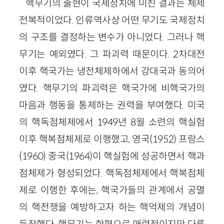
핵무기의 출현이 국제정치에 미친 결과는 체제
전복적이었다. 인류역사상 어떤 무기도 국제정치
의 구조를 결정하는 변수가 아니었다. 그러나 핵
무기는 예외였다. 그 파괴력 때문이다.
2
차대전
이후 핵국가는 냉전체제하에서 강대국과 동의어
였다. 핵무기의 파괴력은 핵국가에 비핵국가의
마음과 행동을 통제하는 권력을 부여했다. 미국
의 핵독점체제에서
1949
년
8
월 소련의 핵실험
이후 핵복점체제로 이행했고, 영국
(
1952
)
프랑스
(
1960
)
중국
(
1964
)
이 핵실험에 성공하면서 핵과
점체제가 형성되었다. 핵독점체제에서 핵복점체
제로 이행한 후에는, 핵국가들의 관계에서 공멸
의 핵전쟁을 예방하고자 하는 핵억제의 개념이
등장했다. 핵무기는 한편으로 매력적이지만 다른