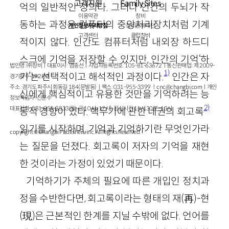
고객지원
Family Sites
억의 일반적인 정의다. 그러나 인간의 두뇌가 작
이용약관
창비
동하는 과정은 컴퓨터의 중앙처리장치처럼 기계
개인정보처리방침
창비문화재단
고객센터
클럽창비
적이지 않다. 인간도 컴퓨터처럼 내외장 하드디
스크에 기억을 저장할 수 있지만, 인간의 기억‘하
법인명 : ㈜창비ㅣ대표이사 : 염종선ㅣ사업자등록번호 : 105-81-63672ㅣ통신판매업 : 제 2009-
1)
기’는 선택적이고 해석적인 과정이다.
인간은 자
경기파주-1928호
주소 : 경기도 파주시 회동길 184(문발동)ㅣ팩스 : 031-955-3399 ㅣ
cnc@changbi.com
ㅣ개인
신에게 핵심적이고 유용한 것만을 기억하려는 능
정보책임자 : 신문수
2)
대표전화 : 031-955-3333(월~금 10시~17시), 점심시간 11시 30분~13시
동적 경향이 있다. 핵무기에 관한 네권의 회고록
읽기를 시작하며, 기억과 기억하기란 무엇인가라
copyright © Changbi Publishers, inc. All Rights Reserved.
는 질문을 던졌다. 회고록이 저자의 기억을 재현
한 것이라는 가정이 있었기 때문이다.
기억하기가 주체의 필요에 따른 개입인 정치과
정을 수반한다면, 회고록이라는 형태의 재
(
再
)
-현
(
現
)
은 근본적인 한계를 지닐 수밖에 없다. 언어를