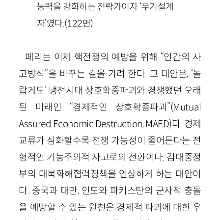
능력을 강화하는 전략가이자 ‘무기설계
자’였다.
(
122
면)
페리는 이제 핵전쟁의 예방을 위해 “인간의 사
고방식”을 바꾸는 길을 가려 한다. 그 대안은, ‘놀
랍게도’ 냉전시대 상호확증파괴와 경쟁했던 오래
된 미래인 “경제적인 상호확증파괴”(
Mutual
Assured
Economic
Destruction
,
MAED
)다. 경제
교류가 심화할수록 전쟁 가능성이 줄어든다는 전
형적인 기능주의적 사고로의 전환이다. 김대중정
부의 대북화해협력정책을 연상하게 하는 대안이
다. 중국과 대만, 인도와 파키스탄의 군사적 충돌
을 예방할 수 있는 원천은 경제적 파괴에 대한 우