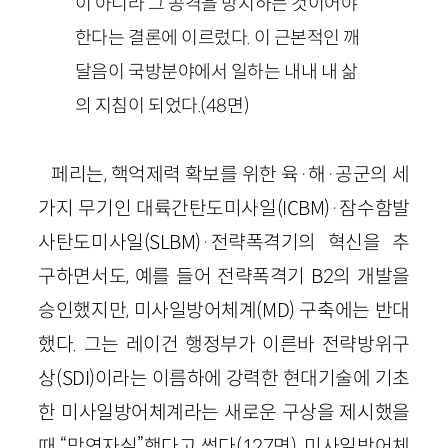
이 아니라 그 공격을 방지하는 것이어야
한다는 결론에 이르렀다. 이 근본적인 깨
달음이 국방분야에서 일하는 내내 내 삶
의 지침이 되었다.
(
48
면)
페리는, 핵억제력 확보를 위한 육
·
해
·
공군의 세
가지 무기인 대륙간탄도미사일
(
ICBM
)
·
잠수함발
사탄도미사일
(
SLBM
)
·
전략폭격기의 혁신을 추
구하면서도, 예를 들어 전략폭격기
B
2
의 개발을
승인했지만, 미사일방어체계
(
MD
)
구축에는 반대
했다. 그는 레이건 행정부가 이른바 전략방위구
상
(
SDI
)
이라는 이름하에 강력한 현대기술에 기초
한 미사일방어체계라는 새로운 구상을 제시했을
때 “망연자실”했다고 썼다
(
127
면)
. 미사일방어체