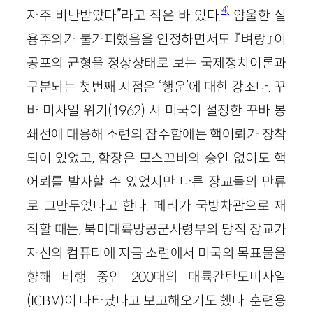
4)
자주 비난받았다”라고 적은 바 있다.
암울한 실
용주의가 불가피했음을 인정하면서도 『벼랑』이
공포의 균형을 정상상태로 보는 국제정치이론과
구분되는 첫번째 지점은 ‘행운’에 대한 강조다. 꾸
바 미사일 위기
(
1962
)
시 미국이 설정한 꾸바 봉
쇄선에 대응해 소련의 잠수함에는 핵어뢰가 장착
되어 있었고, 함장은 모스끄바의 승인 없이도 핵
어뢰를 발사할 수 있었지만 다른 장교들의 만류
로 그만두었다고 한다. 페리가 국방차관으로 재
직할 때는, 북미대륙방공군사령부의 당직 장교가
자신의 컴퓨터에 지금 소련에서 미국의 목표물을
향해 비행 중인
200
대의 대륙간탄도미사일
(
ICBM
)
이 나타났다고 보고해오기도 했다. 훈련용