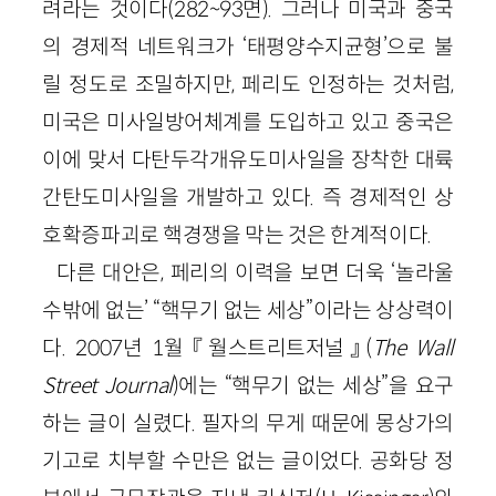
려라는 것이다
(
282
~
93
면)
. 그러나 미국과 중국
의 경제적 네트워크가 ‘태평양수지균형’으로 불
릴 정도로 조밀하지만, 페리도 인정하는 것처럼,
미국은 미사일방어체계를 도입하고 있고 중국은
이에 맞서 다탄두각개유도미사일을 장착한 대륙
간탄도미사일을 개발하고 있다. 즉 경제적인 상
호확증파괴로 핵경쟁을 막는 것은 한계적이다.
다른 대안은, 페리의 이력을 보면 더욱 ‘놀라울
수밖에 없는’ “핵무기 없는 세상”이라는 상상력이
다.
2007
년
1
월 『월스트리트저널』(
The
Wall
Street
Journa
l
)에는 “핵무기 없는 세상”을 요구
하는 글이 실렸다. 필자의 무게 때문에 몽상가의
기고로 치부할 수만은 없는 글이었다. 공화당 정