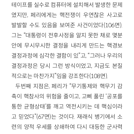
테이프를 실수로 컴퓨터에 설치해서 발생한 문제
였지만, 페리에게는 핵전쟁이 우연찮은 사고로
발발할 수도 있음을 보여준 사건이었다
(
106
면)
.
그는 “대통령이 전후사정을 알지 못한 채로 몇분
안에 무시무시한 결정을 내리게 만드는 핵경보
결정과정에 심각한 결함이 있”고, “그러나 우리의
결정과정은 당시 그런 방식이었고, 지금도 본질
적으로는 마찬가지”임을 강조한다
(
108
면)
.
두번째 지점은, 페리가 “무기통제와 핵무기 감
축이 핵참사의 위험을 줄이고, 고삐 풀린 ‘공포를
통한 균형상태’를 깨고 역전시키는 데 핵심이라
고 믿었다”
(
67
면)
는 것이다. 재래식 병기에서 소
련의 양적 우세를 상쇄하여 다시 대등한 군사력