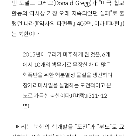
낸 도널드 그레그(
Donald
Gregg
)가 “미국 첩보
활동의 역사상 가장 오래 지속되었던 실패”로 불
렀던 나라
(『역사의 파편들』
409
면, 이하 『파편』)
는 북한이다.
2015
년에 우리가 마주하게 된 것은,
6
개
에서
10
개의 핵무기로 무장한 채 더 많은
핵폭탄을 위한 핵분열성 물질을 생산하며
장거리미사일을 실험하는 도전적이고 분
노로 가득한 북한이다.
(『벼랑』
311
~
12
면)
페리는 북한의 핵개발을 “도전”과 “분노”로 묘