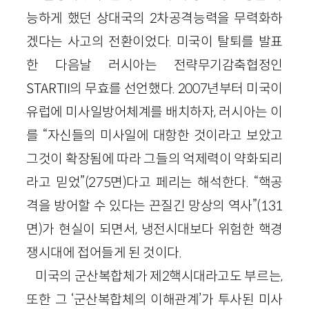
능하게 했던 상대국의
2
차공격능력을 무력화하
겠다는 사고의 전환이었다. 미국이 탈퇴를 발표
한 다음날 러시아는 전략무기감축협정인
STAR
T
I
I
의 무효를 선언했다.
2007
년부터 미국이
유럽에 미사일방어체계를 배치하자, 러시아는 이
를 “자신들의 미사일에 대항한 것이라고 보았고
그것이 확장됨에 따라 그들의 억제력이 약화되리
라고 믿었”
(
275
면)
다고 페리는 해석한다. “핵공
격을 방어할 수 있다는 끈질긴 망상의 역사”
(
131
면)
가 현실이 되면서, 냉전시대보다 위험한 핵경
쟁시대에 접어들게 된 것이다.
미국의 군산복합체가 제
2
핵시대라고도 부르는,
또한 그 ‘군산복합체의 이해관계’가 투사된 미사