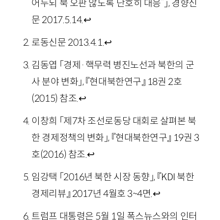
어두되 북 오판 않도록 단호히 대응”」, 경향신
문 2017.5.14.
↩
로동신문 2013.4.1.
↩
김동엽 「경제·핵무력 병진노선과 북한의 군
사 분야 변화」, 『현대북한연구』 18권 2호
(2015)
참조.
↩
이창희 「제7차 조선로동당 대회로 살펴본 북
한 경제정책의 변화」, 『현대북한연구』 19권 3
호
(2016)
참조.
↩
임강택 「2016년 북한 시장 동향」, 『KDI 북한
경제리뷰』 2017년 4월호 3~4면.
↩
트럼프 대통령은 5월 1일 폭스뉴스와의 인터