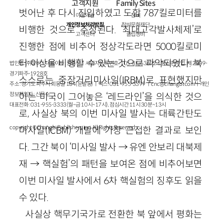
고객지원
Family Sites
벗어난 후 다시 진입하였고 도합 787킬로미터를
이용약관
창비
개인정보처리방침
창비문화재단
비행한 것으로 추정된다. ‘최대고각발사체제’로
고객센터
클럽창비
진행한 점에 비추어 정상각도라면 5000킬로미
터 이상을 비행할 수 있는 것으로 파악되었다. 북
법인명 : ㈜창비ㅣ대표이사 : 염종선ㅣ사업자등록번호 : 105-81-63672ㅣ통신판매업 : 제 2009-
경기파주-1928호
스스로는 중장거리미사일
(IRBM)
로 표현했지만
주소 : 경기도 파주시 회동길 184(문발동)ㅣ팩스 : 031-955-3399 ㅣ
cnc@changbi.com
ㅣ개인
정보책임자 : 신문수
이는 미국이 그어놓은 ‘레드라인’을 의식한 것으
대표전화 : 031-955-3333(월~금 10시~17시), 점심시간 11시 30분~13시
로, 사실상 북의 이번 미사일 발사는 대륙간탄도
copyright © Changbi Publishers, inc. All Rights Reserved.
미사일
(ICBM)
개발에 가장 근접한 결과로 보인
다. 그간 북이 ‘미사일 발사 → 유엔 안보리 대북제
재 → 핵실험’의 패턴을 보여온 점에 비추어보면
이번 미사일 발사에서 6차 핵실험의 징후도 읽을
수 있다.
사실상 핵무기국가로 전환한 북 앞에서 평화는