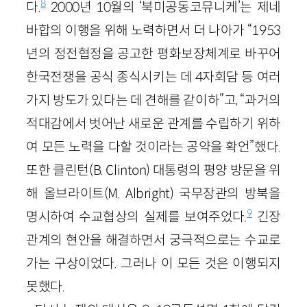
8
다.
2000년 10월의 ‘북미공동코뮤니케’는 제네
바합의 이행을 위해 노력하면서 더 나아가 “1953
년의 정전협정을 공고한 평화보장체계로 바꾸어
한국전쟁을 공식 종식시키는 데 4자회담 등 여러
가지 방도가 있다는 데 견해를 같이하”고, “과거의
적대감에서 벗어난 새로운 관계를 수립하기 위하
여 모든 노력을 다할 것이라는 공약을 확언”했다.
또한 클린턴
(B. Clinton)
대통령의 평양 방문을 위
해 올브라이트
(M. Albright)
국무장관의 방북을
9
명시하여 수교협상의 실제를 보여주었다.
긴장
관계의 현안을 해결하면서 궁극적으로는 수교로
가는 구상이었다. 그러나 이 모든 것은 이행되지
못했다.