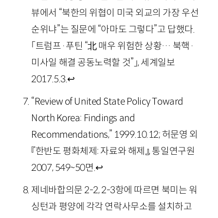
뷰에서 “북한의 위협이 미국 외교의 가장 우선
순위냐”는 질문에 “아마도 그렇다”고 답했다.
「트럼프·푸틴 “北 매우 위험한 상황… 북핵·
미사일 해결 공동노력할 것”」, 세계일보
2017.5.3.
↩
“Review of United State Policy Toward
North Korea: Findings and
Recommendations,” 1999.10.12; 허문영 외
『한반도 평화체제: 자료와 해제』, 통일연구원
2007, 549~50면.
↩
제네바합의문 2-2, 2-3항에 따르면 북미는 워
싱턴과 평양에 각각 연락사무소를 설치하고