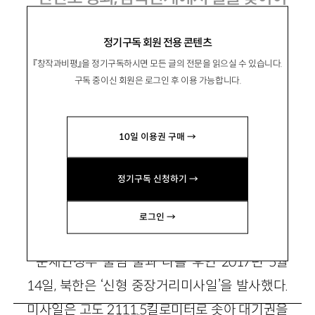
정기구독 회원 전용 콘텐츠
『창작과비평』을 정기구독하시면 모든 글의 전문을 읽으실 수 있습니다.
鄭鉉坤
정현곤
구독 중이신 회원은 로그인 후 이용 가능합니다.
정치학 박사, 세교연구소 선임연구위원. 공저
『천안함을 묻는다』, 편서 『변혁적 중도론』 등이
10일 이용권 구매 →
있음. jhkpeace@empas.com
정기구독 신청하기 →
로그인 →
문재인정부 출범 불과 나흘 후인 2017년 5월
14일, 북한은 ‘신형 중장거리미사일’을 발사했다.
미사일은 고도 2111.5킬로미터로 솟아 대기권을