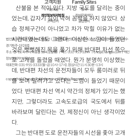
고객지원
Family Sites
산불을 본 적이 있다. 지방 국도를 달리는 중이
이용약관
창비
개인정보처리방침
창비문화재단
었는데, 갑자기 길이 막혀 꼼짝을 하지 않았다. 상
고객센터
클럽창비
습 정체구간이 아니었고 차가 막힐 이유가 없는
시간대였는데도 그랬다. 이상한 느낌이 들었던
법인명 : ㈜창비ㅣ대표이사 : 염종선ㅣ사업자등록번호 : 105-81-63672ㅣ통신판매업 : 제 2009-
경기파주-1928호
것은 뻣뻣해진 목을 풀기 위해 반대편 차선 쪽으
주소 : 경기도 파주시 회동길 184(문발동)ㅣ팩스 : 031-955-3399 ㅣ
cnc@changbi.com
ㅣ개인
정보책임자 : 신문수
로 고개를 돌렸을 때였다. 뭔가 분명히 이상했는
대표전화 : 031-955-3333(월~금 10시~17시), 점심시간 11시 30분~13시
데, 반대편 차선의 운전자들이 모두 룸미러로 뒤
copyright © Changbi Publishers, inc. All Rights Reserved.
를 보며 달려가고 있다는 느낌이 들었기 때문이
었다. 반대편 차선 역시 약간의 정체가 있기는 했
지만, 그렇더라도 고속도로급의 국도에서 뒤를
바라보며 달린다는 건, 제정신이 아닌 생각이었
다.
그는 반대편 도로 운전자들의 시선을 좇아 고개