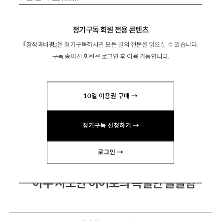
1963년 서울 출생. 1983년 조선일보 신춘문예
정기구독 회원 전용 콘텐츠
로 등단. 소설집 『칼날과 사랑』 『유리 구두』 『그
『창작과비평』을 정기구독하시면 모든 글의 전문을 읽으실 수 있습니다.
여자의 자서전』 『안녕, 엘레나』, 장편소설 『핏줄』
구독 중이신 회원은 로그인 후 이용 가능합니다.
『그늘, 깊은 곳』 『꽃의 기억』 『우연』 『봉지』 『소
현』 『모든 빛깔들의 밤』 등이 있음.
10일 이용권 구매 →
sunisok99@gmail.com
정기구독 신청하기 →
로그인 →
아주 사소한 히어로의 특별한 쓸쓸함