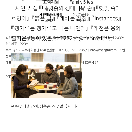
고객지원
Family Sites
시인. 시집 『내 귓속의 장대나무 숲』 『햇빛 속에
이용약관
창비
개인정보처리방침
창비문화재단
호랑이』 『붉은 밭』 『레바논 감정』 『Instances』
고객센터
클럽창비
『캥거루는 캥거루고 나는 나인데』 『개천은 용의
홈타운』 등이 있음. ch2222ch@hanmail.net
법인명 : ㈜창비ㅣ대표이사 : 염종선ㅣ사업자등록번호 : 105-81-63672ㅣ통신판매업 : 제 2009-
경기파주-1928호
주소 : 경기도 파주시 회동길 184(문발동)ㅣ팩스 : 031-955-3399 ㅣ
cnc@changbi.com
ㅣ개인
정보책임자 : 신문수
대표전화 : 031-955-3333(월~금 10시~17시), 점심시간 11시 30분~13시
copyright © Changbi Publishers, inc. All Rights Reserved.
왼쪽부터 최정례, 정용준, 신샛별. Ⓒ신나라