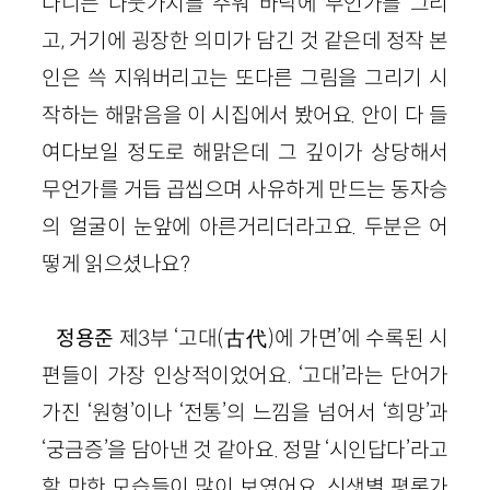
다니는 나뭇가지를 주워 바닥에 무언가를 그
리
고, 거기에 굉장한 의미가 담
긴
것 같은데 정작 본
인은 쓱 지워버리고는 또다른 그림을 그리기 시
작하는 해맑음을 이 시집에서 봤어요. 안이 다 들
여다보일 정도로 해맑은데 그 깊이가 상당해서
무언가를 거듭 곱씹으며 사유하게 만드는 동자승
의 얼굴이 눈앞에 아른거리더라고요. 두분은 어
떻게 읽으셨나요?
정용준
제
3
부 ‘고대
(
古代
)
에 가면’에 수록된 시
편들이 가장 인상적이었어요. ‘고대’라는 단어가
가진 ‘원형’이나 ‘전통’의 느낌을 넘어서 ‘희망’과
‘궁금증’을 담아낸 것 같아요. 정말 ‘시인답다’라고
할 만한 모습들이 많이 보였어요. 신샛별 평론가