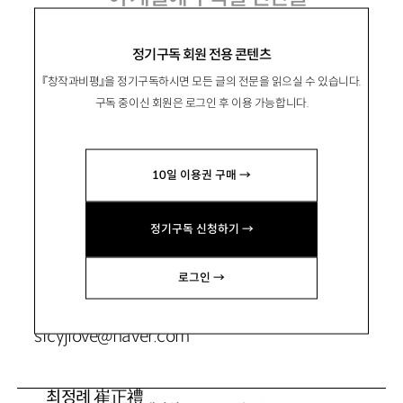
정기구독 회원 전용 콘텐츠
『창작과비평』을 정기구독하시면 모든 글의 전문을 읽으실 수 있습니다.
신샛별
구독 중이신 회원은 로그인 후 이용 가능합니다.
문학평론가. 주요 평론으로 「절망을 이야기하
는 소설의 두가지 행로」 등이 있음.
10일 이용권 구매 →
venus860510@naver.com
정기구독 신청하기 →
鄭容俊
정용준
소설가. 소설집 『가나』 『우리는 혈육이 아니냐』,
로그인 →
장편소설 『바벨』 등이 있음.
sfcyjlove@naver.com
崔正禮
최정례