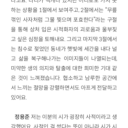
라고요. 다리가 백개나 있지만 어디로도 가지 못
하는 상황을
1
절에서 보여주고,
2
절에서는 “무릎
꺾인 사자처럼 그물 찢으며 포효한다”라는 구절
을 통해 상처 입은 시적화자의 괴로움과 울부짖
고 싶은 심정을 토해내요. 그리고 마지막
3
절에서
는 침수로 젖었던 동네가 햇빛에 세간을 내다 널
고 삶을 복구해나가는 이미지들이 나열되는데,
미약한 생의 의지와 탈출에 대한 희미한 기대 같
은 것이 느껴졌습니다. 협소하고 남루한 공간에
서 느끼는 절망을 강렬하면서도 아프게 전달하고
있어요.
정용준
저는 이분의 시가 굉장히 사적이라고 생
각했어요. 사적인 걸 썼다는 뜻이 아니라 시가 시