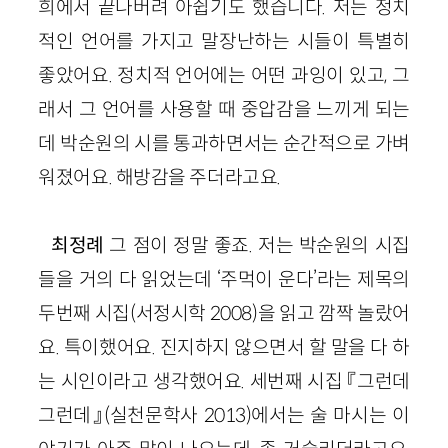
희에서 끝나버려 아쉽기도 했습니다. 저는 정치
적인 언어를 가지고 말장난하는 시들이 특별히
좋았어요. 정치적 언어에는 어떤 과잉이 있고, 그
래서 그 언어를 사용할 때 중압감을 느끼게 되는
데 박순원의 시를 통과하면서는 순간적으로 가벼
워졌어요.
해방감을 주더라고요.
최정례
그 점이 정말 좋죠. 저는 박순원의 시집
들을 거의 다 읽었는데 ‘주먹이 운다’라는 제목의
두번째 시집
(
서정시학
2008
)
을 읽고 깜짝 놀랐어
요. 특이했어요. 진지하지 않으면서 할 말을 다 하
는 시인이라고 생각했어요. 세번째 시집 『그런데
그런데』
(
실천문학사
2013
)
에서는 술 마시는 이