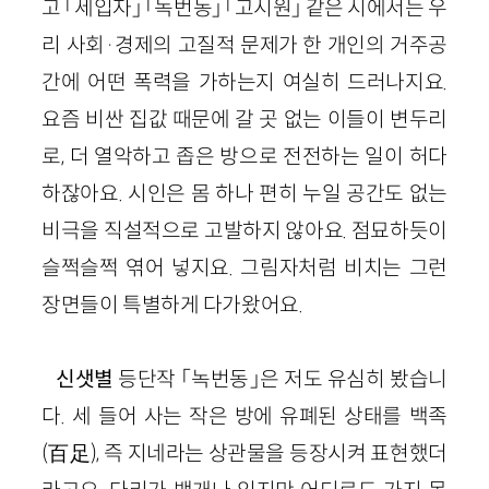
고 「세입자」 「녹번동」 「고시원」 같은 시에서는 우
리 사회
·
경제의 고질적 문제가 한 개인의 거주공
간에 어떤 폭력을 가하는지 여실히 드러나지요.
요즘 비싼 집값 때문에 갈 곳 없는 이들이 변두리
로, 더 열악하고 좁은 방으로 전전하는 일이 허다
하잖아요. 시인은 몸 하나 편히 누일 공간
도
없는
비극을 직설적으로 고발하지 않아요. 점묘하듯이
슬쩍슬쩍 엮어 넣지요. 그림자처럼 비치는 그런
장면들이 특별하게 다가왔어요.
신샛별
등단작 「녹번동」은 저도 유심히 봤습니
다. 세 들어 사는 작은 방에 유폐된 상태를 백족
(
百足
)
, 즉 지네라는 상관물을 등장시켜 표현했더