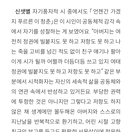
신샛별
자기풍자적 시 중에서도 「언젠
간
가겠
지 푸르른 이 청춘」
은
이 시인이 공동체적 감각 속
에서 자기를 성찰하는 게 보였어요. “아버지는 여
전히 정권에 빌붙지도 못 하고 저항도 못 하고 나
는 죽을 고비를 넘긴 적도 없이 친구 얘기나 팔아
이게 시가 될까 어쩔까 더듬더듬 쓰고 있지 여태
정권에 빌붙지도 못 하고 저항도 못 하고” 같은 부
분에서 시적화자는 자신의 세속적 삶을 공동체와
의 연관 속에서 반성하고 있거든요. 부당한 권력
에 투항한 것은 아니지만 그렇다고 저항도 하지
않
은
채 생계에만 몰두해온 아버지와 스스로의
지난날을 반복적으로 환기하고, 어린 시절 고향
친구의 부고를 듣고도 팍팍한 서울살이에 적응하