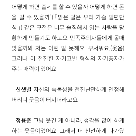
어떻게 하면 출세를 할 수 있을까 어떻게 하면 돈
을 벌 수 있을까”
(
「밝은 달은 우리 가슴 일편단
심」)
같은 구절은 너무 솔직해서 읽는 사람을 당
황하게 만들기도 하고요. 민족주의자들에게 몰매
맞을까봐 저는 이런 말 못해요. 무서워요.
(웃음)
그러나 이 천진한 자기고발 형식의 자기풍자가
주는 매력이 있어요.
신샛별
자신의 속물성을 천진난만하게 인정해
버리니 웃음이 터지더라고요.
정용준
그냥 웃긴 게 아니라, 생각을 많이 하게
하는 웃음
이었어
요. 그래서 더 신선하게 다가왔