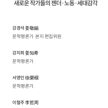
새로운 작가들의 젠더·노동·세대감각
姜敬錫
강경석
문학평론가. 본지 편집위원.
姜知希
강지희
문학평론가.
徐榮裀
서영인
문학평론가.
李哲周
이철주