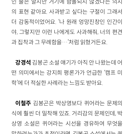
인 줄은 알지만 거기에 함몰되지 않겠다는 의지
의 표현 같아요. 사과받고 싶다는 구절이 그래서
더 감동적이었어요. ‘나 원래 엉망진창인 인간이
야, 그렇지만 이런 나에게도 사과해줘, 너의 편견
과 집착과 그 무례함을…’처럼 읽혔거든요.
강경석
김봉곤 소설 얘기가 아직 안 나왔는데 어
떤 의미에서는 강지희 평론가가 언급한 ‘캠프 미
학’에 더 적실한 사례라는 느낌도 받아요.
이철주
김봉곤은 박상영보다 퀴어라는 문제의
식에 훨씬 더 밀착해 있죠. 거리감의 문제인데, 박
상영 소설은 퀴어라는 시선을 경유하여 무엇을
말하려는가가 초점이라면, 김봉곤 소설에서는 퀴