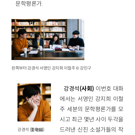
문학평론가.
왼쪽부터 강경석 서영인 강지희 이철주 © 강민구
강경석
(사회)
이번호 대화
에서는 서영인 강지희 이철
주 세분의 문학평론가를 모
시고 최근 몇년 사이 두각을
드러낸 신진 소설가들의 작
강경석 (姜敬錫)