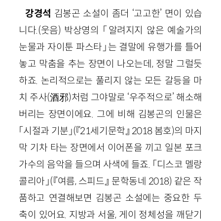
강경석
김봉곤 소설이 좀더 ‘고고한’ 면이 있습
니다.(웃음) 박상영의 「알려지지 않은 예술가의
눈물과 자이툰 파스타」는 결말에 유행가를 틀어
놓고 막춤을 추는 장면이 나오는데, 정말 그럴듯
하죠. 논리적으로는 풀리지 않는 모든 갈등을 마
치 주사(酒邪)처럼 그야말로 ‘우주적으로’ 해소해
버리는 장면이에요. 그에 비해 김봉곤의 인물은
「시절과 기분」(『21세기문학』 2018 봄호)의 마지
막 기차 타는 장면에서 이어폰을 끼고 일본 포크
가수의 음악을 들으며 사색에 들죠. 「디스코 멜랑
콜리아」(『여름, 스피드』 문학동네 2018) 같은 작
품하고 연결해보면 김봉곤 소설에는 중요한 두
축이 있어요. 지방과 서울, 게이 정체성을 깨닫기