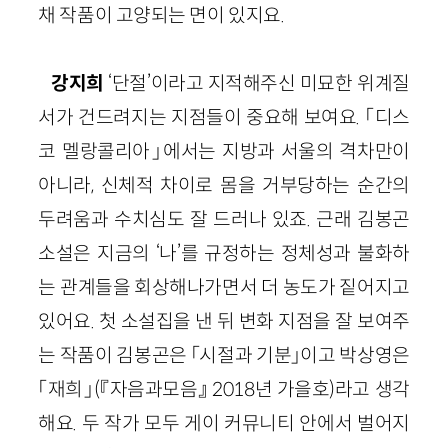
채 작품이 고양되는 면이 있지요.
강지희
‘단절’이라고 지적해주신 미묘한 위계질
서가 건드려지는 지점들이 중요해 보여요. 「디스
코 멜랑콜리아」에서는 지방과 서울의 격차만이
아니라, 신체적 차이로 몸을 거부당하는 순간의
두려움과 수치심도 잘 드러나 있죠. 근래 김봉곤
소설은 지금의 ‘나’를 규정하는 정체성과 불화하
는 관계들을 회상해나가면서 더 농도가 짙어지고
있어요. 첫 소설집을 낸 뒤 변화 지점을 잘 보여주
는 작품이 김봉곤은 「시절과 기분」이고 박상영은
「재희」(『자음과모음』 2018년 가을호)라고 생각
해요. 두 작가 모두 게이 커뮤니티 안에서 벌어지