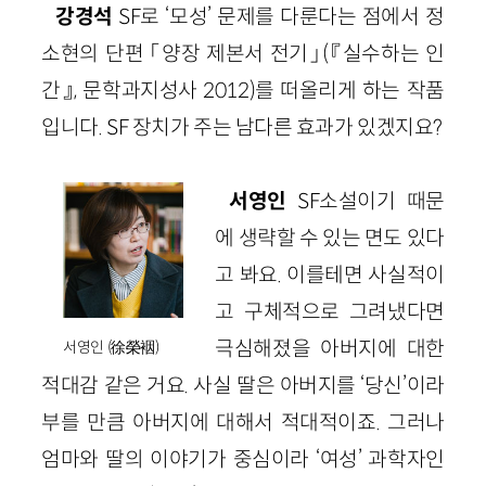
강경석
SF로 ‘모성’ 문제를 다룬다는 점에서 정
소현의 단편 「양장 제본서 전기」(『실수하는 인
간』, 문학과지성사 2012)를 떠올리게 하는 작품
입니다. SF 장치가 주는 남다른 효과가 있겠지요?
서영인
SF소설이기 때문
에 생략할 수 있는 면도 있다
고 봐요. 이를테면 사실적이
고 구체적으로 그려냈다면
극심해졌을 아버지에 대한
서영인 (徐榮裀)
적대감 같은 거요. 사실 딸은 아버지를 ‘당신’이라
부를 만큼 아버지에 대해서 적대적이죠. 그러나
엄마와 딸의 이야기가 중심이라 ‘여성’ 과학자인