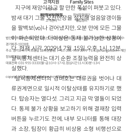
고객지원
Family Sites
지구에 재앙이라고 할 만한 폭설이 퍼붓고 있다.
이용약관
창비
개인정보처리방침
창비문화재단
밤새 대기 그물 오천만장을 설치해 얼음알갱이들
고객센터
클럽창비
을 팔백보(vo)나 걷어냈지만, 오분 만에 모든 그물
이 파손되었다. 더이상은 통제 불가능한 상황이
법인명 : ㈜창비ㅣ대표이사 : 염종선ㅣ사업자등록번호 : 105-81-63672ㅣ통신판매업 : 제 2009-
경기파주-1928호
다. 현재 시각 2029년 7월 15일 오후 1시 12분.
주소 : 경기도 파주시 회동길 184(문발동)ㅣ팩스 : 031-955-3399 ㅣ
cnc@changbi.com
ㅣ개인
정보책임자 : 신문수
날씨통제센터는 대기 순환 조절능력을 완전히 상
대표전화 : 031-955-3333(월~금 10시~17시), 점심시간 11시 30분~13시
실했다.
copyright © Changbi Publishers, inc. All Rights Reserved.
날씨통제센터의 경비호는 대류권을 벗어나 대
류권계면으로 일시적 이탈상태를 유지하기로 했
다. 탑승자는 열다섯. 그리고 지금 막 열둘이 되었
다. 통제 불가 상황을 보고하기 위해 결재창 입력
버튼을 누르기도 전에, 내부 모니터를 통해 대장
과 소장, 팀장이 황급히 비상용 소형 비행선으로