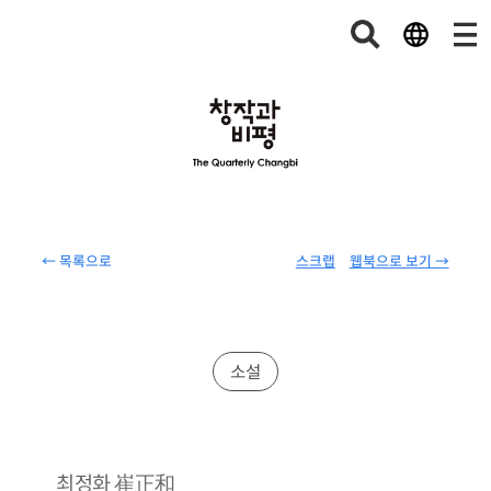
← 목록으로
스크랩
웹북으로 보기 →
소설
崔正和
최정화