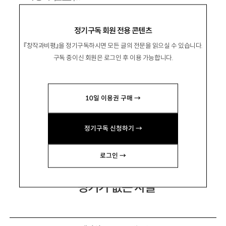
1979년 인천 출생. 2012년 창비신인소설상으
정기구독 회원 전용 콘텐츠
로 등단.
『창작과비평』을 정기구독하시면 모든 글의 전문을 읽으실 수 있습니다.
소설집 『지극히 내성적인』 『모든 것을 제자리
구독 중이신 회원은 로그인 후 이용 가능합니다.
에』 장편소설 『없는 사람』 『흰 도시 이야기』 『메
모리 익스체인지』 등이 있음.
10일 이용권 구매 →
daysmare@hanmail.net
정기구독 신청하기 →
로그인 →
벙커가 없는 자들