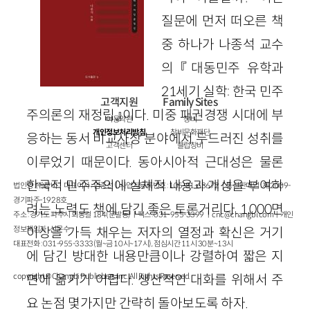
질문에 먼저 떠오른 책
중 하나가 나종석 교수
의 『대동민주 유학과
21세기 실학: 한국 민주
고객지원
Family Sites
주의론의 재정립』이다. 미중 패권경쟁 시대에 부
이용약관
창비
개인정보처리방침
창비문화재단
응하는 동서 비교사상 분야에서 두드러진 성취를
고객센터
클럽창비
이루었기 때문이다. 동아시아적 근대성은 물론
한국적 민주주의에 실체적 내용과 개성을 부여하
법인명 : ㈜창비ㅣ대표이사 : 염종선ㅣ사업자등록번호 : 105-81-63672ㅣ통신판매업 : 제 2009-
경기파주-1928호
려는 노력도 책에 담긴 좋은 토론거리다. 1,000면
주소 : 경기도 파주시 회동길 184(문발동)ㅣ팩스 : 031-955-3399 ㅣ
cnc@changbi.com
ㅣ개인
이상을 가득 채우는 저자의 열정과 확신은 거기
정보책임자 : 신문수
대표전화 : 031-955-3333(월~금 10시~17시), 점심시간 11시 30분~13시
에 담긴 방대한 내용만큼이나 강렬하여 짧은 지
면에 옮기기 어렵다. 생산적인 대화를 위해서 주
copyright © Changbi Publishers, inc. All Rights Reserved.
요 논점 몇가지만 간략히 돌아보도록 하자.