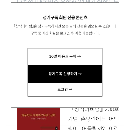
나종석 『대동민주 유학과 21세기 실학』, 도
서출판b 2017
정기구독 회원 전용 콘텐츠
『창작과비평』을 정기구독하시면 모든 글의 전문을 읽으실 수 있습니다.
대동민주 유학론이 넘어서야 할 의심들
구독 중이신 회원은 로그인 후 이용 가능합니다.
10일 이용권 구매 →
김상환
金上煥 / 서울대 철학과 교수
정기구독 신청하기 →
kimsh@snu.ac.kr
로그인 →
『창작과비평』 200호
기념 촌평란에는 어떤
책이 어울릴까? 이런