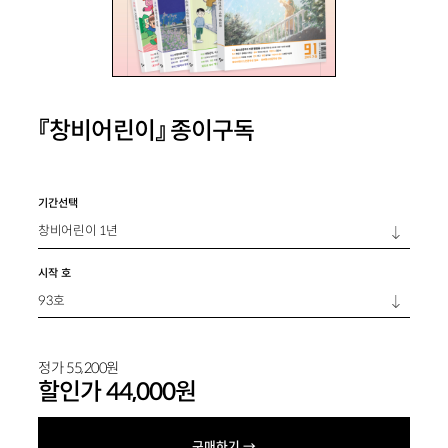
『창비어린이』 종이구독
기간선택
시작 호
정가
55,200
원
할인가
44,000
원
구매하기 →