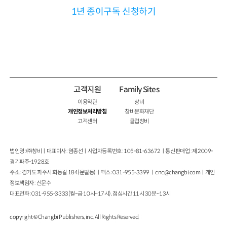
1년 종이구독 신청하기
고객지원
Family Sites
이용약관
창비
개인정보처리방침
창비문화재단
고객센터
클럽창비
법인명 : ㈜창비ㅣ대표이사 : 염종선ㅣ사업자등록번호 : 105-81-63672ㅣ통신판매업 : 제 2009-
경기파주-1928호
주소 : 경기도 파주시 회동길 184(문발동)ㅣ팩스 : 031-955-3399 ㅣ
cnc@changbi.com
ㅣ개인
정보책임자 : 신문수
대표전화 : 031-955-3333(월~금 10시~17시), 점심시간 11시 30분~13시
copyright © Changbi Publishers, inc. All Rights Reserved.