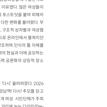
 이유였다. 많은 여성들이
근에 포스트잇을 붙여 피해자
커다란 변화를 불러왔다. 무
, 구조적 성차별과 여성혐
심으로 온라인에서 펼쳐지던
강조하며 인식의 틀 자체를
폭력의 현실과 이에 공모하는
력 공론화의 상징적 장소
다시’ 울려퍼졌다. 2026
강남역! 다시! 추모를 딛고
7개 여성·시민단체가 주최
거리에 눕는 다이인(Die-