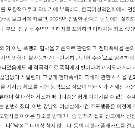
첫 공식통계 나왔다…지난해 친밀관계 살인·치사로 219명 검거」, 여성신문 2025.12.3
태를 포괄적으로 파악하기에 부족하다. 한국여성의전화에서 언
보고서에 따르면, 2025년 친밀한 관계의 남성에게 살해
(2026)
녀
·
부모
·
친구 등 주변인 피해자를 포함하면 피해자는 최소 673
동의’가 아닌 폭행과 협박을 기준으로 판단되고, 젠더폭력을 논의
피해자의 반항이 불가능하거나 현저히 곤란한 수준’으로 엄격하게 
가 아니었음에도 왜 적극적으로 폭력에서 벗어나려고 시도하거나 
 끊임없이 시달린다. 그렇게 젠더폭력과 피해에 관한 해석을 
을 지지층 확보를 위한 동력으로 삼으며 백래시가 거세진 가운
환류해야 할 대학에서조차 페미니즘은 쉽게 이야기할 수 없는 주제
는 빈번해졌다. 이번 강남역 여성살해사건 추모행동은 이전에
추모행사를 이어온 장소를 반페미니즘 단체가 집회 신고에서 선점
 죽는다’ ‘남성은 더이상 참지 않는다’ 등의 피켓과 플래카드를 걸