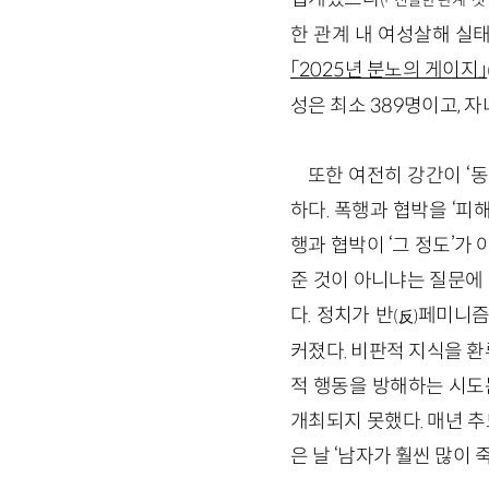
(「‘친밀한 관계’ 
한 관계 내 여성살해 실
「2025년 분노의 게이지」
성은 최소 389명이고, 자
또한 여전히 강간이 ‘
하다. 폭행과 협박을 ‘
행과 협박이 ‘그 정도’
준 것이 아니냐는 질문에
다. 정치가 반
페미니즘
(反)
커졌다. 비판적 지식을 
적 행동을 방해하는 시도
개최되지 못했다. 매년 
은 날 ‘남자가 훨씬 많이