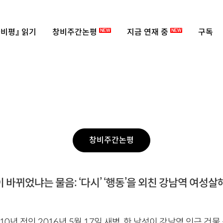
비평』 읽기
창비주간논평
지금 연재 중
구독
NEW
NEW
창비주간논평
 바뀌었냐는 물음: ‘다시’ ‘행동’을 외친 강남역 여성
10년 전인 2016년 5월 17일 새벽, 한 남성이 강남역 인근 