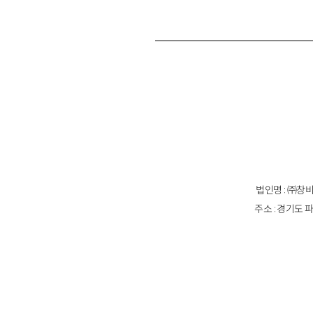
법인명 : ㈜창비
주소 : 경기도 파