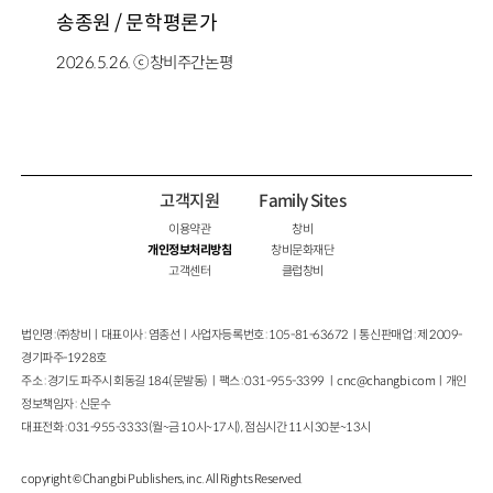
송종원 / 문학평론가
2026.5.26. ⓒ창비주간논평
고객지원
Family Sites
이용약관
창비
개인정보처리방침
창비문화재단
고객센터
클럽창비
법인명 : ㈜창비ㅣ대표이사 : 염종선ㅣ사업자등록번호 : 105-81-63672ㅣ통신판매업 : 제 2009-
경기파주-1928호
주소 : 경기도 파주시 회동길 184(문발동)ㅣ팩스 : 031-955-3399 ㅣ
cnc@changbi.com
ㅣ개인
정보책임자 : 신문수
대표전화 : 031-955-3333(월~금 10시~17시), 점심시간 11시 30분~13시
copyright © Changbi Publishers, inc. All Rights Reserved.