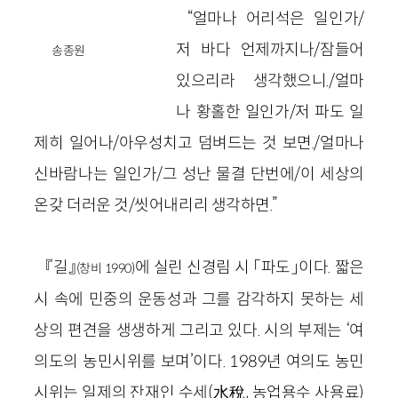
“얼마나 어리석은 일인가/
저 바다 언제까지나/잠들어
송종원
있으리라 생각했으니./얼마
나 황홀한 일인가/저 파도 일
제히 일어나/아우성치고 덤벼드는 것 보면./얼마나
신바람나는 일인가/그 성난 물결 단번에/이 세상의
온갖 더러운 것/씻어내리리 생각하면.”
『길』
에 실린 신경림 시 「파도」이다. 짧은
(창비 1990)
시 속에 민중의 운동성과 그를 감각하지 못하는 세
상의 편견을 생생하게 그리고 있다. 시의 부제는 ‘여
의도의 농민시위를 보며’이다. 1989년 여의도 농민
시위는 일제의 잔재인 수세(水稅, 농업용수 사용료)