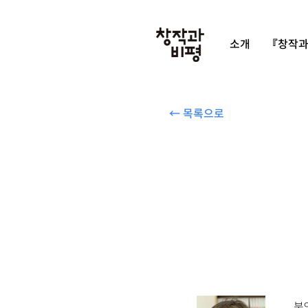
소개
『창작과
← 목록으로
북