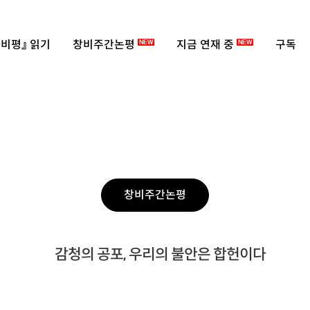
비평』 읽기
창비주간논평
지금 연재 중
구독
NEW
NEW
창비주간논평
감청의 공포, 우리의 불안은 합헌이다