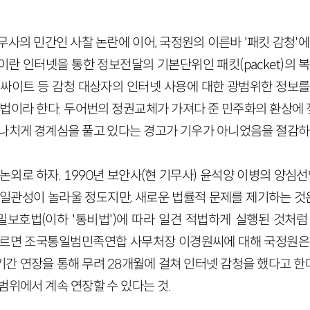
무사의 민간인 사찰 논란에 이어, 국정원의 이른바 '패킷 감청'에
이란 인터넷을 통한 정보전달의 기본단위인 패킷(packet)의 복
 싸이트 등 감청 대상자의 인터넷 사용에 대한 광범위한 정보를
방법이라 한다. 두어번의 정권교체가 가져다 준 민주화의 환상에
지나치게 경계심을 풀고 있다는 경고가 기우가 아니었음을 절감하
논외로 하자. 1990년 보안사(현 기무사) 윤석양 이병의 양심선
일관성이 놀라울 정도지만, 새로운 법률적 문제를 제기하는 것은
보호법(이하 '통비법')에 따라 일견 적법하게 실행된 것처럼
따르면 조국통일범민족연합 사무처장 이경원씨에 대해 국정원은 20
기간 연장을 통해 무려 28개월에 걸쳐 인터넷 감청을 했다고 한
범위에서 계속 연장할 수 있다는 것.