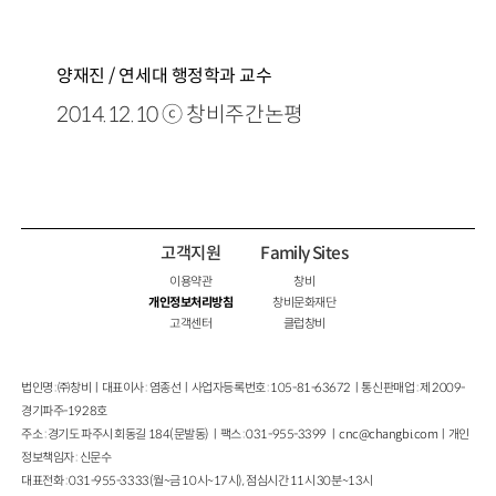
양재진 / 연세대 행정학과 교수
2014.12.10 ⓒ 창비주간논평
고객지원
Family Sites
이용약관
창비
개인정보처리방침
창비문화재단
고객센터
클럽창비
법인명 : ㈜창비ㅣ대표이사 : 염종선ㅣ사업자등록번호 : 105-81-63672ㅣ통신판매업 : 제 2009-
경기파주-1928호
주소 : 경기도 파주시 회동길 184(문발동)ㅣ팩스 : 031-955-3399 ㅣ
cnc@changbi.com
ㅣ개인
정보책임자 : 신문수
대표전화 : 031-955-3333(월~금 10시~17시), 점심시간 11시 30분~13시