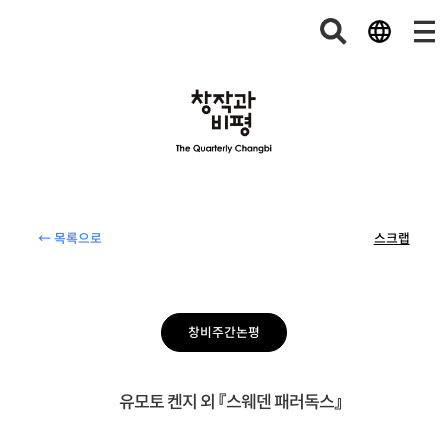
← 목록으로
스크랩
창비주간논평
유모토 켄지 외 『스웨덴 패러독스』