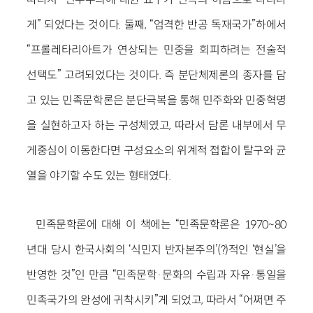
게” 되었다는 것이다. 둘째, “엄격한 반공 독재국가”하에서
“프롤레타리아트가 연상되는 민중을 회피하려는 전술적
선택도” 고려되었다는 것이다. 즉 분단체제론의 종자를 담
고 있는 민족문학론은 분단극복을 통해 민주화와 민중혁명
을 실현하고자 하는 구성체였고, 따라서 담론 내부에서 무
게중심이 이동한다면 구성요소의 위계적 접합이 탈구와 균
열을 야기할 수도 있는 형태였다.
민족문학론에 대해 이 책에는 “민족문학론은 1970~80
년대 당시 한국사회의 ‘식민지 반자본주의’(?)적인 ‘현실’을
반영한 것”인 만큼 “민족문학·문화의 수립과 자유·통일을
민족국가의 완성에 귀착시키”게 되었고, 따라서 “어쩌면 주