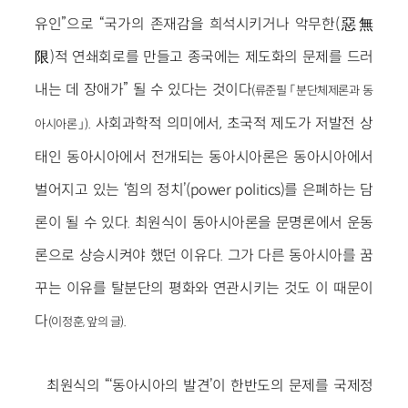
유인”으로 “국가의 존재감을 희석시키거나 악무한(惡無
限)적 연쇄회로를 만들고 종국에는 제도화의 문제를 드러
내는 데 장애가” 될 수 있다는 것이다
(류준필 「분단체제론과 동
. 사회과학적 의미에서, 초국적 제도가 저발전 상
아시아론」)
태인 동아시아에서 전개되는 동아시아론은 동아시아에서
벌어지고 있는 ‘힘의 정치’(power politics)를 은폐하는 담
론이 될 수 있다. 최원식이 동아시아론을 문명론에서 운동
론으로 상승시켜야 했던 이유다. 그가 다른 동아시아를 꿈
꾸는 이유를 탈분단의 평화와 연관시키는 것도 이 때문이
다
.
(이정훈, 앞의 글)
최원식의 “‘동아시아의 발견’이 한반도의 문제를 국제정