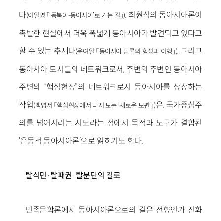
다
. 최원식의 동아시아론이
(이일영 「‘동북아-동아시아’로 가는 길」)
촉발한 현실에서 더욱 폭넓게 동아시아가 발견되고 있다고
할 수 있는 추세다
. 그리고
(윤여일 「동아시아 담론의 형성과 이행」)
동아시아 도시들의 네트워크로서, 주변의 주변인 동아시아
주변의 “핵심현장”의 네트워크로서 동아시아를 상상하는
작업
은, 국가중심주
(백영서 「핵심현장에서 다시 보는 ‘새로운 보편’」)
의를 넘어서려는 시도라는 점에서 목적과 도구가 결합된
‘운동적 동아시아론’으로 읽히기도 한다.
탈식민·탈패권·탈분단의 길로
민족문학론에서 동아시아론으로의 길은 전향인가 진화