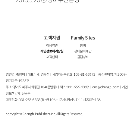
고객지원
Family Sites
이용약관
창비
개인정보처리방침
창비문화재단
고객센터
클럽창비
법인명 : ㈜창비ㅣ대표이사 : 염종선ㅣ사업자등록번호 : 105-81-63672ㅣ통신판매업 : 제 2009-
경기파주-1928호
주소 : 경기도 파주시 회동길 184(문발동)ㅣ팩스 : 031-955-3399 ㅣ
cnc@changbi.com
ㅣ개인
정보책임자 : 신문수
대표전화 : 031-955-3333(월~금 10시~17시), 점심시간 11시 30분~13시
copyright © Changbi Publishers, inc. All Rights Reserved.