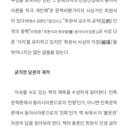
구성을 모색하는 한편 그 문제의식의 연장선상에서 동아시
아론을 적극 개진해”온 문학비평가이자 사상가인 최원식
이 있다
. “최원식 교수의 공적(公的) 인
(백영서 김명인 「발간사」)
격의 중핵”
과 서로 다
(이정훈 「최원식과 한국발(發) 동아시아 담론」)
른 ‘거리’를 유지하고 있지만 ‘최원식 사상의 자장(磁場)’을
벗어나지는 않는 글들을 읽는다.
굵직한 담론의 궤적
익숙할 수도 있는 책의 제목을 수상하게 읽어본다. 민족
문학론에서 동아시아론으로의 ‘전향’인가, 아니면 민족문학
론에서 동아시아론으로의 ‘진화’인가. 책 속에서 이 ‘불온한’
자문의 답을 찾아보려 한다. 책의 총론인 최원식 선생 글의