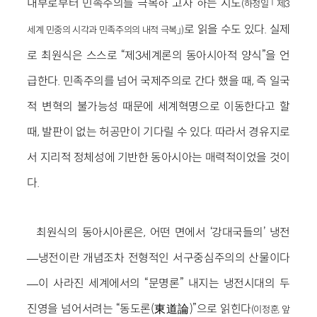
내부로부터 민족주의를 극복하”고자 하는 시도
(하정일 「제3
로 읽을 수도 있다. 실제
세계 민중의 시각과 민족주의의 내적 극복」)
로 최원식은 스스로 “제3세계론의 동아시아적 양식”을 언
급한다. 민족주의를 넘어 국제주의로 간다 했을 때, 즉 일국
적 변혁의 불가능성 때문에 세계혁명으로 이동한다고 할
때, 발판이 없는 허공만이 기다릴 수 있다. 따라서 경유지로
서 지리적 정체성에 기반한 동아시아는 매력적이었을 것이
다.
최원식의 동아시아론은, 어떤 면에서 ‘강대국들의’ 냉전
―냉전이란 개념조차 전형적인 서구중심주의의 산물이다
―이 사라진 세계에서의 “문명론” 내지는 냉전시대의 두
진영을 넘어서려는 “동도론(東道論)”으로 읽힌다
(이정훈, 앞