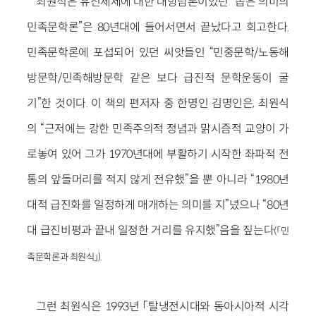
최원식은 유신체제에 대한 대항담론이었던 “좁은 의미의
민족문학론”은 80년대에 들어서면서 끝났다고 회고한다.
민족문학론에 포섭되어 있던 씨앗들인 “민중문학/노동해
방문학/민족해방문학 같은 보다 급진적 문학운동이 굴
기”한 것이다. 이 책의 편저자 중 한명인 김명인은, 최원식
의 “근저에는 강한 민족주의적 정념과 맑시즘적 교양이 가
로놓여 있어 그가 1970년대에 부활하기 시작한 좌파적 전
통의 앞들머리를 적지 않게 전유했”을 뿐 아니라 “1980년
대적 급진화를 일정하게 매개하는 의미를 지”녔으나 “80년
대 급진비평과 끝내 일정한 거리를 유지했”음을 짚는다
(「민
.
족문학론과 최원식」)
그런 최원식은 1993년 「탈냉전시대와 동아시아적 시각