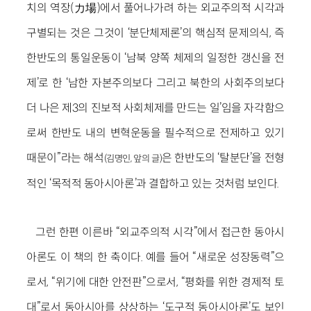
치의 역장(力場)에서 풀어나가려 하는 외교주의적 시각과
구별되는 것은 그것이 ‘분단체제론’의 핵심적 문제의식, 즉
한반도의 통일운동이 ‘남북 양쪽 체제의 일정한 갱신을 전
제’로 한 ‘남한 자본주의보다 그리고 북한의 사회주의보다
더 나은 제3의 진보적 사회체제를 만드는 일’임을 자각함으
로써 한반도 내의 변혁운동을 필수적으로 전제하고 있기
때문이”라는 해석
은 한반도의 ‘탈분단’을 전형
(김명인, 앞의 글)
적인 ‘목적적 동아시아론’과 결합하고 있는 것처럼 보인다.
그런 한편 이른바 “외교주의적 시각”에서 접근한 동아시
아론도 이 책의 한 축이다. 예를 들어 “새로운 성장동력”으
로서, “위기에 대한 안전판”으로서, “평화를 위한 경제적 토
대”로서 동아시아를 상상하는 ‘도구적 동아시아론’도 보인