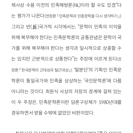
체사상 수용 이전의 민족해방론(NL)이라 할 수도 있겠”다
는 평가가 나온다
.
(천정환 「민족문학과 민중문학을 다시 생각하기」)
그리고 반(反)국가적 시각에서는, “문학이 민족의 이익을
위해 복무해야 한다는 민족문학론의 공통관념은 문학이 국
가를 위해 복무해야 한다는 생각과 일시적으로 상충할 수
는 있지만 근본적으로 상통한다”는 주장에 이르게 된다
(조
. ‘탈분단’의 기획인 민족문
정환 「한국문학의 근대성과 탈근대성」)
학론이 통일국가와 민족을 상상하는 ‘국민문학론’에 다름
아니라는 것이다. 최원식 사상의 자장의 경계에 걸쳐 있는
이 두 주장은, 민족문학론이란 담론구성체가 1980년대를
경유하면서 받을 수밖에 없었던 비판이었다.