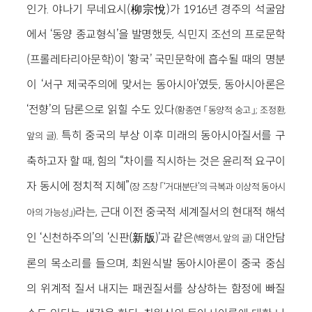
인가. 야나기 무네요시(柳宗悅)가 1916년 경주의 석굴암
에서 ‘동양 종교형식’을 발명했듯, 식민지 조선의 프로문학
(프롤레타리아문학)이 ‘황국’ 국민문학에 흡수될 때의 명분
이 ‘서구 제국주의에 맞서는 동아시아’였듯, 동아시아론은
‘전향’의 담론으로 읽힐 수도 있다
(황종연 「동양적 숭고」; 조정환,
. 특히 중국의 부상 이후 미래의 동아시아질서를 구
앞의 글)
축하고자 할 때, 힘의 “차이를 직시하는 것은 윤리적 요구이
자 동시에 정치적 지혜”
(장 즈창 「‘거대분단’의 극복과 이상적 동아시
라는, 근대 이전 중국적 세계질서의 현대적 해석
아의 가능성」)
인 ‘신천하주의’의 ‘신판(新版)’과 같은
대안담
(백영서, 앞의 글)
론의 목소리를 들으며, 최원식발 동아시아론이 중국 중심
의 위계적 질서 내지는 패권질서를 상상하는 함정에 빠질