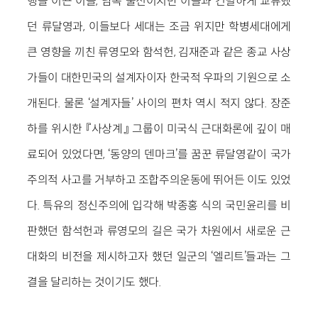
행을 이끈 이들, 남쪽 출신이지만 이들과 긴밀하게 교류했
던 류달영과, 이들보다 세대는 조금 위지만 학병세대에게
큰 영향을 끼친 류영모와 함석헌, 김재준과 같은 종교 사상
가들이 대한민국의 설계자이자 한국적 우파의 기원으로 소
개된다. 물론 ‘설계자들’ 사이의 편차 역시 적지 않다. 장준
하를 위시한 『사상계』 그룹이 미국식 근대화론에 깊이 매
료되어 있었다면, ‘동양의 덴마크’를 꿈꾼 류달영같이 국가
주의적 사고를 거부하고 조합주의운동에 뛰어든 이도 있었
다. 특유의 정신주의에 입각해 박종홍 식의 국민윤리를 비
판했던 함석헌과 류영모의 길은 국가 차원에서 새로운 근
대화의 비전을 제시하고자 했던 일군의 ‘엘리트’들과는 그
결을 달리하는 것이기도 했다.