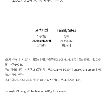
고객지원
Family Sites
이용약관
창비
개인정보처리방침
창비문화재단
고객센터
클럽창비
법인명 : ㈜창비ㅣ대표이사 : 염종선ㅣ사업자등록번호 : 105-81-63672ㅣ통신판매업 : 제 2009-
경기파주-1928호
주소 : 경기도 파주시 회동길 184(문발동)ㅣ팩스 : 031-955-3399 ㅣ
cnc@changbi.com
ㅣ개인
정보책임자 : 신문수
대표전화 : 031-955-3333(월~금 10시~17시), 점심시간 11시 30분~13시
copyright © Changbi Publishers, inc. All Rights Reserved.