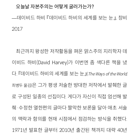
오늘날 자본주의는 어떻게 굴러가는가?
―데이비드 하비 『데이비드 하비의 세계를 보는 눈』, 창비
2017
최근까지 왕성한 저작활동을 펴온 맑스주의 지리학자 데
이비드 하비(David Harvey)가 이번엔 좀 색다른 책을 냈
다. 『데이비드 하비의 세계를 보는 눈』
(
The Ways of the World
,
은 그가 평생 저술한 방대한 저작에서 발췌한 글
최병두 옮김)
로 구성된 일종의 선집이다. 게다가 자신이 직접 엄선해 발
췌·수정한 열한편의 글마다 짤막한 보론을 달아 애초 서술
의 맥락과 함의를 현재 시점에서 점검하는 방식을 취했다.
1971년 발표한 글부터 2010년 출간된 책까지 대략 40년