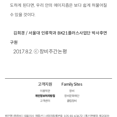
도하게 된다면, 우리 안의 에이지즘은 보다 쉽게 허물어질
수 있을 것이다.
김희경 / 서울대 인류학과 BK21플러스사업단 박사후연
구원
2017.8.2. ⓒ 창비주간논평
고객지원
Family Sites
이용약관
창비
개인정보처리방침
창비문화재단
고객센터
클럽창비
법인명 : ㈜창비ㅣ대표이사 : 염종선ㅣ사업자등록번호 : 105-81-63672ㅣ통신판매업 : 제 2009-