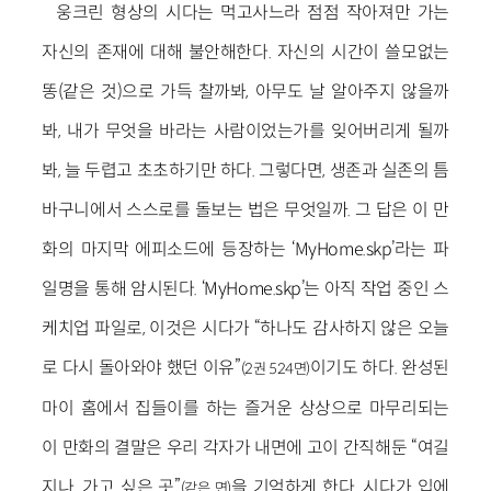
웅크린 형상의 시다는 먹고사느라 점점 작아져만 가는
자신의 존재에 대해 불안해한다. 자신의 시간이 쓸모없는
똥(같은 것)으로 가득 찰까봐, 아무도 날 알아주지 않을까
봐, 내가 무엇을 바라는 사람이었는가를 잊어버리게 될까
봐, 늘 두렵고 초초하기만 하다. 그렇다면, 생존과 실존의 틈
바구니에서 스스로를 돌보는 법은 무엇일까. 그 답은 이 만
화의 마지막 에피소드에 등장하는 ‘MyHome.skp’라는 파
일명을 통해 암시된다. ‘MyHome.skp’는 아직 작업 중인 스
케치업 파일로, 이것은 시다가 “하나도 감사하지 않은 오늘
로 다시 돌아와야 했던 이유”
이기도 하다. 완성된
(2권 524면)
마이 홈에서 집들이를 하는 즐거운 상상으로 마무리되는
이 만화의 결말은 우리 각자가 내면에 고이 간직해둔 “여길
지나, 가고 싶은 곳”
을 기억하게 한다. 시다가 입에
(같은 면)