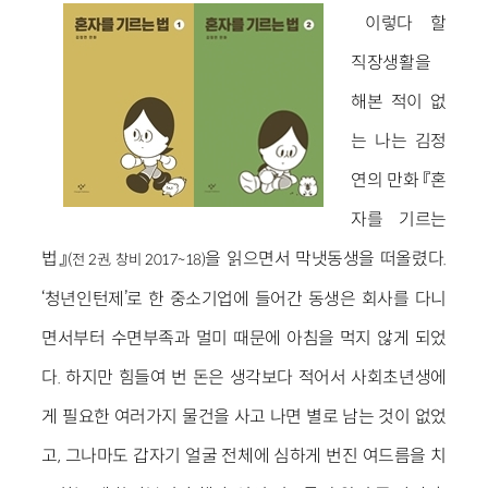
이렇다 할
직장생활을
해본 적이 없
는 나는 김정
연의 만화 『혼
자를 기르는
법』
을 읽으면서 막냇동생을 떠올렸다.
(전 2권, 창비 2017~18)
‘청년인턴제’로 한 중소기업에 들어간 동생은 회사를 다니
면서부터 수면부족과 멀미 때문에 아침을 먹지 않게 되었
다. 하지만 힘들여 번 돈은 생각보다 적어서 사회초년생에
게 필요한 여러가지 물건을 사고 나면 별로 남는 것이 없었
고, 그나마도 갑자기 얼굴 전체에 심하게 번진 여드름을 치