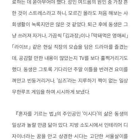
료하는 데 쏟아부어야 했다. 성인 여드름의 원인 중 가장 흔
한 것이 스트레스라고 하니, 모르긴 몰라도 처음 해보는 사
회생활이 녹록지만은 않은 것 같았다. 퇴근 후에 동생은 그
냥 쓰러져 자거나, 가끔씩 「김과장」이나 「막돼먹은 영애씨」
「라이브」 같은 현실 직장의 모습을 담은 드라마를 즐겼는
데, 공감할 만한 내용이 많았는지 TV를 보다 훌쩍거리기도
했다. 동생은 그토록 기다리던 주말 이틀을 반려견 요미를
껴안고 빈둥거리거나, ‘심즈’라는 지루하기 짝이 없는 일상
무한루프 게임을 하며 시시하게 보냈다.
『혼자를 기르는 법』의 주인공인 ‘이시다’의 삶은 동생의
일상과 놀랄 만큼 닮아 있다. 지방 소도시에서 인테리어 디
자이너라는 꿈을 안고 상경한 시다는 고단한 서울살이를