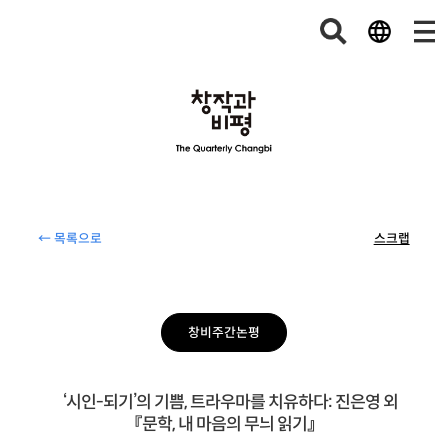
← 목록으로
스크랩
창비주간논평
‘시인-되기’의 기쁨, 트라우마를 치유하다: 진은영 외
『문학, 내 마음의 무늬 읽기』