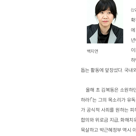
(1
확
에
년
이
백지연
하
돕는 활동에 앞장섰다. 국내
올해 초 김복동은 소원하던
하라!”는 그의 목소리가 유독
가 공식적 사죄를 원하는 피
합의와 위로금 지급, 화해치
묵살하고 박근혜정부 역시 이