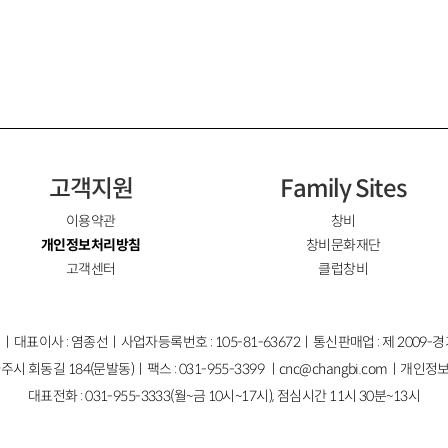
고객지원
Family Sites
이용약관
창비
개인정보처리방침
창비문화재단
고객센터
클럽창비
ㅣ대표이사 : 염종선ㅣ사업자등록번호 : 105-81-63672ㅣ통신판매업 : 제 2009-
주시 회동길 184(문발동)ㅣ팩스 : 031-955-3399 ㅣ
cnc@changbi.com
ㅣ개인정보
대표전화 : 031-955-3333(월~금 10시~17시), 점심시간 11시 30분~13시