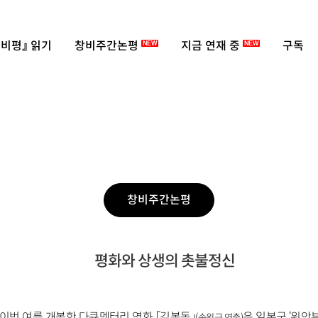
비평』 읽기
창비주간논평
지금 연재 중
구독
NEW
NEW
창비주간논평
평화와 상생의 촛불정신
이번 여름 개봉한 다큐멘터리 영화 「김복동」
은 일본군 ‘위안
(송원근 연출)