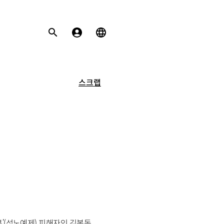
스크랩
부’(성노예제) 피해자인 김복동