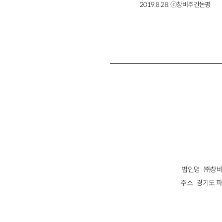
2019.8.28. ⓒ창비주간논평
법인명 : ㈜창비
주소 : 경기도 파