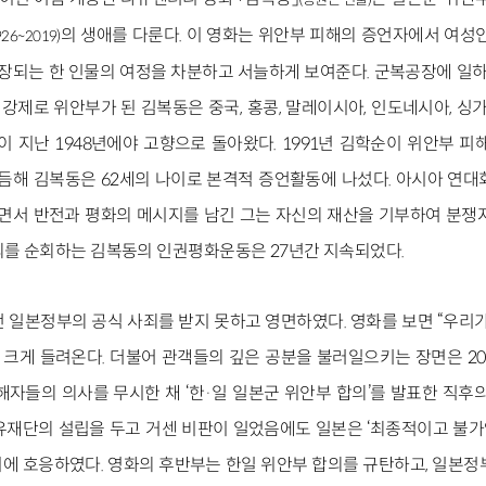
의 생애를 다룬다. 이 영화는 위안부 피해의 증언자에서 여
926~2019)
장되는 한 인물의 여정을 차분하고 서늘하게 보여준다. 군복공장에 일하러
 강제로 위안부가 된 김복동은 중국, 홍콩, 말레이시아, 인도네시아, 
이 지난 1948년에야 고향으로 돌아왔다. 1991년 김학순이 위안부 
듬해 김복동은 62세의 나이로 본격적 증언활동에 나섰다. 아시아 연대
면서 반전과 평화의 메시지를 남긴 그는 자신의 재산을 기부하여 분쟁
외를 순회하는 김복동의 인권평화운동은 27년간 지속되었다.
 일본정부의 공식 사죄를 받지 못하고 영면하였다. 영화를 보면 “우리가
 크게 들려온다. 더불어 관객들의 깊은 공분을 불러일으키는 장면은 20
해자들의 의사를 무시한 채 ‘한·일 일본군 위안부 합의’를 발표한 직후의
유재단의 설립을 두고 거센 비판이 일었음에도 일본은 ‘최종적이고 불
에 호응하였다. 영화의 후반부는 한일 위안부 합의를 규탄하고, 일본정